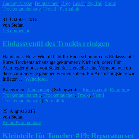
Backup-Maske
,
Beintaschen
,
Boje
,
Leash
,
Pig Tail
,
Spool
,
Trockentauchanzug
,
Trocki
|
Permalink
31. Oktober 2016
von Stefan
1 Kommentar
Einlassventil des Trockis reinigen
Hand auf’s Herz: Wie oft habt Ihr Euch schon um das Einlassventil
Eures Trockentauchanzugs gekümmert? Nicht oft, oder? Für
Atemregler gibt es von Seiten der Hersteller eine Vorgabe, wie oft
diese zum Service gegeben werden sollen. Für Ausrüstungsteile wie
Inflator, …
Weiterlesen
→
Kategorien:
Tauchanzug
| Schlagwörter:
Einlassventil
,
Reinigung
,
Trockentauchanzug
,
Trockentauchen
,
Trocki
,
Ventil
Trockentauchanzug
|
Permalink
25. August 2015
von Stefan
Keine Kommentare
Kleinteile für Taucher #19: Reparaturset