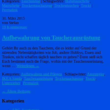
Kategorien:
Tauchanzug
| Schlagwörter:
Halsmanschette
,
Manschette
,
Trockentauchanzug
,
Trockentauchen
,
Trocki
|
Permalink
31. März 2015
von Stefan
19 Kommentare
Aufbewahrung von Taucherausrüstung
Gehört Ihr auch zu den Tauchern, die es leider auf Grund der
störenden Nebentätigkeiten wie Job, andere Hobbys, Essen und
Trinken, nicht schaffen täglich tauchen zu gehen? Dann stell sich
Euch bestimmt auch die Frage, wohin mit der Taucherausrüstung,
wenn …
Weiterlesen
→
Kategorien:
Aufbewahren und Pflegen
| Schlagwörter:
Atemregler
,
IKEA Samla
,
Taucherausrüstung
,
Trocketauchanzug
,
Trocki
,
Unterzieher
|
Permalink
←
Ältere Beiträge
Kategorien