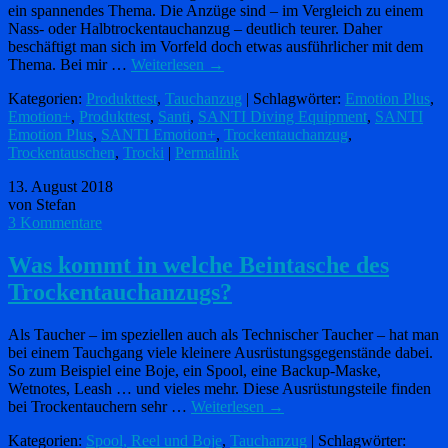
ein spannendes Thema. Die Anzüge sind – im Vergleich zu einem
Nass- oder Halbtrockentauchanzug – deutlich teurer. Daher
beschäftigt man sich im Vorfeld doch etwas ausführlicher mit dem
Thema. Bei mir …
Weiterlesen
→
Kategorien:
Produkttest
,
Tauchanzug
| Schlagwörter:
Emotion Plus
,
Emotion+
,
Produkttest
,
Santi
,
SANTI Diving Equipment
,
SANTI
Emotion Plus
,
SANTI Emotion+
,
Trockentauchanzug
,
Trockentauschen
,
Trocki
|
Permalink
13. August 2018
von Stefan
3 Kommentare
Was kommt in welche Beintasche des
Trockentauchanzugs?
Als Taucher – im speziellen auch als Technischer Taucher – hat man
bei einem Tauchgang viele kleinere Ausrüstungsgegenstände dabei.
So zum Beispiel eine Boje, ein Spool, eine Backup-Maske,
Wetnotes, Leash … und vieles mehr. Diese Ausrüstungsteile finden
bei Trockentauchern sehr …
Weiterlesen
→
Kategorien:
Spool, Reel und Boje
,
Tauchanzug
| Schlagwörter: