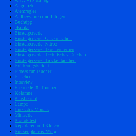
ABC-Ausrüstung
Allgemein
Atemregler
Aufbewahren und Pflegen
Buchtipp
eBooks
Einsteigerserie
Einsteigerserie: Gase mischen
Einsteigerserie: Nitrox
Einsteigerserie: Tauchen lernen
Einsteigerserie: Technisches Tauchen
Einsteigerserie: Trockentauchen
Erfahrungsbericht
Fitness für Taucher
Flaschen
Interview
Kleinteile für Taucher
Kolumne
Kursbericht
Lampe
Links des Monats
Miniserie
Produkttest
Reparieren und Kleben
Rückenplatte & Wing