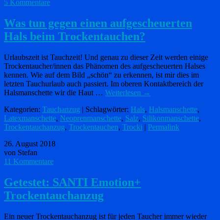
5 Kommentare
Was tun gegen einen aufgescheuerten
Hals beim Trockentauchen?
Urlaubszeit ist Tauchzeit! Und genau zu dieser Zeit werden einige
Trockentaucher/innen das Phänomen des aufgescheuerten Halses
kennen. Wie auf dem Bild „schön“ zu erkennen, ist mir dies im
letzten Tauchurlaub auch passiert. Im oberen Kontaktbereich der
Halsmanschette wir die Haut …
Weiterlesen
→
Kategorien:
Tauchanzug
| Schlagwörter:
Hals
,
Halsmanschette
,
Latexmanschette
,
Neoprenmanschette
,
Salz
,
Silikonmanschette
,
Trockentauchanzug
,
Trockentauchen
,
Trocki
|
Permalink
26. August 2018
von Stefan
11 Kommentare
Getestet: SANTI Emotion+
Trockentauchanzug
Ein neuer Trockentauchanzug ist für jeden Taucher immer wieder