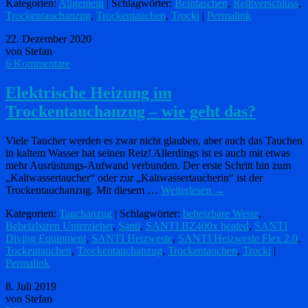
Kategorien:
Allgemein
| Schlagwörter:
Beintaschen
,
Reißverschluss
,
Trockentauchanzug
,
Trockentauchen
,
Trocki
|
Permalink
22. Dezember 2020
von Stefan
6 Kommentare
Elektrische Heizung im
Trockentauchanzug – wie geht das?
Viele Taucher werden es zwar nicht glauben, aber auch das Tauchen
in kaltem Wasser hat seinen Reiz! Allerdings ist es auch mit etwas
mehr Ausrüstungs-Aufwand verbunden. Der erste Schritt hin zum
„Kaltwassertaucher“ oder zur „Kaltwassertaucherin“ ist der
Trockentauchanzug. Mit diesem …
Weiterlesen
→
Kategorien:
Tauchanzug
| Schlagwörter:
beheizbare Weste
,
Beheizbaren Unterzieher
,
Santi
,
SANTI BZ400x heated
,
SANTI
Diving Equipment
,
SANTI Heizweste
,
SANTI Heizweste Flex 2.0
,
Tockentauchen
,
Trockentauchanzug
,
Trockentauchen
,
Trocki
|
Permalink
8. Juli 2019
von Stefan