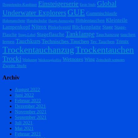
Einsteigerserie
Global
Doppelender-Karabiner
Erste Stufe
GUE
Underwater Explorers
Gummischlaufe
Kleinteile
Höhlentauchen
Handschuhe
Halsmanschette
Haupt-Atemregler
Nitrox
Lampenkopf
Rückenplatte
Stage
Pinkelventil
Stage-
Tanklampe
Stageflasche
Flasche
Tauchanzug
tauchen
Stage-Label
Tauchkurs
Technisches Tauchen
Trimix
lernen
Tec Tauchen
Trockentauchanzug
Trockentauchen
Trocki
Wetnotes
Wing
Werkzeug
Zeitschrift wetnotes
Werkzeugkoffer
Zweite Stufe
Archiv
August 2022
Juni 2022
Februar 2022
Dezember 2021
November 2021
September 2021
Juli 2021
Mai 2021
Februar 2021