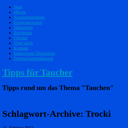
Start
eBook
Ausrüstungstipps
Einsteigerserien
Miniserien
Buchtipps
Glossar
Über mich
Kontakt
Impressum/ Disclaimer
Datenschutzerklärung
Tipps für Taucher
Tipps rund um das Thema "Tauchen"
Schlagwort-Archive:
Trocki
21. Februar 2022