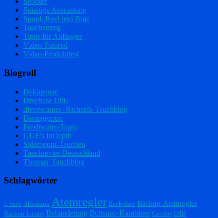
Scooter
Sonstige Ausrüstung
Spool, Reel und Boje
Tauchanzug
Tipps für Anfänger
Video Tutorial
Video-Produkttest
Blogroll
Dekopause
Divebase U96
diverscorner- Richards Tauchblog
Divinggroup
Freshwater-Team
GUE's InDepth
Sidemount-Tauchen
Tauchrevier Deutschland
Thomas' Tauchblog
Schlagwörter
Atemregler
Backup-Atemregler
Akkutank
Backplate
1. Stufe
Bebänderung
Boltsnap-Karabiner
DIR
Backup-Lampe
Caveline