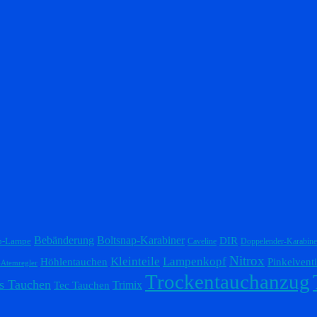
Bebänderung
Boltsnap-Karabiner
DIR
p-Lampe
Caveline
Doppelender-Karabine
Nitrox
Lampenkopf
Kleinteile
Höhlentauchen
Pinkelventi
-Atemregler
Trockentauchanzug
s Tauchen
Trimix
Tec Tauchen