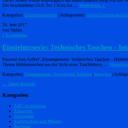
Dieser Artikel wurde ursprünglich auf einem anderen Blog von mir ver
Der beschriebene GUE Tec 1 Kurs hat …
Weiterlesen
→
Kategorien:
Erfahrungsbericht
| Schlagwörter:
Global Underwater Exp
26. Juni 2017
von Stefan
1 Kommentar
Einsteigerserie: Technisches Tauchen – I
Passend zum Artikel „Einsteigerserie: Technisches Tauchen – Höhlenta
Thema Höhlentauchen aus der Sicht eines Tauchlehrers …
Weiterles
Kategorien:
Einsteigerserie: Technisches Tauchen
,
Interview
| Schlag
←
Ältere Beiträge
Kategorien
ABC-Ausrüstung
Allgemein
Atemregler
Aufbewahren und Pflegen
Buchtipp