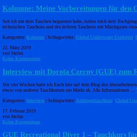
Kolumne: Meine Vorbereitungen für den GU
Seit ich mit dem Tauchen begonnen habe, haben mich tiefe Tuchgäng
technischen Tauchens und des tieferen Tauchens mit Mischgasen ei
Kategorien:
Kolumne
| Schlagwörter:
Global Underwater Explorers
,
22. März 2019
von Stefan
Keine Kommentare
Interview mit Dorota Czerny (GUE) zum 
Vor vier Wochen habe ich Euch hier auf dem Blog den überarbeitete
etwas von anderen Tauchkursen am Markt ab. Alle Informationen …
Kategorien:
Interview
| Schlagwörter:
Anfängertauchkurs
,
Global Und
17. Februar 2019
von Stefan
Keine Kommentare
GUE Recreational Diver 1 – Tauchkurs fü