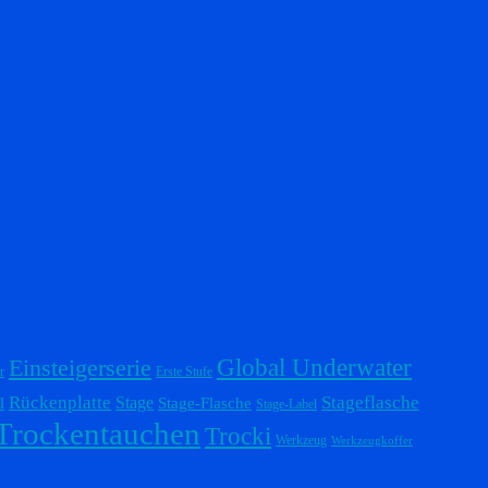
Einsteigerserie
Global Underwater
r
Erste Stufe
Stageflasche
Rückenplatte
Stage
l
Stage-Flasche
Stage-Label
Trockentauchen
Trocki
Werkzeug
Werkzeugkoffer