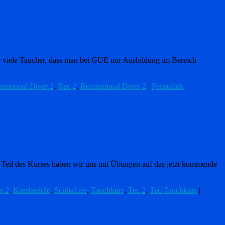
er viele Taucher, dass man bei GUE nur Ausbildung im Bereich
eational Diver 2
,
Rec 2
,
Recreational Diver 2
|
Permalink
ten Teil des Kurses haben wir uns mit Übungen auf das jetzt kommende
r 2
,
Kursbericht
,
ScubaLife
,
Tauchkurs
,
Tec 2
,
Tec-Tauchkurs
|