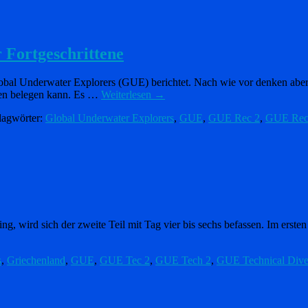
 Fortgeschrittene
 Global Underwater Explorers (GUE) berichtet. Nach wie vor denken ab
ten belegen kann. Es …
Weiterlesen
→
lagwörter:
Global Underwater Explorers
,
GUE
,
GUE Rec 2
,
GUE Recr
ing, wird sich der zweite Teil mit Tag vier bis sechs befassen. Im ers
s
,
Griechenland
,
GUE
,
GUE Tec 2
,
GUE Tech 2
,
GUE Technical Dive