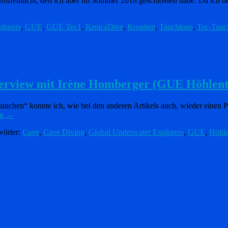
öffentlicht, den ich aber im Sommer 2018 geschlossen habe. Da ich den 
lorers
,
GUE
,
GUE Tec1
,
KrnicaDive
,
Kroatien
,
Tauchkurs
,
Tec-Tauc
nterview mit Irène Homberger (GUE Höhlent
uchen“ konnte ich, wie bei den anderen Artikels auch, wieder einen Pr
en
→
wörter:
Cave
,
Cave Diving
,
Global Underwater Explorers
,
GUE
,
Höhl