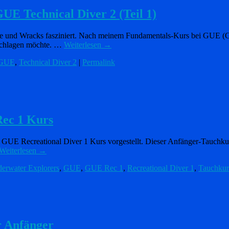
E Technical Diver 2 (Teil 1)
e und Wracks fasziniert. Nach meinem Fundamentals-Kurs bei GUE (Glo
nschlagen möchte. …
Weiterlesen
→
GUE
,
Technical Diver 2
|
Permalink
Rec 1 Kurs
n GUE Recreational Diver 1 Kurs vorgestellt. Dieser Anfänger-Tauchku
Weiterlesen
→
erwater Explorers
,
GUE
,
GUE Rec 1
,
Recreational Diver 1
,
Tauchkur
r Anfänger