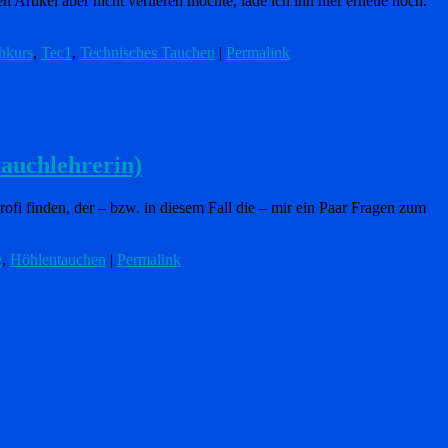
Artikel aber nicht verlieren möchte, lade ich ihn hier erneue hoch.
hkurs
,
Tec1
,
Technisches Tauchen
|
Permalink
auchlehrerin)
ofi finden, der – bzw. in diesem Fall die – mir ein Paar Fragen zum
e
,
Höhlentauchen
|
Permalink