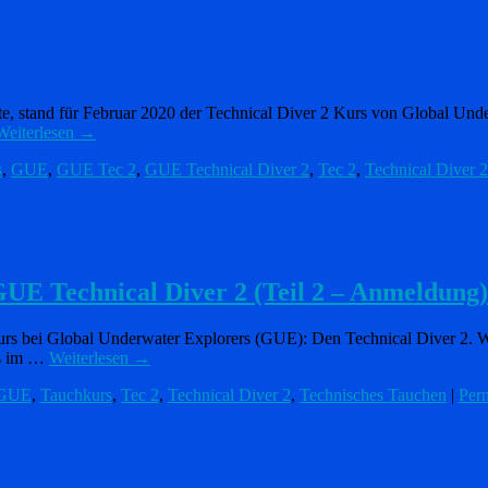
e, stand für Februar 2020 der Technical Diver 2 Kurs von Global Und
Weiterlesen
→
s
,
GUE
,
GUE Tec 2
,
GUE Technical Diver 2
,
Tec 2
,
Technical Diver 2
UE Technical Diver 2 (Teil 2 – Anmeldung)
kurs bei Global Underwater Explorers (GUE): Den Technical Diver 2. W
as im …
Weiterlesen
→
GUE
,
Tauchkurs
,
Tec 2
,
Technical Diver 2
,
Technisches Tauchen
|
Per