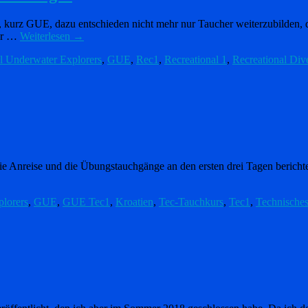
, kurz GUE, dazu entschieden nicht mehr nur Taucher weiterzubilden, 
ver …
Weiterlesen
→
l Underwater Explorers
,
GUE
,
Rec1
,
Recreational 1
,
Recreational Div
 Anreise und die Übungstauchgänge an den ersten drei Tagen berichtet. 
lorers
,
GUE
,
GUE Tec1
,
Kroatien
,
Tec-Tauchkurs
,
Tec1
,
Technische