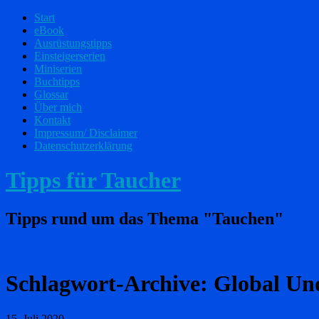
Start
eBook
Ausrüstungstipps
Einsteigerserien
Miniserien
Buchtipps
Glossar
Über mich
Kontakt
Impressum/ Disclaimer
Datenschutzerklärung
Tipps für Taucher
Tipps rund um das Thema "Tauchen"
Schlagwort-Archive:
Global Un
15. Juli 2020