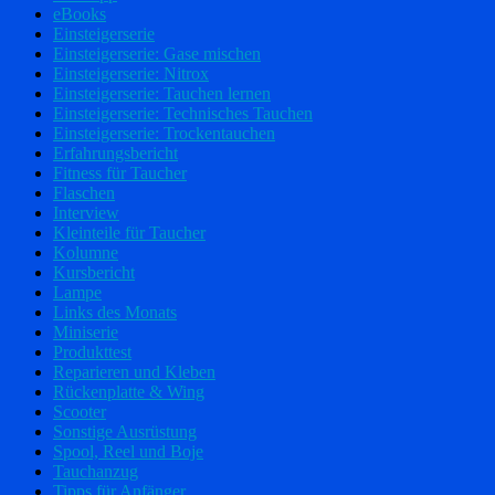
eBooks
Einsteigerserie
Einsteigerserie: Gase mischen
Einsteigerserie: Nitrox
Einsteigerserie: Tauchen lernen
Einsteigerserie: Technisches Tauchen
Einsteigerserie: Trockentauchen
Erfahrungsbericht
Fitness für Taucher
Flaschen
Interview
Kleinteile für Taucher
Kolumne
Kursbericht
Lampe
Links des Monats
Miniserie
Produkttest
Reparieren und Kleben
Rückenplatte & Wing
Scooter
Sonstige Ausrüstung
Spool, Reel und Boje
Tauchanzug
Tipps für Anfänger