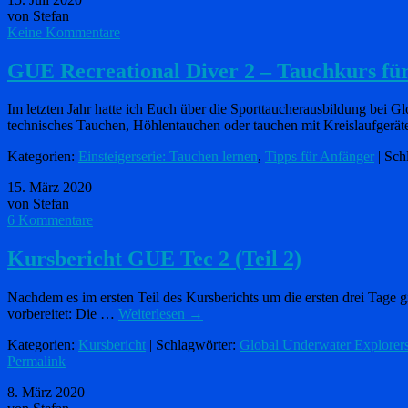
von Stefan
Keine Kommentare
GUE Recreational Diver 2 – Tauchkurs für
Im letzten Jahr hatte ich Euch über die Sporttaucherausbildung bei
technisches Tauchen, Höhlentauchen oder tauchen mit Kreislaufgerä
Kategorien:
Einsteigerserie: Tauchen lernen
,
Tipps für Anfänger
| Sch
15. März 2020
von Stefan
6 Kommentare
Kursbericht GUE Tec 2 (Teil 2)
Nachdem es im ersten Teil des Kursberichts um die ersten drei Tage g
vorbereitet: Die …
Weiterlesen
→
Kategorien:
Kursbericht
| Schlagwörter:
Global Underwater Explorer
Permalink
8. März 2020