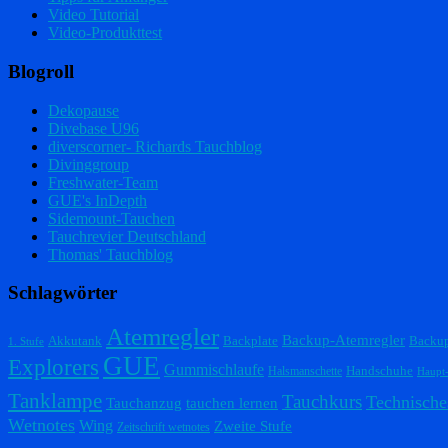
Video Tutorial
Video-Produkttest
Blogroll
Dekopause
Divebase U96
diverscorner- Richards Tauchblog
Divinggroup
Freshwater-Team
GUE's InDepth
Sidemount-Tauchen
Tauchrevier Deutschland
Thomas' Tauchblog
Schlagwörter
Atemregler
Backup-Atemregler
Akkutank
Backplate
Backu
1. Stufe
GUE
Explorers
Gummischlaufe
Handschuhe
Halsmanschette
Haupt
Tanklampe
Tauchkurs
Technische
Tauchanzug
tauchen lernen
Wetnotes
Wing
Zweite Stufe
Zeitschrift wetnotes