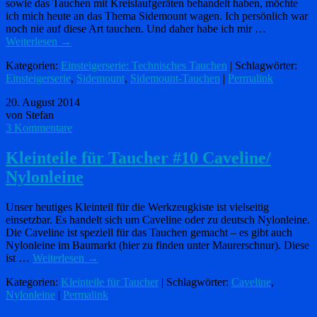
sowie das Tauchen mit Kreislaufgeräten behandelt haben, möchte
ich mich heute an das Thema Sidemount wagen. Ich persönlich war
noch nie auf diese Art tauchen. Und daher habe ich mir …
Weiterlesen
→
Kategorien:
Einsteigerserie: Technisches Tauchen
| Schlagwörter:
Einsteigerserie
,
Sidemount
,
Sidemount-Tauchen
|
Permalink
20. August 2014
von Stefan
3 Kommentare
Kleinteile für Taucher #10 Caveline/
Nylonleine
Unser heutiges Kleinteil für die Werkzeugkiste ist vielseitig
einsetzbar. Es handelt sich um Caveline oder zu deutsch Nylonleine.
Die Caveline ist speziell für das Tauchen gemacht – es gibt auch
Nylonleine im Baumarkt (hier zu finden unter Maurerschnur). Diese
ist …
Weiterlesen
→
Kategorien:
Kleinteile für Taucher
| Schlagwörter:
Caveline
,
Nylonleine
|
Permalink