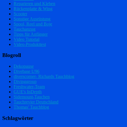
Reparieren und Kleben
Rückenplatte & Wing
Scooter
Sonstige Ausrüstung
Spool, Reel und Boje
Tauchanzug
Tipps für Anfänger
Video Tutorial
Video-Produkttest
Blogroll
Dekopause
Divebase U96
diverscorner- Richards Tauchblog
Divinggroup
Freshwater-Team
GUE's InDepth
Sidemount-Tauchen
Tauchrevier Deutschland
Thomas' Tauchblog
Schlagwörter