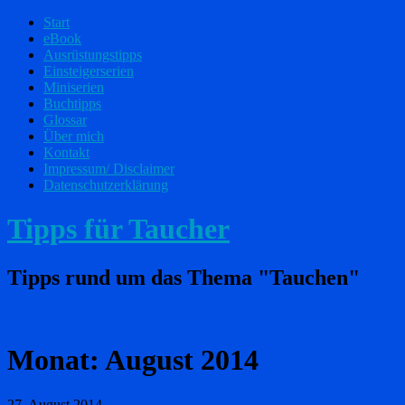
Start
eBook
Ausrüstungstipps
Einsteigerserien
Miniserien
Buchtipps
Glossar
Über mich
Kontakt
Impressum/ Disclaimer
Datenschutzerklärung
Tipps für Taucher
Tipps rund um das Thema "Tauchen"
Monat:
August 2014
27. August 2014