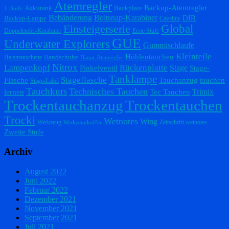
Atemregler
Backup-Atemregler
Akkutank
Backplate
1. Stufe
Bebänderung
Boltsnap-Karabiner
DIR
Backup-Lampe
Caveline
Einsteigerserie
Global
Doppelender-Karabiner
Erste Stufe
GUE
Underwater Explorers
Gummischlaufe
Kleinteile
Höhlentauchen
Handschuhe
Halsmanschette
Haupt-Atemregler
Nitrox
Lampenkopf
Rückenplatte
Stage
Pinkelventil
Stage-
Tanklampe
Stageflasche
Flasche
Tauchanzug
tauchen
Stage-Label
Tauchkurs
Technisches Tauchen
Trimix
lernen
Tec Tauchen
Trockentauchanzug
Trockentauchen
Trocki
Wetnotes
Wing
Werkzeug
Zeitschrift wetnotes
Werkzeugkoffer
Zweite Stufe
Archiv
August 2022
Juni 2022
Februar 2022
Dezember 2021
November 2021
September 2021
Juli 2021