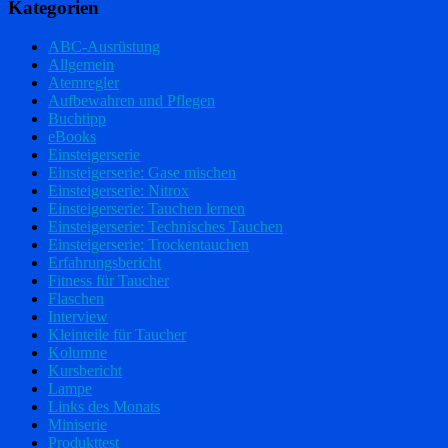
Kategorien
ABC-Ausrüstung
Allgemein
Atemregler
Aufbewahren und Pflegen
Buchtipp
eBooks
Einsteigerserie
Einsteigerserie: Gase mischen
Einsteigerserie: Nitrox
Einsteigerserie: Tauchen lernen
Einsteigerserie: Technisches Tauchen
Einsteigerserie: Trockentauchen
Erfahrungsbericht
Fitness für Taucher
Flaschen
Interview
Kleinteile für Taucher
Kolumne
Kursbericht
Lampe
Links des Monats
Miniserie
Produkttest