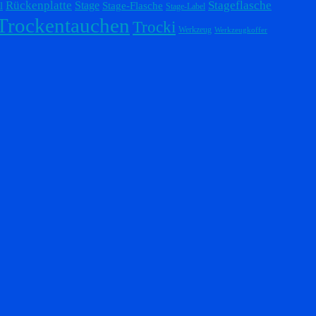
Stageflasche
Rückenplatte
Stage
l
Stage-Flasche
Stage-Label
Trockentauchen
Trocki
Werkzeug
Werkzeugkoffer