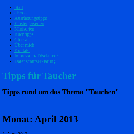
Start
eBook
Ausrüstungstipps
Einsteigerserien
Miniserien
Buchtipps
Glossar
Über mich
Kontakt
Impressum/ Disclaimer
Datenschutzerklärung
Tipps für Taucher
Tipps rund um das Thema "Tauchen"
Monat:
April 2013
8. April 2013