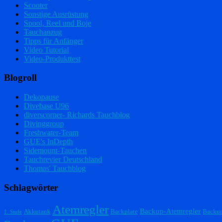
Scooter
Sonstige Ausrüstung
Spool, Reel und Boje
Tauchanzug
Tipps für Anfänger
Video Tutorial
Video-Produkttest
Blogroll
Dekopause
Divebase U96
diverscorner- Richards Tauchblog
Divinggroup
Freshwater-Team
GUE's InDepth
Sidemount-Tauchen
Tauchrevier Deutschland
Thomas' Tauchblog
Schlagwörter
Atemregler
Backup-Atemregler
Akkutank
Backplate
Backu
1. Stufe