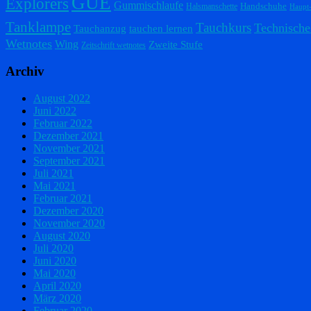
GUE
Explorers
Gummischlaufe
Handschuhe
Halsmanschette
Haupt
Tanklampe
Tauchkurs
Technische
Tauchanzug
tauchen lernen
Wetnotes
Wing
Zweite Stufe
Zeitschrift wetnotes
Archiv
August 2022
Juni 2022
Februar 2022
Dezember 2021
November 2021
September 2021
Juli 2021
Mai 2021
Februar 2021
Dezember 2020
November 2020
August 2020
Juli 2020
Juni 2020
Mai 2020
April 2020
März 2020
Februar 2020