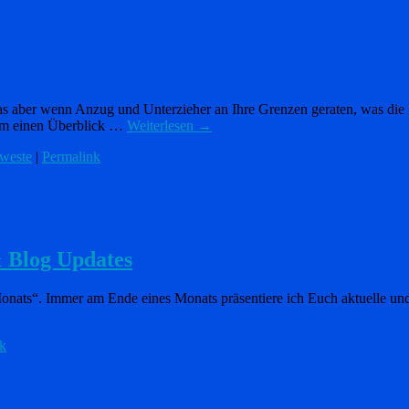
s aber wenn Anzug und Unterzieher an Ihre Grenzen geraten, was die Iso
com einen Überblick …
Weiterlesen
→
weste
|
Permalink
 Blog Updates
es Monats“. Immer am Ende eines Monats präsentiere ich Euch aktuelle u
k