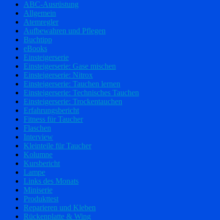
ABC-Ausrüstung
Allgemein
Atemregler
Aufbewahren und Pflegen
Buchtipp
eBooks
Einsteigerserie
Einsteigerserie: Gase mischen
Einsteigerserie: Nitrox
Einsteigerserie: Tauchen lernen
Einsteigerserie: Technisches Tauchen
Einsteigerserie: Trockentauchen
Erfahrungsbericht
Fitness für Taucher
Flaschen
Interview
Kleinteile für Taucher
Kolumne
Kursbericht
Lampe
Links des Monats
Miniserie
Produkttest
Reparieren und Kleben
Rückenplatte & Wing