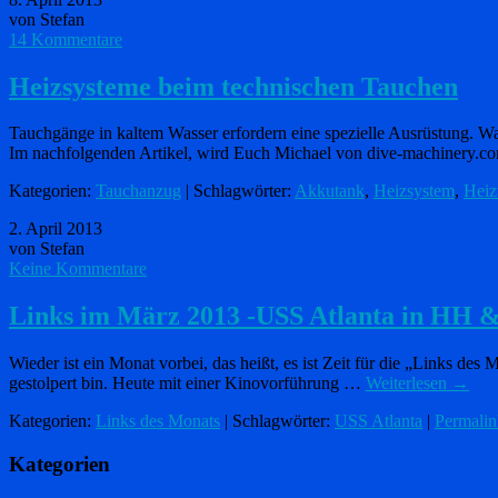
von Stefan
14 Kommentare
Heizsysteme beim technischen Tauchen
Tauchgänge in kaltem Wasser erfordern eine spezielle Ausrüstung. Wa
Im nachfolgenden Artikel, wird Euch Michael von dive-machinery.
Kategorien:
Tauchanzug
| Schlagwörter:
Akkutank
,
Heizsystem
,
Heiz
2. April 2013
von Stefan
Keine Kommentare
Links im März 2013 -USS Atlanta in HH &
Wieder ist ein Monat vorbei, das heißt, es ist Zeit für die „Links d
gestolpert bin. Heute mit einer Kinovorführung …
Weiterlesen
→
Kategorien:
Links des Monats
| Schlagwörter:
USS Atlanta
|
Permalin
Kategorien