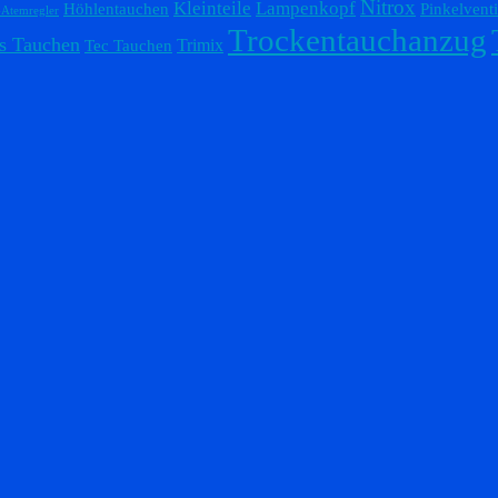
Nitrox
Lampenkopf
Kleinteile
Höhlentauchen
Pinkelventi
-Atemregler
Trockentauchanzug
s Tauchen
Trimix
Tec Tauchen