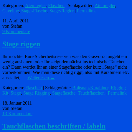
Kategorien:
Atemregler
,
Flaschen
| Schlagwörter:
Atemregler
,
Caveline
,
Stage-Flasche
,
Stage-Regler
|
Permalink
11. April 2011
von Stefan
9 Kommentare
Stage riggen
Ihr möchtet Eure Sicherheitsreserven was den Gasvorrat angeht ein
wenig ausbauen, oder Ihr steigt demnächst ins technische Tauchen
ein? Dann werdet Ihr an einer Stageflasche oder kurz „Stage“ nicht
vorbeikommen. Wie man diese richtig riggt, also mit Karabinern etc.
ausstattet, …
Weiterlesen
→
Kategorien:
Flaschen
| Schlagwörter:
Boltsnap-Karabiner
,
Rigging
Kit
,
Stage
,
Stage Rigging
,
Stageflasche
,
Tauchflaschen
|
Permalink
18. Januar 2011
von Stefan
13 Kommentare
Tauchflaschen beschriften / labeln