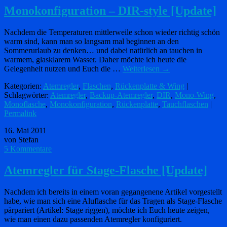
Monokonfiguration – DIR-style [Update]
Nachdem die Temperaturen mittlerweile schon wieder richtig schön
warm sind, kann man so langsam mal beginnen an den
Sommerurlaub zu denken… und dabei natürlich an tauchen in
warmem, glasklarem Wasser. Daher möchte ich heute die
Gelegenheit nutzen und Euch die …
Weiterlesen
→
Kategorien:
Atemregler
,
Flaschen
,
Rückenplatte & Wing
|
Schlagwörter:
Atemregler
,
Backup-Atemregler
,
DIR
,
Mono-Wing
,
Monoflasche
,
Monokonfiguration
,
Rückenplatte
,
Tauchflaschen
|
Permalink
16. Mai 2011
von Stefan
5 Kommentare
Atemregler für Stage-Flasche [Update]
Nachdem ich bereits in einem voran gegangenene Artikel vorgestellt
habe, wie man sich eine Aluflasche für das Tragen als Stage-Flasche
pärpariert (Artikel: Stage riggen), möchte ich Euch heute zeigen,
wie man einen dazu passenden Atemregler konfiguriert.