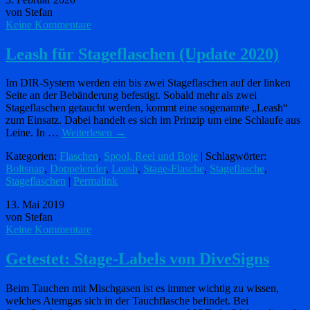
von Stefan
Keine Kommentare
Leash für Stageflaschen (Update 2020)
Im DIR-System werden ein bis zwei Stageflaschen auf der linken
Seite an der Bebänderung befestigt. Sobald mehr als zwei
Stageflaschen getaucht werden, kommt eine sogenannte „Leash“
zum Einsatz. Dabei handelt es sich im Prinzip um eine Schlaufe aus
Leine. In …
Weiterlesen
→
Kategorien:
Flaschen
,
Spool, Reel und Boje
| Schlagwörter:
Boltsnap
,
Doppelender
,
Leash
,
Stage-Flasche
,
Stageflasche
,
Stageflaschen
|
Permalink
13. Mai 2019
von Stefan
Keine Kommentare
Getestet: Stage-Labels von DiveSigns
Beim Tauchen mit Mischgasen ist es immer wichtig zu wissen,
welches Atemgas sich in der Tauchflasche befindet. Bei