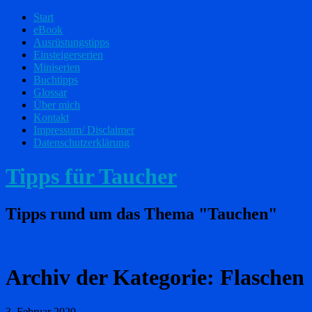
Start
eBook
Ausrüstungstipps
Einsteigerserien
Miniserien
Buchtipps
Glossar
Über mich
Kontakt
Impressum/ Disclaimer
Datenschutzerklärung
Tipps für Taucher
Tipps rund um das Thema "Tauchen"
Archiv der Kategorie:
Flaschen
3. Februar 2020