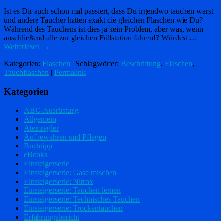
Ist es Dir auch schon mal passiert, dass Du irgendwo tauchen warst
und andere Taucher hatten exakt die gleichen Flaschen wie Du?
Während des Tauchens ist dies ja kein Problem, aber was, wenn
anschließend alle zur gleichen Füllstation fahren!? Würdest …
Weiterlesen
→
Kategorien:
Flaschen
| Schlagwörter:
Beschriftung
,
Flaschen
,
Tauchflaschen
|
Permalink
Kategorien
ABC-Ausrüstung
Allgemein
Atemregler
Aufbewahren und Pflegen
Buchtipp
eBooks
Einsteigerserie
Einsteigerserie: Gase mischen
Einsteigerserie: Nitrox
Einsteigerserie: Tauchen lernen
Einsteigerserie: Technisches Tauchen
Einsteigerserie: Trockentauchen
Erfahrungsbericht