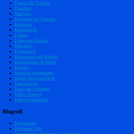
Fitness für Taucher
Flaschen
Interview
Kleinteile für Taucher
Kolumne
Kursbericht
Lampe
Links des Monats
Miniserie
Produkttest
Reparieren und Kleben
Rückenplatte & Wing
Scooter
Sonstige Ausrüstung
Spool, Reel und Boje
Tauchanzug
Tipps für Anfänger
Video Tutorial
Video-Produkttest
Blogroll
Dekopause
Divebase U96
diverscorner- Richards Tauchblog