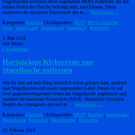
Stageflaschen kommen meist sogenannte MOD-Aufkleber, die auf
beiden Seiten der Flasche befestigt sind, zum Einsatz. Diese
markieren die maximale Einsatztiefe des in …
Weiterlesen
→
Kategorien:
Flaschen
| Schlagwörter:
MOD
,
MOD Aufkleber
,
Stage
,
Stage-Label
,
Stageflasche
,
Stagelabel
|
Permalink
5. Mai 2019
von Stefan
1 Kommentar
Hartnäckige Kleberreste von
Stageflasche entfernen
Wie Ihr hier auf dem Blog sicherlich schon gelesen habt, markiert
man Stageflaschen mit einem sogenannten Label. Dieses ist auf
zwei gegenüberliegenden Seiten der Stageflasche angebracht und
markiert die maximale Einsatztiefe (MOD, Maximum Operation
Depth) des Atemgases, das sich in …
Weiterlesen
→
Kategorien:
Flaschen
| Schlagwörter:
MOD
,
Reiniger
,
Stage-Label
,
Stageflasche
,
Stagelabel
,
Tauchflasche
|
Permalink
25. Februar 2019