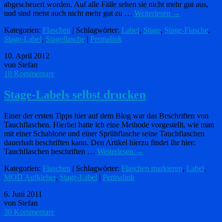
abgescheuert worden. Auf alle Fälle sehen sie nicht mehr gut aus,
und sind meist auch nicht mehr gut zu …
Weiterlesen
→
Kategorien:
Flaschen
| Schlagwörter:
Label
,
Stage
,
Stage-Flasche
,
Stage-Label
,
Stageflasche
|
Permalink
10. April 2012
von Stefan
18 Kommentare
Stage-Labels selbst drucken
Einer der ersten Tipps hier auf dem Blog war das Beschriften von
Tauchflaschen. Hierbei hatte ich eine Methode vorgestellt, wie man
mit einer Schablone und einer Sprühflasche seine Tauchflaschen
dauerhaft beschriften kann. Den Artikel hierzu findet Ihr hier:
Tauchflaschen beschriften …
Weiterlesen
→
Kategorien:
Flaschen
| Schlagwörter:
Flaschen markieren
,
Label
,
MOD Aufkleber
,
Stage-Label
|
Permalink
6. Juni 2011
von Stefan
30 Kommentare