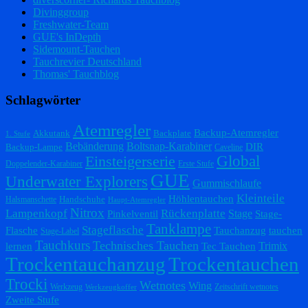
Divinggroup
Freshwater-Team
GUE's InDepth
Sidemount-Tauchen
Tauchrevier Deutschland
Thomas' Tauchblog
Schlagwörter
Atemregler
Backup-Atemregler
Akkutank
Backplate
1. Stufe
Bebänderung
Boltsnap-Karabiner
DIR
Backup-Lampe
Caveline
Einsteigerserie
Global
Doppelender-Karabiner
Erste Stufe
GUE
Underwater Explorers
Gummischlaufe
Kleinteile
Höhlentauchen
Handschuhe
Halsmanschette
Haupt-Atemregler
Nitrox
Lampenkopf
Rückenplatte
Stage
Pinkelventil
Stage-
Tanklampe
Stageflasche
Flasche
Tauchanzug
tauchen
Stage-Label
Tauchkurs
Technisches Tauchen
Trimix
lernen
Tec Tauchen
Trockentauchanzug
Trockentauchen
Trocki
Wetnotes
Wing
Werkzeug
Zeitschrift wetnotes
Werkzeugkoffer
Zweite Stufe