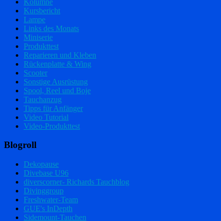
Kolumne
Kursbericht
Lampe
Links des Monats
Miniserie
Produkttest
Reparieren und Kleben
Rückenplatte & Wing
Scooter
Sonstige Ausrüstung
Spool, Reel und Boje
Tauchanzug
Tipps für Anfänger
Video Tutorial
Video-Produkttest
Blogroll
Dekopause
Divebase U96
diverscorner- Richards Tauchblog
Divinggroup
Freshwater-Team
GUE's InDepth
Sidemount-Tauchen