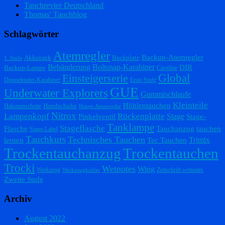
Tauchrevier Deutschland
Thomas' Tauchblog
Schlagwörter
Atemregler
Backup-Atemregler
Akkutank
Backplate
1. Stufe
Bebänderung
Boltsnap-Karabiner
DIR
Backup-Lampe
Caveline
Einsteigerserie
Global
Doppelender-Karabiner
Erste Stufe
GUE
Underwater Explorers
Gummischlaufe
Kleinteile
Höhlentauchen
Handschuhe
Halsmanschette
Haupt-Atemregler
Nitrox
Lampenkopf
Rückenplatte
Stage
Pinkelventil
Stage-
Tanklampe
Stageflasche
Flasche
Tauchanzug
tauchen
Stage-Label
Tauchkurs
Technisches Tauchen
Trimix
lernen
Tec Tauchen
Trockentauchanzug
Trockentauchen
Trocki
Wetnotes
Wing
Werkzeug
Zeitschrift wetnotes
Werkzeugkoffer
Zweite Stufe
Archiv
August 2022