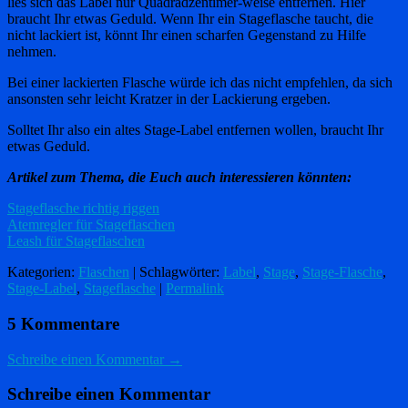
lies sich das Label nur Quadradzentimer-weise entfernen. Hier
braucht Ihr etwas Geduld. Wenn Ihr ein Stageflasche taucht, die
nicht lackiert ist, könnt Ihr einen scharfen Gegenstand zu Hilfe
nehmen.
Bei einer lackierten Flasche würde ich das nicht empfehlen, da sich
ansonsten sehr leicht Kratzer in der Lackierung ergeben.
Solltet Ihr also ein altes Stage-Label entfernen wollen, braucht Ihr
etwas Geduld.
Artikel zum Thema, die Euch auch interessieren könnten:
Stageflasche richtig riggen
Atemregler für Stageflaschen
Leash für Stageflaschen
Kategorien:
Flaschen
| Schlagwörter:
Label
,
Stage
,
Stage-Flasche
,
Stage-Label
,
Stageflasche
|
Permalink
5 Kommentare
Schreibe einen Kommentar →
Schreibe einen Kommentar