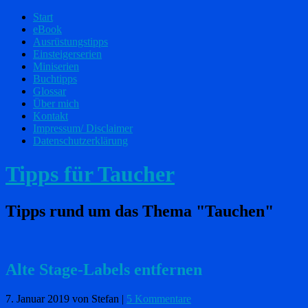
Start
eBook
Ausrüstungstipps
Einsteigerserien
Miniserien
Buchtipps
Glossar
Über mich
Kontakt
Impressum/ Disclaimer
Datenschutzerklärung
Tipps für Taucher
Tipps rund um das Thema "Tauchen"
Alte Stage-Labels entfernen
7. Januar 2019
von Stefan
|
5 Kommentare