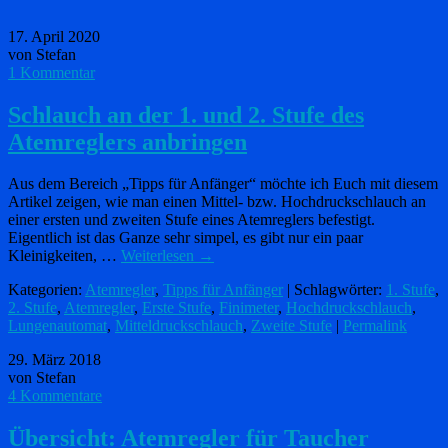
17. April 2020
von Stefan
1 Kommentar
Schlauch an der 1. und 2. Stufe des
Atemreglers anbringen
Aus dem Bereich „Tipps für Anfänger“ möchte ich Euch mit diesem
Artikel zeigen, wie man einen Mittel- bzw. Hochdruckschlauch an
einer ersten und zweiten Stufe eines Atemreglers befestigt.
Eigentlich ist das Ganze sehr simpel, es gibt nur ein paar
Kleinigkeiten, …
Weiterlesen
→
Kategorien:
Atemregler
,
Tipps für Anfänger
| Schlagwörter:
1. Stufe
,
2. Stufe
,
Atemregler
,
Erste Stufe
,
Finimeter
,
Hochdruckschlauch
,
Lungenautomat
,
Mitteldruckschlauch
,
Zweite Stufe
|
Permalink
29. März 2018
von Stefan
4 Kommentare
Übersicht: Atemregler für Taucher