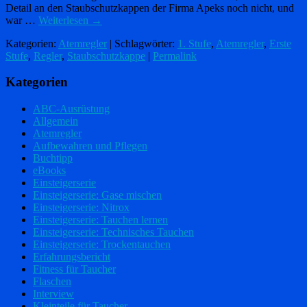
Detail an den Staubschutzkappen der Firma Apeks noch nicht, und
war …
Weiterlesen
→
Kategorien:
Atemregler
| Schlagwörter:
1. Stufe
,
Atemregler
,
Erste
Stufe
,
Regler
,
Staubschutzkappe
|
Permalink
Kategorien
ABC-Ausrüstung
Allgemein
Atemregler
Aufbewahren und Pflegen
Buchtipp
eBooks
Einsteigerserie
Einsteigerserie: Gase mischen
Einsteigerserie: Nitrox
Einsteigerserie: Tauchen lernen
Einsteigerserie: Technisches Tauchen
Einsteigerserie: Trockentauchen
Erfahrungsbericht
Fitness für Taucher
Flaschen
Interview
Kleinteile für Taucher