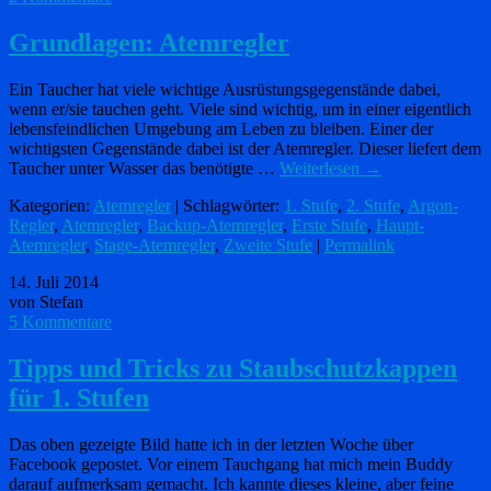
Grundlagen: Atemregler
Ein Taucher hat viele wichtige Ausrüstungsgegenstände dabei,
wenn er/sie tauchen geht. Viele sind wichtig, um in einer eigentlich
lebensfeindlichen Umgebung am Leben zu bleiben. Einer der
wichtigsten Gegenstände dabei ist der Atemregler. Dieser liefert dem
Taucher unter Wasser das benötigte …
Weiterlesen
→
Kategorien:
Atemregler
| Schlagwörter:
1. Stufe
,
2. Stufe
,
Argon-
Regler
,
Atemregler
,
Backup-Atemregler
,
Erste Stufe
,
Haupt-
Atemregler
,
Stage-Atemregler
,
Zweite Stufe
|
Permalink
14. Juli 2014
von Stefan
5 Kommentare
Tipps und Tricks zu Staubschutzkappen
für 1. Stufen
Das oben gezeigte Bild hatte ich in der letzten Woche über
Facebook gepostet. Vor einem Tauchgang hat mich mein Buddy
darauf aufmerksam gemacht. Ich kannte dieses kleine, aber feine