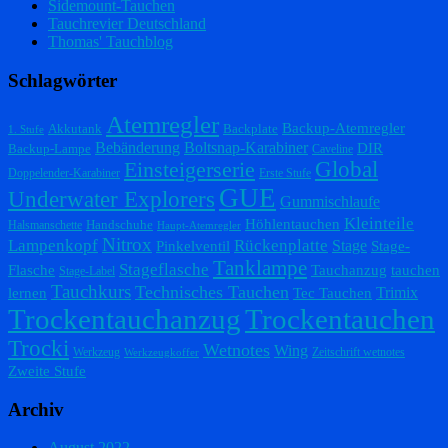
Sidemount-Tauchen
Tauchrevier Deutschland
Thomas' Tauchblog
Schlagwörter
Atemregler
Backup-Atemregler
Akkutank
Backplate
1. Stufe
Bebänderung
Boltsnap-Karabiner
DIR
Backup-Lampe
Caveline
Einsteigerserie
Global
Doppelender-Karabiner
Erste Stufe
GUE
Underwater Explorers
Gummischlaufe
Kleinteile
Höhlentauchen
Handschuhe
Halsmanschette
Haupt-Atemregler
Nitrox
Lampenkopf
Rückenplatte
Stage
Pinkelventil
Stage-
Tanklampe
Stageflasche
Flasche
Tauchanzug
tauchen
Stage-Label
Tauchkurs
Technisches Tauchen
Trimix
lernen
Tec Tauchen
Trockentauchanzug
Trockentauchen
Trocki
Wetnotes
Wing
Werkzeug
Zeitschrift wetnotes
Werkzeugkoffer
Zweite Stufe
Archiv
August 2022