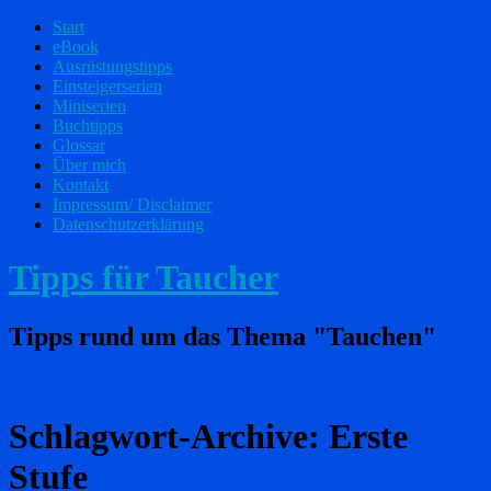
Start
eBook
Ausrüstungstipps
Einsteigerserien
Miniserien
Buchtipps
Glossar
Über mich
Kontakt
Impressum/ Disclaimer
Datenschutzerklärung
Tipps für Taucher
Tipps rund um das Thema "Tauchen"
Schlagwort-Archive:
Erste
Stufe