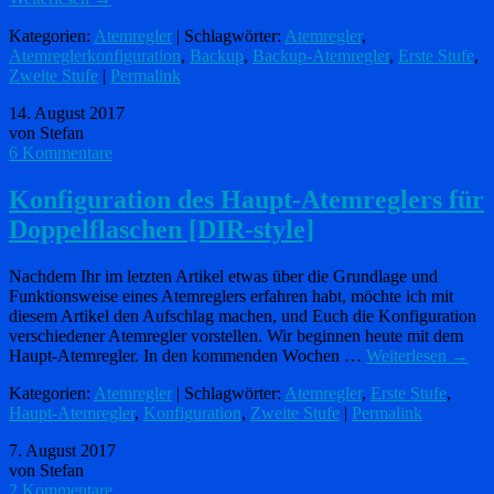
Kategorien:
Atemregler
| Schlagwörter:
Atemregler
,
Atemreglerkonfiguration
,
Backup
,
Backup-Atemregler
,
Erste Stufe
,
Zweite Stufe
|
Permalink
14. August 2017
von Stefan
6 Kommentare
Konfiguration des Haupt-Atemreglers für
Doppelflaschen [DIR-style]
Nachdem Ihr im letzten Artikel etwas über die Grundlage und
Funktionsweise eines Atemreglers erfahren habt, möchte ich mit
diesem Artikel den Aufschlag machen, und Euch die Konfiguration
verschiedener Atemregler vorstellen. Wir beginnen heute mit dem
Haupt-Atemregler. In den kommenden Wochen …
Weiterlesen
→
Kategorien:
Atemregler
| Schlagwörter:
Atemregler
,
Erste Stufe
,
Haupt-Atemregler
,
Konfiguration
,
Zweite Stufe
|
Permalink
7. August 2017
von Stefan
2 Kommentare