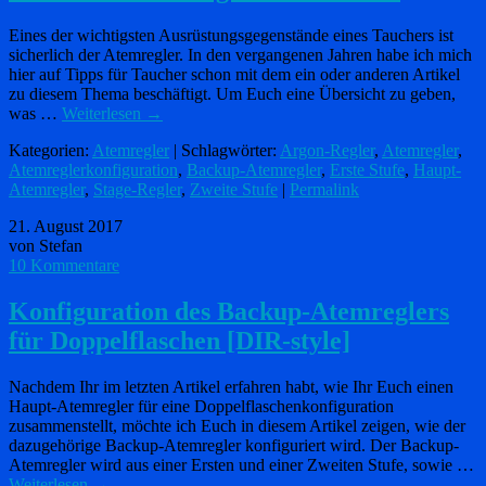
Eines der wichtigsten Ausrüstungsgegenstände eines Tauchers ist
sicherlich der Atemregler. In den vergangenen Jahren habe ich mich
hier auf Tipps für Taucher schon mit dem ein oder anderen Artikel
zu diesem Thema beschäftigt. Um Euch eine Übersicht zu geben,
was …
Weiterlesen
→
Kategorien:
Atemregler
| Schlagwörter:
Argon-Regler
,
Atemregler
,
Atemreglerkonfiguration
,
Backup-Atemregler
,
Erste Stufe
,
Haupt-
Atemregler
,
Stage-Regler
,
Zweite Stufe
|
Permalink
21. August 2017
von Stefan
10 Kommentare
Konfiguration des Backup-Atemreglers
für Doppelflaschen [DIR-style]
Nachdem Ihr im letzten Artikel erfahren habt, wie Ihr Euch einen
Haupt-Atemregler für eine Doppelflaschenkonfiguration
zusammenstellt, möchte ich Euch in diesem Artikel zeigen, wie der
dazugehörige Backup-Atemregler konfiguriert wird. Der Backup-
Atemregler wird aus einer Ersten und einer Zweiten Stufe, sowie …
Weiterlesen
→