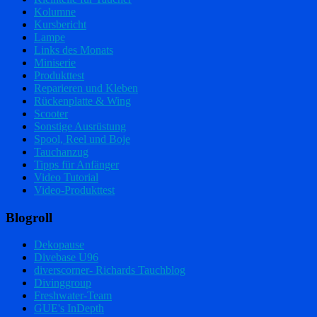
Kolumne
Kursbericht
Lampe
Links des Monats
Miniserie
Produkttest
Reparieren und Kleben
Rückenplatte & Wing
Scooter
Sonstige Ausrüstung
Spool, Reel und Boje
Tauchanzug
Tipps für Anfänger
Video Tutorial
Video-Produkttest
Blogroll
Dekopause
Divebase U96
diverscorner- Richards Tauchblog
Divinggroup
Freshwater-Team
GUE's InDepth