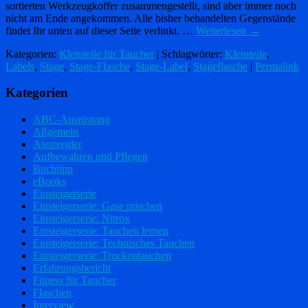
sortierten Werkzeugkoffer zusammengestellt, sind aber immer noch
nicht am Ende angekommen. Alle bisher behandelten Gegenstände
findet Ihr unten auf dieser Seite verlinkt. …
Weiterlesen
→
Kategorien:
Kleinteile für Taucher
| Schlagwörter:
Kleinteile
,
Labels
,
Stage
,
Stage-Flasche
,
Stage-Label
,
Stageflasche
|
Permalink
Kategorien
ABC-Ausrüstung
Allgemein
Atemregler
Aufbewahren und Pflegen
Buchtipp
eBooks
Einsteigerserie
Einsteigerserie: Gase mischen
Einsteigerserie: Nitrox
Einsteigerserie: Tauchen lernen
Einsteigerserie: Technisches Tauchen
Einsteigerserie: Trockentauchen
Erfahrungsbericht
Fitness für Taucher
Flaschen
Interview