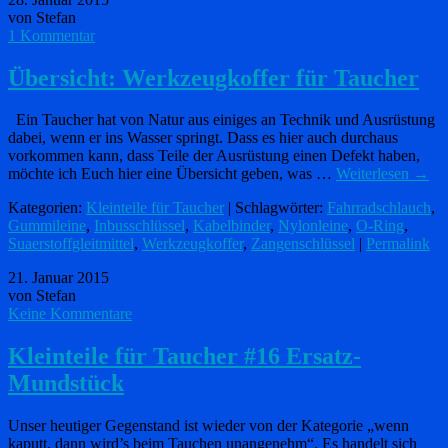
von Stefan
1 Kommentar
Übersicht: Werkzeugkoffer für Taucher
Ein Taucher hat von Natur aus einiges an Technik und Ausrüstung
dabei, wenn er ins Wasser springt. Dass es hier auch durchaus
vorkommen kann, dass Teile der Ausrüstung einen Defekt haben,
möchte ich Euch hier eine Übersicht geben, was …
Weiterlesen
→
Kategorien:
Kleinteile für Taucher
| Schlagwörter:
Fahrradschlauch
,
Gummileine
,
Inbusschlüssel
,
Kabelbinder
,
Nylonleine
,
O-Ring
,
Suaerstoffgleitmittel
,
Werkzeugkoffer
,
Zangenschlüssel
|
Permalink
21. Januar 2015
von Stefan
Keine Kommentare
Kleinteile für Taucher #16 Ersatz-
Mundstück
Unser heutiger Gegenstand ist wieder von der Kategorie „wenn
kaputt, dann wird’s beim Tauchen unangenehm“. Es handelt sich