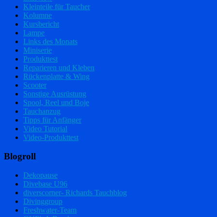
Kleinteile für Taucher
Kolumne
Kursbericht
Lampe
Links des Monats
Miniserie
Produkttest
Reparieren und Kleben
Rückenplatte & Wing
Scooter
Sonstige Ausrüstung
Spool, Reel und Boje
Tauchanzug
Tipps für Anfänger
Video Tutorial
Video-Produkttest
Blogroll
Dekopause
Divebase U96
diverscorner- Richards Tauchblog
Divinggroup
Freshwater-Team