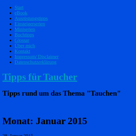
Start
eBook
Ausrüstungstipps
Einsteigerserien
Miniserien
Buchtipps
Glossar
Über mich
Kontakt
Impressum/ Disclaimer
Datenschutzerklärung
Tipps für Taucher
Tipps rund um das Thema "Tauchen"
Monat:
Januar 2015
28. Januar 2015