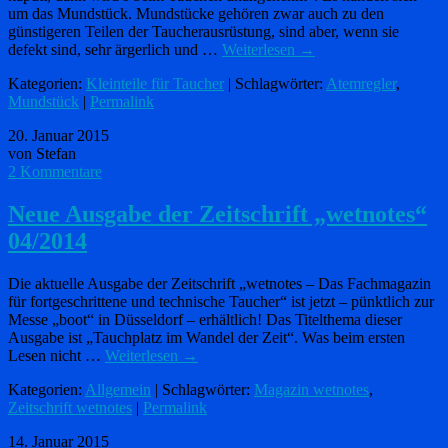
um das Mundstück. Mundstücke gehören zwar auch zu den
günstigeren Teilen der Taucherausrüstung, sind aber, wenn sie
defekt sind, sehr ärgerlich und …
Weiterlesen
→
Kategorien:
Kleinteile für Taucher
| Schlagwörter:
Atemregler
,
Mundstück
|
Permalink
20. Januar 2015
von Stefan
2 Kommentare
Neue Ausgabe der Zeitschrift „wetnotes“
04/2014
Die aktuelle Ausgabe der Zeitschrift „wetnotes – Das Fachmagazin
für fortgeschrittene und technische Taucher“ ist jetzt – pünktlich zur
Messe „boot“ in Düsseldorf – erhältlich! Das Titelthema dieser
Ausgabe ist „Tauchplatz im Wandel der Zeit“. Was beim ersten
Lesen nicht …
Weiterlesen
→
Kategorien:
Allgemein
| Schlagwörter:
Magazin wetnotes
,
Zeitschrift wetnotes
|
Permalink
14. Januar 2015