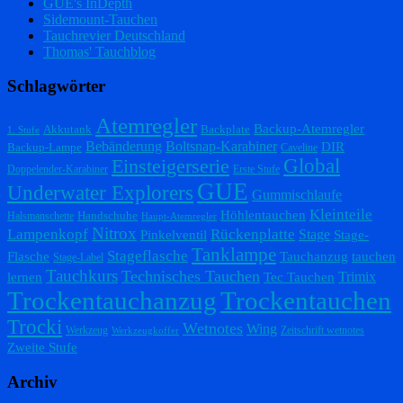
GUE's InDepth
Sidemount-Tauchen
Tauchrevier Deutschland
Thomas' Tauchblog
Schlagwörter
Atemregler
Backup-Atemregler
Akkutank
Backplate
1. Stufe
Bebänderung
Boltsnap-Karabiner
DIR
Backup-Lampe
Caveline
Einsteigerserie
Global
Doppelender-Karabiner
Erste Stufe
GUE
Underwater Explorers
Gummischlaufe
Kleinteile
Höhlentauchen
Handschuhe
Halsmanschette
Haupt-Atemregler
Nitrox
Lampenkopf
Rückenplatte
Stage
Pinkelventil
Stage-
Tanklampe
Stageflasche
Flasche
Tauchanzug
tauchen
Stage-Label
Tauchkurs
Technisches Tauchen
Trimix
lernen
Tec Tauchen
Trockentauchanzug
Trockentauchen
Trocki
Wetnotes
Wing
Werkzeug
Zeitschrift wetnotes
Werkzeugkoffer
Zweite Stufe
Archiv