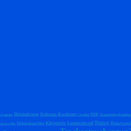
Bebänderung
Boltsnap-Karabiner
DIR
p-Lampe
Caveline
Doppelender-Karabine
Nitrox
Lampenkopf
Kleinteile
Höhlentauchen
Pinkelventi
-Atemregler