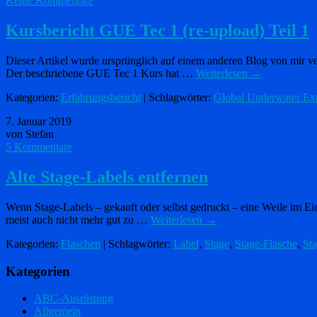
Keine Kommentare
Kursbericht GUE Tec 1 (re-upload) Teil 1
Dieser Artikel wurde ursprünglich auf einem anderen Blog von mir ver
Der beschriebene GUE Tec 1 Kurs hat …
Weiterlesen
→
Kategorien:
Erfahrungsbericht
| Schlagwörter:
Global Underwater Exp
7. Januar 2019
von Stefan
5 Kommentare
Alte Stage-Labels entfernen
Wenn Stage-Labels – gekauft oder selbst gedruckt – eine Weile im Ein
meist auch nicht mehr gut zu …
Weiterlesen
→
Kategorien:
Flaschen
| Schlagwörter:
Label
,
Stage
,
Stage-Flasche
,
St
Kategorien
ABC-Ausrüstung
Allgemein