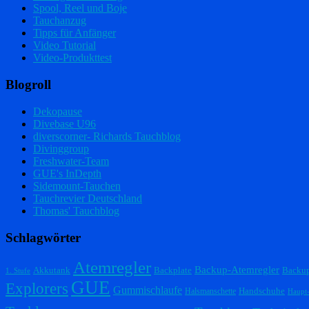
Spool, Reel und Boje
Tauchanzug
Tipps für Anfänger
Video Tutorial
Video-Produkttest
Blogroll
Dekopause
Divebase U96
diverscorner- Richards Tauchblog
Divinggroup
Freshwater-Team
GUE's InDepth
Sidemount-Tauchen
Tauchrevier Deutschland
Thomas' Tauchblog
Schlagwörter
Atemregler
Backup-Atemregler
Akkutank
Backplate
Backu
1. Stufe
GUE
Explorers
Gummischlaufe
Handschuhe
Halsmanschette
Haupt