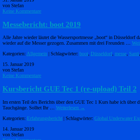
von Stefan
Keine Kommentare
Messebericht: boot 2019
Alle Jahre wieder läutet die Wassersportmesse „boot“ in Düsseldorf d
wieder auf die Messer gezogen. Zusammen mit drei Freunden …
Wei
Kategorien:
Allgemein
| Schlagwörter:
boot
,
Düsseldorf
,
messe
,
Santi
15. Januar 2019
von Stefan
Keine Kommentare
Kursbericht GUE Tec 1 (re-upload) Teil 2
Im ersten Teil des Berichts über den GUE Tec 1 Kurs habe ich über die
Tauchgänge. Solltet Ihr …
Weiterlesen
→
Kategorien:
Erfahrungsbericht
| Schlagwörter:
Global Underwater Exp
14. Januar 2019
von Stefan