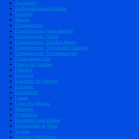
Atemregler
Aufbewahren und Pflegen
Buchtipp
eBooks
Einsteigerserie
Einsteigerserie: Gase mischen
Einsteigerserie: Nitrox
Einsteigerserie: Tauchen lernen
Einsteigerserie: Technisches Tauchen
Einsteigerserie: Trockentauchen
Erfahrungsbericht
Fitness für Taucher
Flaschen
Interview
Kleinteile für Taucher
Kolumne
Kursbericht
Lampe
Links des Monats
Miniserie
Produkttest
Reparieren und Kleben
Rückenplatte & Wing
Scooter
Sonstige Ausrüstung