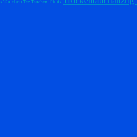
Trockentauchanzug
s Tauchen
Trimix
Tec Tauchen