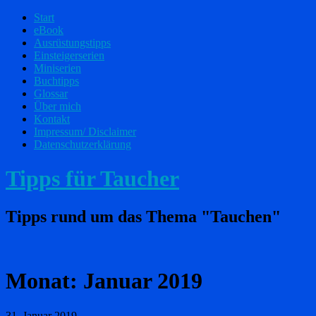
Start
eBook
Ausrüstungstipps
Einsteigerserien
Miniserien
Buchtipps
Glossar
Über mich
Kontakt
Impressum/ Disclaimer
Datenschutzerklärung
Tipps für Taucher
Tipps rund um das Thema "Tauchen"
Monat:
Januar 2019
31. Januar 2019