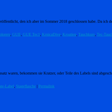
öffentlicht, den ich aber im Sommer 2018 geschlossen habe. Da ich den 
lorers
,
GUE
,
GUE Tec1
,
KrnicaDive
,
Kroatien
,
Tauchkurs
,
Tec-Tauc
satz waren, bekommen sie Kratzer, oder Teile des Labels sind abgescheu
age-Label
,
Stageflasche
|
Permalink