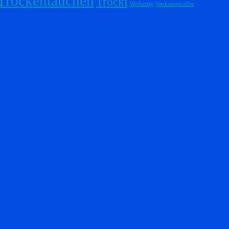
Trockentauchen
Trocki
Werkzeug
Werkzeugkoffer