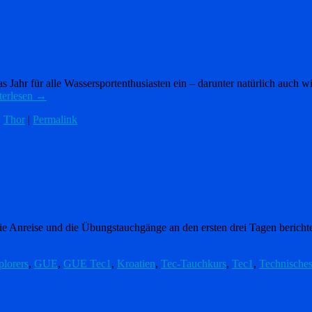
as Jahr für alle Wassersportenthusiasten ein – darunter natürlich auch
terlesen
→
,
Thor
|
Permalink
 Anreise und die Übungstauchgänge an den ersten drei Tagen berichtet. 
lorers
,
GUE
,
GUE Tec1
,
Kroatien
,
Tec-Tauchkurs
,
Tec1
,
Technische