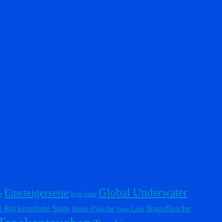
Einsteigerserie
Global Underwater
r
Erste Stufe
Stageflasche
Rückenplatte
Stage
l
Stage-Flasche
Stage-Label