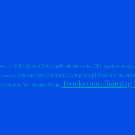
Bebänderung
Boltsnap-Karabiner
DIR
p-Lampe
Caveline
Doppelender-Karabine
Nitrox
Lampenkopf
Kleinteile
Höhlentauchen
Pinkelventi
-Atemregler
Trockentauchanzug
s Tauchen
Trimix
Tec Tauchen