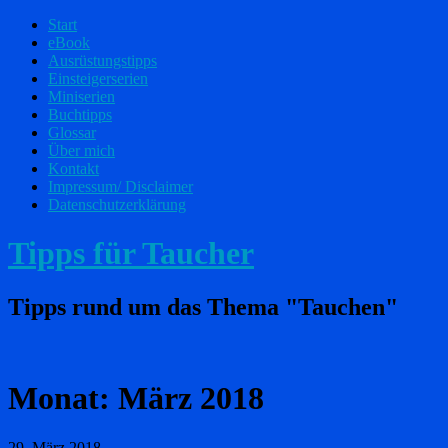
Start
eBook
Ausrüstungstipps
Einsteigerserien
Miniserien
Buchtipps
Glossar
Über mich
Kontakt
Impressum/ Disclaimer
Datenschutzerklärung
Tipps für Taucher
Tipps rund um das Thema "Tauchen"
Monat:
März 2018
29. März 2018