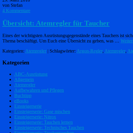
von Stefan
4 Kommentare
Übersicht: Atemregler für Taucher
Eines der wichtigsten Ausrüstungsgegenstände eines Tauchers ist sich
Thema beschäftigt. Um Euch eine Übersicht zu geben, was …
Weiter
Kategorien:
Atemregler
| Schlagwörter:
Argon-Regler
,
Atemregler
,
At
Kategorien
ABC-Ausrüstung
Allgemein
Atemregler
Aufbewahren und Pflegen
Buchtipp
eBooks
Einsteigerserie
Einsteigerserie: Gase mischen
Einsteigerserie: Nitrox
Einsteigerserie: Tauchen lernen
Einsteigerserie: Technisches Tauchen
Einsteigerserie: Trockentauchen