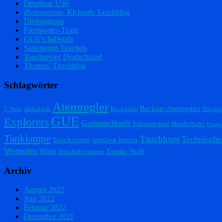
Divebase U96
diverscorner- Richards Tauchblog
Divinggroup
Freshwater-Team
GUE's InDepth
Sidemount-Tauchen
Tauchrevier Deutschland
Thomas' Tauchblog
Schlagwörter
Atemregler
Backup-Atemregler
Akkutank
Backplate
Backu
1. Stufe
GUE
Explorers
Gummischlaufe
Handschuhe
Halsmanschette
Haupt
Tanklampe
Tauchkurs
Technische
Tauchanzug
tauchen lernen
Wetnotes
Wing
Zweite Stufe
Zeitschrift wetnotes
Archiv
August 2022
Juni 2022
Februar 2022
Dezember 2021