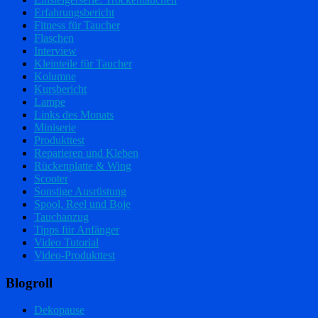
Erfahrungsbericht
Fitness für Taucher
Flaschen
Interview
Kleinteile für Taucher
Kolumne
Kursbericht
Lampe
Links des Monats
Miniserie
Produkttest
Reparieren und Kleben
Rückenplatte & Wing
Scooter
Sonstige Ausrüstung
Spool, Reel und Boje
Tauchanzug
Tipps für Anfänger
Video Tutorial
Video-Produkttest
Blogroll
Dekopause