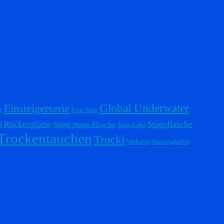
Einsteigerserie
Global Underwater
r
Erste Stufe
Stageflasche
Rückenplatte
Stage
l
Stage-Flasche
Stage-Label
Trockentauchen
Trocki
Werkzeug
Werkzeugkoffer