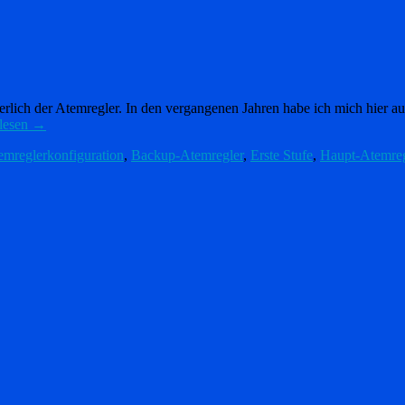
erlich der Atemregler. In den vergangenen Jahren habe ich mich hier a
lesen
→
emreglerkonfiguration
,
Backup-Atemregler
,
Erste Stufe
,
Haupt-Atemreg