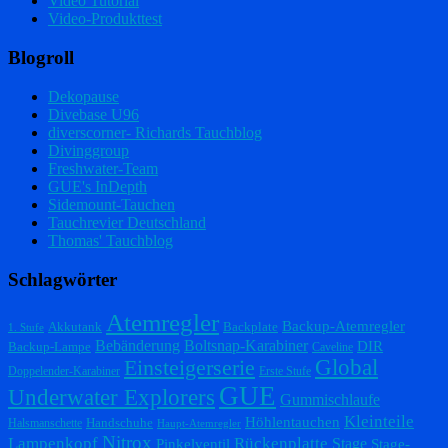
Video Tutorial
Video-Produkttest
Blogroll
Dekopause
Divebase U96
diverscorner- Richards Tauchblog
Divinggroup
Freshwater-Team
GUE's InDepth
Sidemount-Tauchen
Tauchrevier Deutschland
Thomas' Tauchblog
Schlagwörter
Atemregler
Backup-Atemregler
Akkutank
Backplate
1. Stufe
Bebänderung
Boltsnap-Karabiner
DIR
Backup-Lampe
Caveline
Einsteigerserie
Global
Doppelender-Karabiner
Erste Stufe
GUE
Underwater Explorers
Gummischlaufe
Kleinteile
Höhlentauchen
Handschuhe
Halsmanschette
Haupt-Atemregler
Nitrox
Lampenkopf
Rückenplatte
Stage
Pinkelventil
Stage-