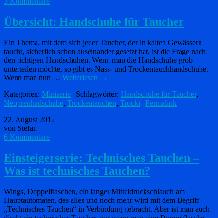
3 Kommentare
Übersicht: Handschuhe für Taucher
Ein Thema, mit dem sich jeder Taucher, der in kalten Gewässern
taucht, sicherlich schon auseinander gesetzt hat, ist die Frage nach
den richtigen Handschuhen. Wenn man die Handschuhe grob
unterteilen möchte, so gibt es Nass- und Trockentauchhandschuhe.
Wenn man nun …
Weiterlesen
→
Kategorien:
Miniserie
| Schlagwörter:
Handschuhe für Taucher
,
Neoprenhadschuhe
,
Trockentauchen
,
Trocki
|
Permalink
22. August 2012
von Stefan
6 Kommentare
Einsteigerserie: Technisches Tauchen –
Was ist technisches Tauchen?
Wings, Doppelflaschen, ein langer Mitteldruckschlauch am
Hauptautomaten, das alles und noch mehr wird mit dem Begriff
„Technisches Tauchen“ in Verbindung gebracht. Aber ist man auch
direkt ein technischer Taucher, nur wenn man eine Doppelflasche