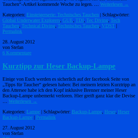
Tauchen“-Artikel kommende Woche zu legen. …
Weiterlesen
→
Kategorien:
Einsteigerserie: Technisches Tauchen
| Schlagwörter:
Global Underwater Explorers
,
GUE
,
TDI
,
Tec Diving
,
Tech
Tauchen
,
Technical Diving
,
Technisches Tauchen
,
VDST
|
Permalink
28. August 2012
von Stefan
6 Kommentare
Kurztipp zur Heser Backup-Lampe
Einige von Euch werden es sicherlich auf der facebook Seite von
„Tipps für Taucher“ gelesen haben: Bei meinem letzten Kurztripp an
den Attersee habe ich den Kopf inklusive Brenner meiner Heser
Backup-Lampe unbemerkt verloren. Hier greift ganz klar die Devise
…
Weiterlesen
→
Kategorien:
Lampe
| Schlagwörter:
Backup-Lampe
,
Heser
,
Heser
Backup-Lampe
|
Permalink
27. August 2012
von Stefan