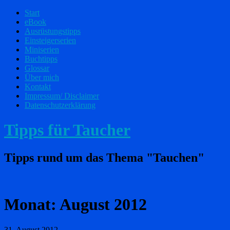
Start
eBook
Ausrüstungstipps
Einsteigerserien
Miniserien
Buchtipps
Glossar
Über mich
Kontakt
Impressum/ Disclaimer
Datenschutzerklärung
Tipps für Taucher
Tipps rund um das Thema "Tauchen"
Monat:
August 2012
31. August 2012