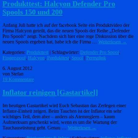
Produkttest: Halcyon Defender Pro
Spools 150 und 200
Anfang Juli hatte ich auf der facebook Seite ein Produktvideo der
Firma Halcyon geteilt, das die neuen Spools der Reihe „Defender
Pro Spools“ zeigt. Nachdem sich hier eine rege Diskussion über die
neuen Spools ergeben hat, habe ich die Firma …
Weiterlesen
→
Kategorien:
Produkttest
| Schlagwörter:
Defender Pro Spool
,
Fingerspool
,
Halcyon
,
Pordukttest
,
Spool
|
Permalink
6. August 2012
von Stefan
19 Kommentare
Inflator reinigen [Gastartikel]
Im heutigen Gastartikel wird Euch Sebastian das Zerlegen einer
Inflator-Einheit zeigen. Beim Tauchen ist der Inflator ein sehr
wichtiges Teil, dem aber – anders als Atemreglern – kaum
Aufmerksam geschenkt wird, wenn es um die Wartung der
Tauchausrüstung geht. Genau …
Weiterlesen
→