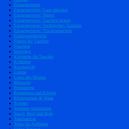
Einsteigerserie
Einsteigerserie: Gase mischen
Einsteigerserie: Nitrox
Einsteigerserie: Tauchen lernen
Einsteigerserie: Technisches Tauchen
Einsteigerserie: Trockentauchen
Erfahrungsbericht
Fitness für Taucher
Flaschen
Interview
Kleinteile für Taucher
Kolumne
Kursbericht
Lampe
Links des Monats
Miniserie
Produkttest
Reparieren und Kleben
Rückenplatte & Wing
Scooter
Sonstige Ausrüstung
Spool, Reel und Boje
Tauchanzug
Tipps für Anfänger