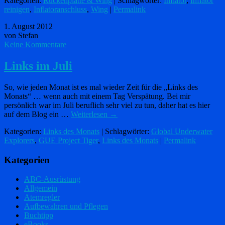
Kategorien:
Rückenplatte & Wing
| Schlagwörter:
Inflator
,
Inflator
reinigen
,
Inflatoranschluss
,
Wing
|
Permalink
1. August 2012
von Stefan
Keine Kommentare
Links im Juli
So, wie jeden Monat ist es mal wieder Zeit für die „Links des
Monats“ … wenn auch mit einem Tag Verspätung. Bei mir
persönlich war im Juli beruflich sehr viel zu tun, daher hat es hier
auf dem Blog ein …
Weiterlesen
→
Kategorien:
Links des Monats
| Schlagwörter:
Global Underwater
Explorers
,
GUE Project Tiger
,
Links des Monats
|
Permalink
Kategorien
ABC-Ausrüstung
Allgemein
Atemregler
Aufbewahren und Pflegen
Buchtipp
eBooks