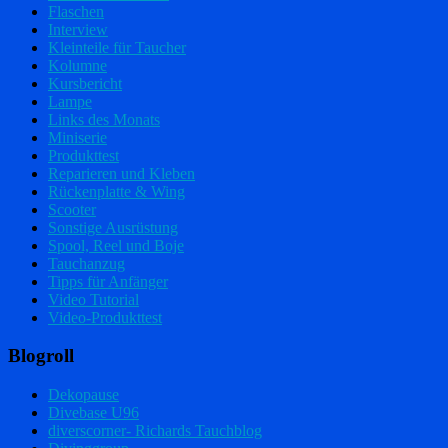
Flaschen
Interview
Kleinteile für Taucher
Kolumne
Kursbericht
Lampe
Links des Monats
Miniserie
Produkttest
Reparieren und Kleben
Rückenplatte & Wing
Scooter
Sonstige Ausrüstung
Spool, Reel und Boje
Tauchanzug
Tipps für Anfänger
Video Tutorial
Video-Produkttest
Blogroll
Dekopause
Divebase U96
diverscorner- Richards Tauchblog