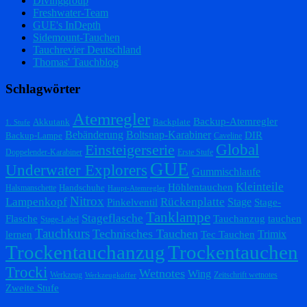
Divinggroup
Freshwater-Team
GUE's InDepth
Sidemount-Tauchen
Tauchrevier Deutschland
Thomas' Tauchblog
Schlagwörter
Atemregler
Backup-Atemregler
Akkutank
Backplate
1. Stufe
Bebänderung
Boltsnap-Karabiner
DIR
Backup-Lampe
Caveline
Einsteigerserie
Global
Doppelender-Karabiner
Erste Stufe
GUE
Underwater Explorers
Gummischlaufe
Kleinteile
Höhlentauchen
Handschuhe
Halsmanschette
Haupt-Atemregler
Nitrox
Lampenkopf
Rückenplatte
Stage
Pinkelventil
Stage-
Tanklampe
Stageflasche
Flasche
Tauchanzug
tauchen
Stage-Label
Tauchkurs
Technisches Tauchen
Trimix
lernen
Tec Tauchen
Trockentauchanzug
Trockentauchen
Trocki
Wetnotes
Wing
Werkzeug
Zeitschrift wetnotes
Werkzeugkoffer
Zweite Stufe