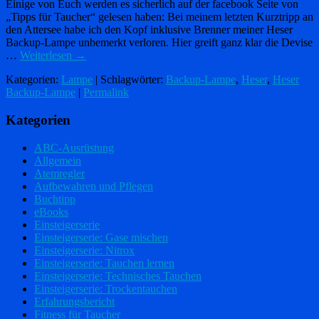
Einige von Euch werden es sicherlich auf der facebook Seite von
„Tipps für Taucher“ gelesen haben: Bei meinem letzten Kurztripp an
den Attersee habe ich den Kopf inklusive Brenner meiner Heser
Backup-Lampe unbemerkt verloren. Hier greift ganz klar die Devise
…
Weiterlesen
→
Kategorien:
Lampe
| Schlagwörter:
Backup-Lampe
,
Heser
,
Heser
Backup-Lampe
|
Permalink
Kategorien
ABC-Ausrüstung
Allgemein
Atemregler
Aufbewahren und Pflegen
Buchtipp
eBooks
Einsteigerserie
Einsteigerserie: Gase mischen
Einsteigerserie: Nitrox
Einsteigerserie: Tauchen lernen
Einsteigerserie: Technisches Tauchen
Einsteigerserie: Trockentauchen
Erfahrungsbericht
Fitness für Taucher