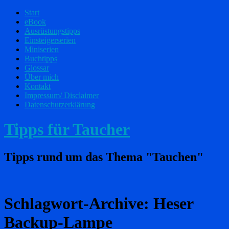
Start
eBook
Ausrüstungstipps
Einsteigerserien
Miniserien
Buchtipps
Glossar
Über mich
Kontakt
Impressum/ Disclaimer
Datenschutzerklärung
Tipps für Taucher
Tipps rund um das Thema "Tauchen"
Schlagwort-Archive:
Heser
Backup-Lampe