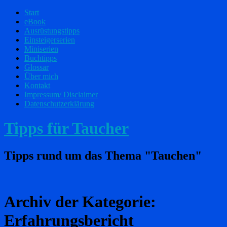
Start
eBook
Ausrüstungstipps
Einsteigerserien
Miniserien
Buchtipps
Glossar
Über mich
Kontakt
Impressum/ Disclaimer
Datenschutzerklärung
Tipps für Taucher
Tipps rund um das Thema "Tauchen"
Archiv der Kategorie:
Erfahrungsbericht