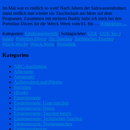
Im Mai war es endlich so weit! Nach Jahren der Salzwasserabstinez
stand endlich mal wieder ein Tauchurlaub am Meer auf dem
Programm. Zusammen mit meinem Buddy habe ich mich bei den
Portofino Divers für die Wreck Week vom 01. bis …
Weiterlesen
→
Kategorien:
Erfahrungsbericht
| Schlagwörter:
GUE
,
GUE Tec 1
,
Italien
,
Portofino Divers
,
Tec Tauchen
,
Technisches Tauchen
,
Wrack Woche
,
Wreck Week
|
Permalink
Kategorien
ABC-Ausrüstung
Allgemein
Atemregler
Aufbewahren und Pflegen
Buchtipp
eBooks
Einsteigerserie
Einsteigerserie: Gase mischen
Einsteigerserie: Nitrox
Einsteigerserie: Tauchen lernen
Einsteigerserie: Technisches Tauchen
Einsteigerserie: Trockentauchen
Erfahrungsbericht