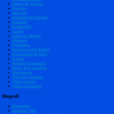
Fitness für Taucher
Flaschen
Interview
Kleinteile für Taucher
Kolumne
Kursbericht
Lampe
Links des Monats
Miniserie
Produkttest
Reparieren und Kleben
Rückenplatte & Wing
Scooter
Sonstige Ausrüstung
Spool, Reel und Boje
Tauchanzug
Tipps für Anfänger
Video Tutorial
Video-Produkttest
Blogroll
Dekopause
Divebase U96