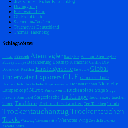
diverscorner- Richards Tauchblog
Divinggroup
Freshwater-Team
GUE's InDepth
Sidemount-Tauchen
Tauchrevier Deutschland
Thomas' Tauchblog
Schlagwörter
Atemregler
Backup-Atemregler
Akkutank
Backplate
1. Stufe
Bebänderung
Boltsnap-Karabiner
DIR
Backup-Lampe
Caveline
Einsteigerserie
Global
Doppelender-Karabiner
Erste Stufe
GUE
Underwater Explorers
Gummischlaufe
Kleinteile
Höhlentauchen
Handschuhe
Halsmanschette
Haupt-Atemregler
Nitrox
Lampenkopf
Rückenplatte
Stage
Pinkelventil
Stage-
Tanklampe
Stageflasche
Flasche
Tauchanzug
tauchen
Stage-Label
Tauchkurs
Technisches Tauchen
Trimix
lernen
Tec Tauchen
Trockentauchanzug
Trockentauchen
Trocki
Wetnotes
Wing
Werkzeug
Zeitschrift wetnotes
Werkzeugkoffer
Zweite Stufe