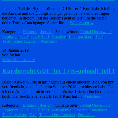
Im ersten Teil des Berichts über den GUE Tec 1 Kurs habe ich über
die Anreise und die Übungstauchgänge an den ersten drei Tagen
berichtet. In diesem Teil der Berichts geht es jetzt um die ersten
tiefen Trimix-Tauchgänge. Solltet Ihr …
Weiterlesen
→
Kategorien:
Erfahrungsbericht
| Schlagwörter:
Global Underwater
Explorers
,
GUE
,
GUE Tec1
,
Kroatien
,
Tec-Tauchkurs
,
Tec1
,
Technisches Tauchen
|
Permalink
14. Januar 2019
von Stefan
Keine Kommentare
Kursbericht GUE Tec 1 (re-upload) Teil 1
Dieser Artikel wurde ursprünglich auf einem anderen Blog von mir
veröffentlicht, den ich aber im Sommer 2018 geschlossen habe. Da
ich den Artikel aber nicht verlieren möchte, lade ich ihn hier erneue
hoch. Der beschriebene GUE Tec 1 Kurs hat …
Weiterlesen
→
Kategorien:
Erfahrungsbericht
| Schlagwörter:
Global Underwater
Explorers
,
GUE
,
GUE Tec1
,
KrnicaDive
,
Kroatien
,
Tauchkurs
,
Tec-Tauchkurs
,
Tec1
,
Technisches Tauchen
|
Permalink