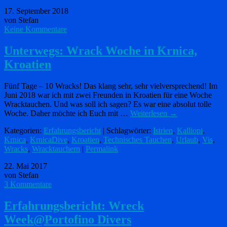
17. September 2018
von Stefan
Keine Kommentare
Unterwegs: Wrack Woche in Krnica,
Kroatien
Fünf Tage – 10 Wracks! Das klang sehr, sehr vielversprechend! Im
Juni 2018 war ich mit zwei Freunden in Kroatien für eine Woche
Wracktauchen. Und was soll ich sagen? Es war eine absolut tolle
Woche. Daher möchte ich Euch mit …
Weiterlesen
→
Kategorien:
Erfahrungsbericht
| Schlagwörter:
Istrien
,
Kalliopi
,
Krnica
,
KrnicaDive
,
Kroatien
,
Technisches Tauchen
,
Urlaub
,
Vis
,
Wracks
,
Wracktauchern
|
Permalink
22. Mai 2017
von Stefan
3 Kommentare
Erfahrungsbericht: Wreck
Week@Portofino Divers