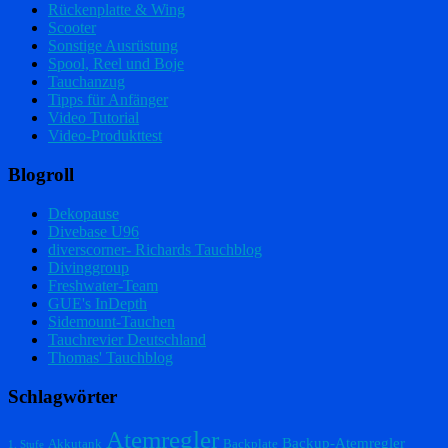
Rückenplatte & Wing
Scooter
Sonstige Ausrüstung
Spool, Reel und Boje
Tauchanzug
Tipps für Anfänger
Video Tutorial
Video-Produkttest
Blogroll
Dekopause
Divebase U96
diverscorner- Richards Tauchblog
Divinggroup
Freshwater-Team
GUE's InDepth
Sidemount-Tauchen
Tauchrevier Deutschland
Thomas' Tauchblog
Schlagwörter
Atemregler
Backup-Atemregler
Akkutank
Backplate
1. Stufe