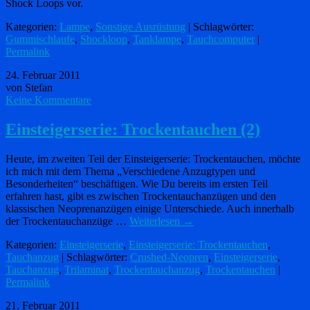
Shock Loops vor.
Kategorien:
Lampe
,
Sonstige Ausrüstung
| Schlagwörter:
Gummischlaufe
,
Shockloop
,
Tanklampe
,
Tauchcomputer
|
Permalink
24. Februar 2011
von Stefan
Keine Kommentare
Einsteigerserie: Trockentauchen (2)
Heute, im zweiten Teil der Einsteigerserie: Trockentauchen, möchte
ich mich mit dem Thema „Verschiedene Anzugtypen und
Besonderheiten“ beschäftigen. Wie Du bereits im ersten Teil
erfahren hast, gibt es zwischen Trockentauchanzügen und den
klassischen Neoprenanzügen einige Unterschiede. Auch innerhalb
der Trockentauchanzüge …
Weiterlesen
→
Kategorien:
Einsteigerserie
,
Einsteigerserie: Trockentauchen
,
Tauchanzug
| Schlagwörter:
Crushed-Neopren
,
Einsteigerserie
,
Tauchanzug
,
Trilaminat
,
Trockentauchanzug
,
Trockentauchen
|
Permalink
21. Februar 2011