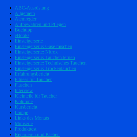
ABC-Ausrüstung
Allgemein
Atemregler
Aufbewahren und Pflegen
Buchtipp
eBooks
Einsteigerserie
Einsteigerserie: Gase mischen
Einsteigerserie: Nitrox
Einsteigerserie: Tauchen lernen
Einsteigerserie: Technisches Tauchen
Einsteigerserie: Trockentauchen
Erfahrungsbericht
Fitness für Taucher
Flaschen
Interview
Kleinteile für Taucher
Kolumne
Kursbericht
Lampe
Links des Monats
Miniserie
Produkttest
Reparieren und Kleben