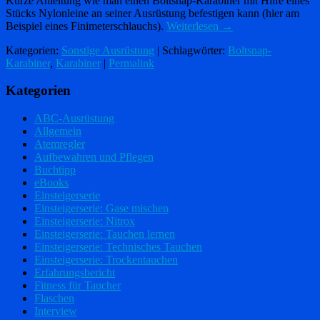
Kurze Anleitung wie man einen Boltsnap-Karabiner mit Hilfe eines
Stücks Nylonleine an seiner Ausrüstung befestigen kann (hier am
Beispiel eines Finimeterschlauchs).
Weiterlesen
→
Kategorien:
Sonstige Ausrüstung
| Schlagwörter:
Boltsnap-
Karabiner
,
Karabiner
|
Permalink
Kategorien
ABC-Ausrüstung
Allgemein
Atemregler
Aufbewahren und Pflegen
Buchtipp
eBooks
Einsteigerserie
Einsteigerserie: Gase mischen
Einsteigerserie: Nitrox
Einsteigerserie: Tauchen lernen
Einsteigerserie: Technisches Tauchen
Einsteigerserie: Trockentauchen
Erfahrungsbericht
Fitness für Taucher
Flaschen
Interview