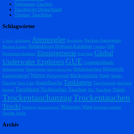
Sidemount-Tauchen
Tauchrevier Deutschland
Thomas' Tauchblog
Schlagwörter
Atemregler
Backup-Atemregler
Akkutank
Backplate
1. Stufe
Bebänderung
Boltsnap-Karabiner
DIR
Backup-Lampe
Caveline
Einsteigerserie
Global
Doppelender-Karabiner
Erste Stufe
GUE
Underwater Explorers
Gummischlaufe
Kleinteile
Höhlentauchen
Handschuhe
Halsmanschette
Haupt-Atemregler
Nitrox
Lampenkopf
Rückenplatte
Stage
Pinkelventil
Stage-
Tanklampe
Stageflasche
Flasche
Tauchanzug
tauchen
Stage-Label
Tauchkurs
Technisches Tauchen
Trimix
lernen
Tec Tauchen
Trockentauchanzug
Trockentauchen
Trocki
Wetnotes
Wing
Werkzeug
Zeitschrift wetnotes
Werkzeugkoffer
Zweite Stufe
Archiv