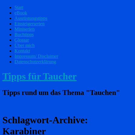
Start
eBook
Ausrüstungstipps
Einsteigerserien
Miniserien
Buchtipps
Glossar
Über mich
Kontakt
Impressum/ Disclaimer
Datenschutzerklärung
Tipps für Taucher
Tipps rund um das Thema "Tauchen"
Schlagwort-Archive:
Karabiner