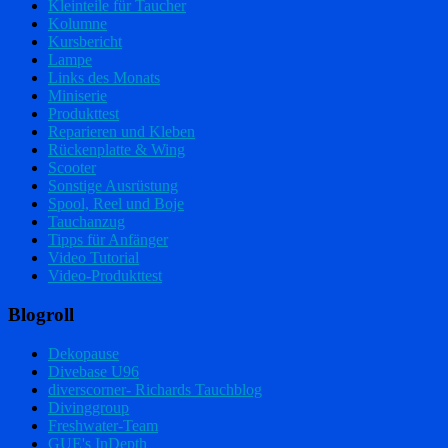
Kleinteile für Taucher
Kolumne
Kursbericht
Lampe
Links des Monats
Miniserie
Produkttest
Reparieren und Kleben
Rückenplatte & Wing
Scooter
Sonstige Ausrüstung
Spool, Reel und Boje
Tauchanzug
Tipps für Anfänger
Video Tutorial
Video-Produkttest
Blogroll
Dekopause
Divebase U96
diverscorner- Richards Tauchblog
Divinggroup
Freshwater-Team
GUE's InDepth