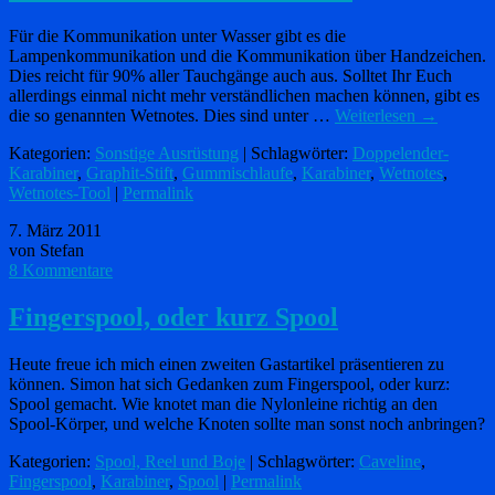
Für die Kommunikation unter Wasser gibt es die
Lampenkommunikation und die Kommunikation über Handzeichen.
Dies reicht für 90% aller Tauchgänge auch aus. Solltet Ihr Euch
allerdings einmal nicht mehr verständlichen machen können, gibt es
die so genannten Wetnotes. Dies sind unter …
Weiterlesen
→
Kategorien:
Sonstige Ausrüstung
| Schlagwörter:
Doppelender-
Karabiner
,
Graphit-Stift
,
Gummischlaufe
,
Karabiner
,
Wetnotes
,
Wetnotes-Tool
|
Permalink
7. März 2011
von Stefan
8 Kommentare
Fingerspool, oder kurz Spool
Heute freue ich mich einen zweiten Gastartikel präsentieren zu
können. Simon hat sich Gedanken zum Fingerspool, oder kurz:
Spool gemacht. Wie knotet man die Nylonleine richtig an den
Spool-Körper, und welche Knoten sollte man sonst noch anbringen?
Kategorien:
Spool, Reel und Boje
| Schlagwörter:
Caveline
,
Fingerspool
,
Karabiner
,
Spool
|
Permalink