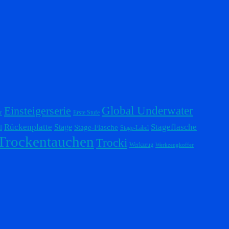
Einsteigerserie
Global Underwater
r
Erste Stufe
Stageflasche
Rückenplatte
Stage
l
Stage-Flasche
Stage-Label
Trockentauchen
Trocki
Werkzeug
Werkzeugkoffer