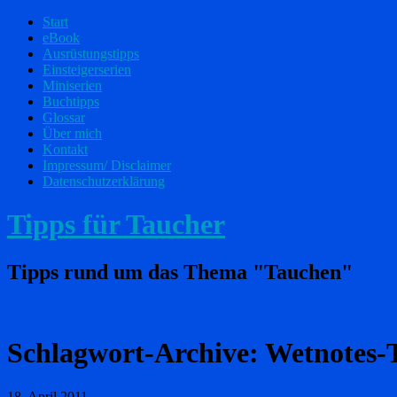
Start
eBook
Ausrüstungstipps
Einsteigerserien
Miniserien
Buchtipps
Glossar
Über mich
Kontakt
Impressum/ Disclaimer
Datenschutzerklärung
Tipps für Taucher
Tipps rund um das Thema "Tauchen"
Schlagwort-Archive:
Wetnotes-
18. April 2011