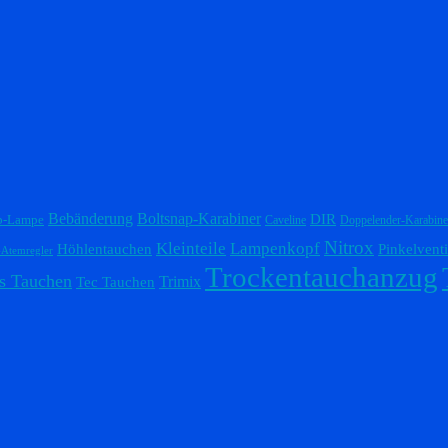
Bebänderung
Boltsnap-Karabiner
DIR
p-Lampe
Caveline
Doppelender-Karabine
Nitrox
Lampenkopf
Kleinteile
Höhlentauchen
Pinkelventi
-Atemregler
Trockentauchanzug
s Tauchen
Trimix
Tec Tauchen