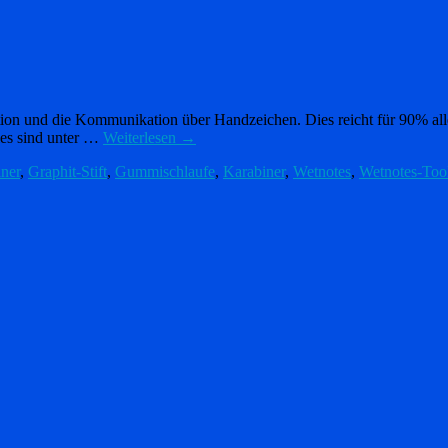
n und die Kommunikation über Handzeichen. Dies reicht für 90% aller 
ies sind unter …
Weiterlesen
→
ner
,
Graphit-Stift
,
Gummischlaufe
,
Karabiner
,
Wetnotes
,
Wetnotes-Too