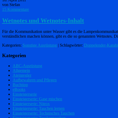
von Stefan
15 Kommentare
Wetnotes und Wetnotes-Inhalt
Für die Kommunikation unter Wasser gibt es die Lampenkommunikatio
verständlichen machen können, gibt es die so genannten Wetnotes. D
Kategorien:
Sonstige Ausrüstung
| Schlagwörter:
Doppelender-Karabi
Kategorien
ABC-Ausrüstung
Allgemein
Atemregler
Aufbewahren und Pflegen
Buchtipp
eBooks
Einsteigerserie
Einsteigerserie: Gase mischen
Einsteigerserie: Nitrox
Einsteigerserie: Tauchen lernen
Einsteigerserie: Technisches Tauchen
Einsteigerserie: Trockentauchen