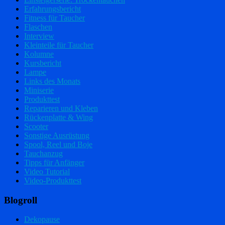
Erfahrungsbericht
Fitness für Taucher
Flaschen
Interview
Kleinteile für Taucher
Kolumne
Kursbericht
Lampe
Links des Monats
Miniserie
Produkttest
Reparieren und Kleben
Rückenplatte & Wing
Scooter
Sonstige Ausrüstung
Spool, Reel und Boje
Tauchanzug
Tipps für Anfänger
Video Tutorial
Video-Produkttest
Blogroll
Dekopause