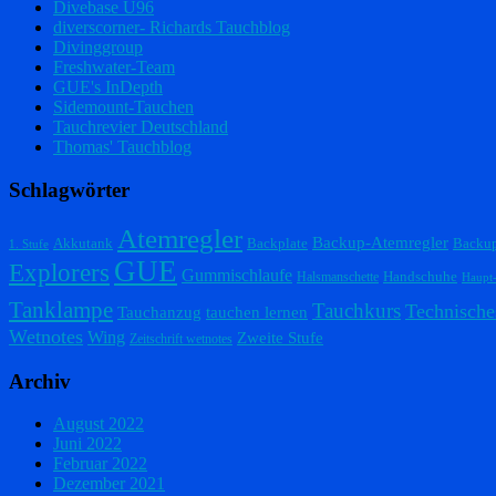
Divebase U96
diverscorner- Richards Tauchblog
Divinggroup
Freshwater-Team
GUE's InDepth
Sidemount-Tauchen
Tauchrevier Deutschland
Thomas' Tauchblog
Schlagwörter
Atemregler
Backup-Atemregler
Akkutank
Backplate
Backu
1. Stufe
GUE
Explorers
Gummischlaufe
Handschuhe
Halsmanschette
Haupt
Tanklampe
Tauchkurs
Technische
Tauchanzug
tauchen lernen
Wetnotes
Wing
Zweite Stufe
Zeitschrift wetnotes
Archiv
August 2022
Juni 2022
Februar 2022
Dezember 2021