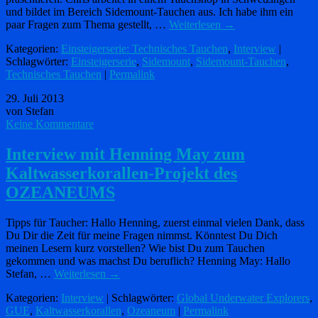
und bildet im Bereich Sidemount-Tauchen aus. Ich habe ihm ein
paar Fragen zum Thema gestellt, …
Weiterlesen
→
Kategorien:
Einsteigerserie: Technisches Tauchen
,
Interview
|
Schlagwörter:
Einsteigerserie
,
Sidemount
,
Sidemount-Tauchen
,
Technisches Tauchen
|
Permalink
29. Juli 2013
von Stefan
Keine Kommentare
Interview mit Henning May zum
Kaltwasserkorallen-Projekt des
OZEANEUMS
Tipps für Taucher: Hallo Henning, zuerst einmal vielen Dank, dass
Du Dir die Zeit für meine Fragen nimmst. Könntest Du Dich
meinen Lesern kurz vorstellen? Wie bist Du zum Tauchen
gekommen und was machst Du beruflich? Henning May: Hallo
Stefan, …
Weiterlesen
→
Kategorien:
Interview
| Schlagwörter:
Global Underwater Explorers
,
GUE
,
Kaltwasserkorallen
,
Ozeaneum
|
Permalink