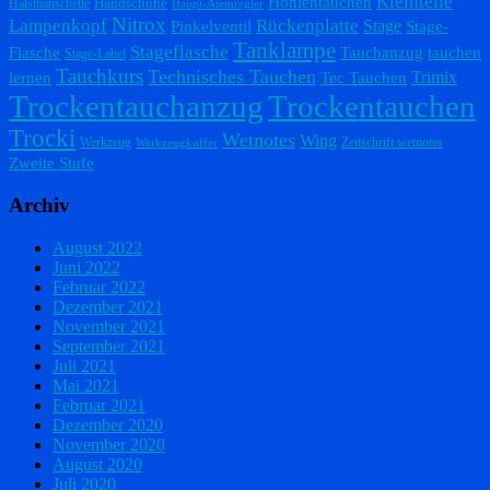
Kleinteile
Höhlentauchen
Handschuhe
Halsmanschette
Haupt-Atemregler
Nitrox
Lampenkopf
Rückenplatte
Stage
Pinkelventil
Stage-
Tanklampe
Stageflasche
Flasche
Tauchanzug
tauchen
Stage-Label
Tauchkurs
Technisches Tauchen
Trimix
lernen
Tec Tauchen
Trockentauchanzug
Trockentauchen
Trocki
Wetnotes
Wing
Werkzeug
Zeitschrift wetnotes
Werkzeugkoffer
Zweite Stufe
Archiv
August 2022
Juni 2022
Februar 2022
Dezember 2021
November 2021
September 2021
Juli 2021
Mai 2021
Februar 2021
Dezember 2020
November 2020
August 2020
Juli 2020