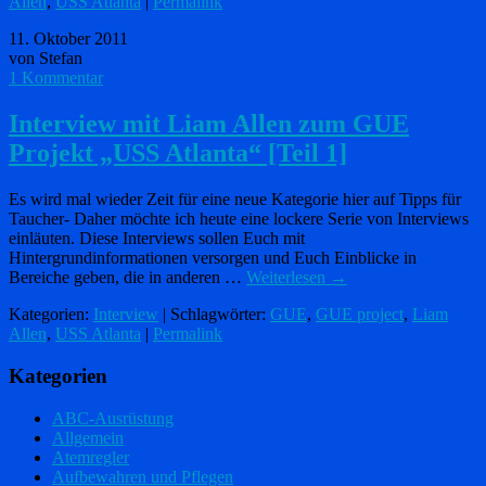
Allen
,
USS Atlanta
|
Permalink
11. Oktober 2011
von Stefan
1 Kommentar
Interview mit Liam Allen zum GUE
Projekt „USS Atlanta“ [Teil 1]
Es wird mal wieder Zeit für eine neue Kategorie hier auf Tipps für
Taucher- Daher möchte ich heute eine lockere Serie von Interviews
einläuten. Diese Interviews sollen Euch mit
Hintergrundinformationen versorgen und Euch Einblicke in
Bereiche geben, die in anderen …
Weiterlesen
→
Kategorien:
Interview
| Schlagwörter:
GUE
,
GUE project
,
Liam
Allen
,
USS Atlanta
|
Permalink
Kategorien
ABC-Ausrüstung
Allgemein
Atemregler
Aufbewahren und Pflegen