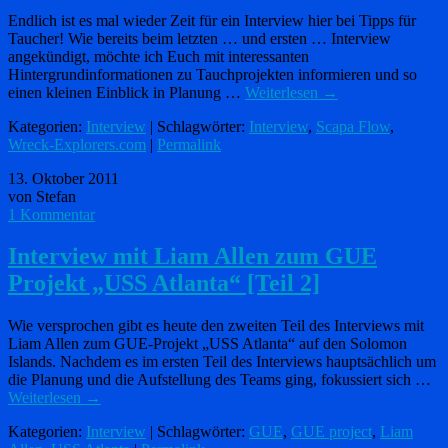
Endlich ist es mal wieder Zeit für ein Interview hier bei Tipps für
Taucher! Wie bereits beim letzten … und ersten … Interview
angekündigt, möchte ich Euch mit interessanten
Hintergrundinformationen zu Tauchprojekten informieren und so
einen kleinen Einblick in Planung …
Weiterlesen
→
Kategorien:
Interview
| Schlagwörter:
Interview
,
Scapa Flow
,
Wreck-Explorers.com
|
Permalink
13. Oktober 2011
von Stefan
1 Kommentar
Interview mit Liam Allen zum GUE
Projekt „USS Atlanta“ [Teil 2]
Wie versprochen gibt es heute den zweiten Teil des Interviews mit
Liam Allen zum GUE-Projekt „USS Atlanta“ auf den Solomon
Islands. Nachdem es im ersten Teil des Interviews hauptsächlich um
die Planung und die Aufstellung des Teams ging, fokussiert sich …
Weiterlesen
→
Kategorien:
Interview
| Schlagwörter:
GUE
,
GUE project
,
Liam