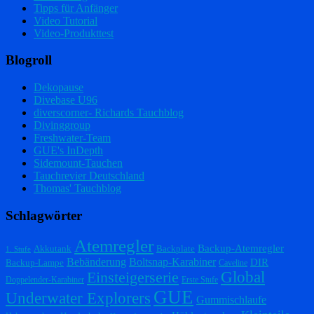
Tipps für Anfänger
Video Tutorial
Video-Produkttest
Blogroll
Dekopause
Divebase U96
diverscorner- Richards Tauchblog
Divinggroup
Freshwater-Team
GUE's InDepth
Sidemount-Tauchen
Tauchrevier Deutschland
Thomas' Tauchblog
Schlagwörter
Atemregler
Backup-Atemregler
Akkutank
Backplate
1. Stufe
Bebänderung
Boltsnap-Karabiner
DIR
Backup-Lampe
Caveline
Einsteigerserie
Global
Doppelender-Karabiner
Erste Stufe
GUE
Underwater Explorers
Gummischlaufe