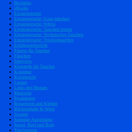
Buchtipp
eBooks
Einsteigerserie
Einsteigerserie: Gase mischen
Einsteigerserie: Nitrox
Einsteigerserie: Tauchen lernen
Einsteigerserie: Technisches Tauchen
Einsteigerserie: Trockentauchen
Erfahrungsbericht
Fitness für Taucher
Flaschen
Interview
Kleinteile für Taucher
Kolumne
Kursbericht
Lampe
Links des Monats
Miniserie
Produkttest
Reparieren und Kleben
Rückenplatte & Wing
Scooter
Sonstige Ausrüstung
Spool, Reel und Boje
Tauchanzug