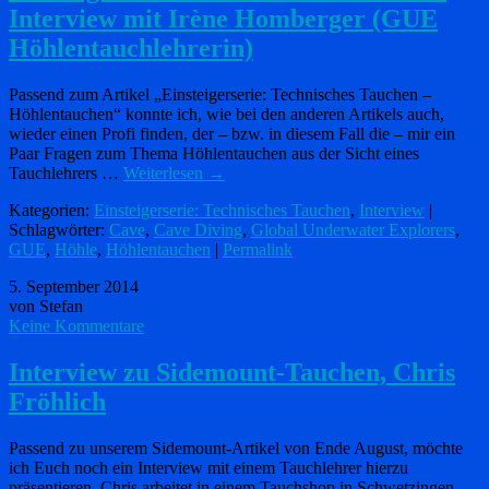
Interview mit Irène Homberger (GUE
Höhlentauchlehrerin)
Passend zum Artikel „Einsteigerserie: Technisches Tauchen –
Höhlentauchen“ konnte ich, wie bei den anderen Artikels auch,
wieder einen Profi finden, der – bzw. in diesem Fall die – mir ein
Paar Fragen zum Thema Höhlentauchen aus der Sicht eines
Tauchlehrers …
Weiterlesen
→
Kategorien:
Einsteigerserie: Technisches Tauchen
,
Interview
|
Schlagwörter:
Cave
,
Cave Diving
,
Global Underwater Explorers
,
GUE
,
Höhle
,
Höhlentauchen
|
Permalink
5. September 2014
von Stefan
Keine Kommentare
Interview zu Sidemount-Tauchen, Chris
Fröhlich
Passend zu unserem Sidemount-Artikel von Ende August, möchte
ich Euch noch ein Interview mit einem Tauchlehrer hierzu
präsentieren. Chris arbeitet in einem Tauchshop in Schwetzingen