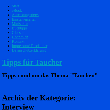
Start
eBook
Ausrüstungstipps
Einsteigerserien
Miniserien
Buchtipps
Glossar
Über mich
Kontakt
Impressum/ Disclaimer
Datenschutzerklärung
Tipps für Taucher
Tipps rund um das Thema "Tauchen"
Archiv der Kategorie:
Interview