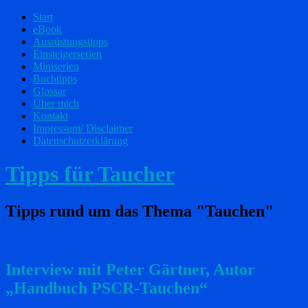
Start
eBook
Ausrüstungstipps
Einsteigerserien
Miniserien
Buchtipps
Glossar
Über mich
Kontakt
Impressum/ Disclaimer
Datenschutzerklärung
Tipps für Taucher
Tipps rund um das Thema "Tauchen"
Interview mit Peter Gärtner, Autor
„Handbuch PSCR-Tauchen“