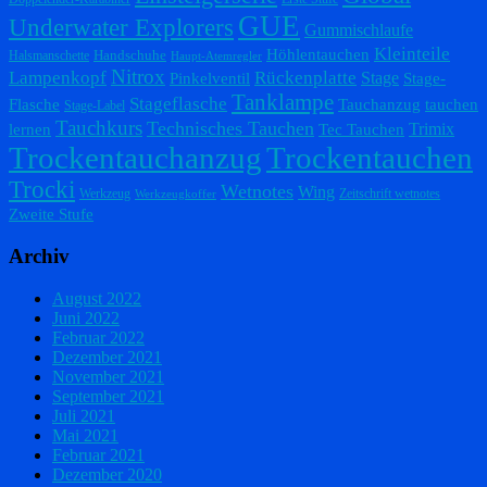
GUE
Underwater Explorers
Gummischlaufe
Kleinteile
Höhlentauchen
Handschuhe
Halsmanschette
Haupt-Atemregler
Nitrox
Lampenkopf
Rückenplatte
Stage
Pinkelventil
Stage-
Tanklampe
Stageflasche
Flasche
Tauchanzug
tauchen
Stage-Label
Tauchkurs
Technisches Tauchen
Trimix
lernen
Tec Tauchen
Trockentauchanzug
Trockentauchen
Trocki
Wetnotes
Wing
Werkzeug
Zeitschrift wetnotes
Werkzeugkoffer
Zweite Stufe
Archiv
August 2022
Juni 2022
Februar 2022
Dezember 2021
November 2021
September 2021
Juli 2021
Mai 2021
Februar 2021
Dezember 2020