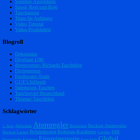
Sonstige Ausrüstung
Spool, Reel und Boje
Tauchanzug
Tipps für Anfänger
Video Tutorial
Video-Produkttest
Blogroll
Dekopause
Divebase U96
diverscorner- Richards Tauchblog
Divinggroup
Freshwater-Team
GUE's InDepth
Sidemount-Tauchen
Tauchrevier Deutschland
Thomas' Tauchblog
Schlagwörter
Atemregler
Backup-Atemregler
Akkutank
Backplate
1. Stufe
Bebänderung
Boltsnap-Karabiner
DIR
Backup-Lampe
Caveline
Einsteigerserie
Global
Doppelender-Karabiner
Erste Stufe