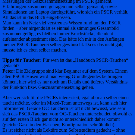
Messungen der Gaszusammensetzung im PSCR gemacht,
Erfahrungen zusammen getragen und selber gemacht, sowie
Simulationen am Laptop durchgeführt, wie sich ein PSCR verhält.
All das ist in das Buch eingeflossen.
Man kann im Netz viel verstreutes Wissen rund um den PSCR
finden – aber nirgends ist es einmal als stimmiges Gesamtbild
zusammengefügt, es bleiben immer Bruchstücke, die nicht
aufeinander abgestimmt sind. Das hätte ich mir in den Anfängen
meiner PSCR-Taucherei selber gewünscht. Da es das nicht gab,
musste ich es eben selber machen.
Tipps für Taucher:
Für wen ist das „Handbuch PSCR-Tauchen“
gedacht?
Peter:
Die Zielgruppe sind klar Beginner auf dem System. Einem
alten PSCR-Hasen wird man wenig Grundlegendes beibringen
können, hier wird es nur noch um Details und tieferes Verständnis
der Funktion bzw. Gaszusammensetzung gehen.
Aber wer sich für die PSCRs interessiert, egal ob man selber einen
taucht möchte, oder im Mixed-Team unterwegs ist, kann sich hier
informieren. Gerade OC-Tauchern ist oft nicht bewusst, wie sehr
sich das PSCR-Tauchen vom OC-Tauchen unterscheidet, obwohl es
auf den ersten Blick gar nicht so unterschiedlich daher kommt
(gleiche Gase in den Flaschen, Konfiguration sehr ähnlich).
Es ist sicher nicht als Lektüre zum Selbststudium gedacht – ohne