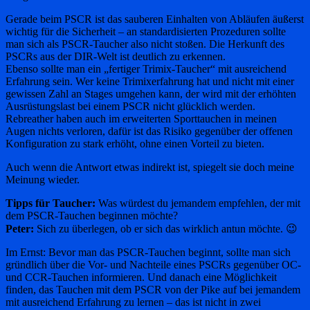
Gerade beim PSCR ist das sauberen Einhalten von Abläufen äußerst
wichtig für die Sicherheit – an standardisierten Prozeduren sollte
man sich als PSCR-Taucher also nicht stoßen. Die Herkunft des
PSCRs aus der DIR-Welt ist deutlich zu erkennen.
Ebenso sollte man ein „fertiger Trimix-Taucher“ mit ausreichend
Erfahrung sein. Wer keine Trimixerfahrung hat und nicht mit einer
gewissen Zahl an Stages umgehen kann, der wird mit der erhöhten
Ausrüstungslast bei einem PSCR nicht glücklich werden.
Rebreather haben auch im erweiterten Sporttauchen in meinen
Augen nichts verloren, dafür ist das Risiko gegenüber der offenen
Konfiguration zu stark erhöht, ohne einen Vorteil zu bieten.
Auch wenn die Antwort etwas indirekt ist, spiegelt sie doch meine
Meinung wieder.
Tipps für Taucher:
Was würdest du jemandem empfehlen, der mit
dem PSCR-Tauchen beginnen möchte?
Peter:
Sich zu überlegen, ob er sich das wirklich antun möchte. 😉
Im Ernst: Bevor man das PSCR-Tauchen beginnt, sollte man sich
gründlich über die Vor- und Nachteile eines PSCRs gegenüber OC-
und CCR-Tauchen informieren. Und danach eine Möglichkeit
finden, das Tauchen mit dem PSCR von der Pike auf bei jemandem
mit ausreichend Erfahrung zu lernen – das ist nicht in zwei