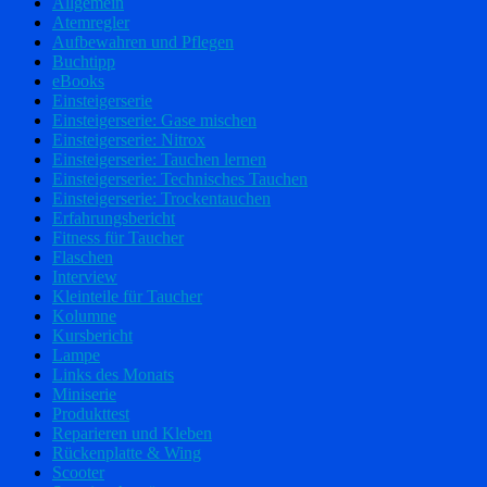
Allgemein
Atemregler
Aufbewahren und Pflegen
Buchtipp
eBooks
Einsteigerserie
Einsteigerserie: Gase mischen
Einsteigerserie: Nitrox
Einsteigerserie: Tauchen lernen
Einsteigerserie: Technisches Tauchen
Einsteigerserie: Trockentauchen
Erfahrungsbericht
Fitness für Taucher
Flaschen
Interview
Kleinteile für Taucher
Kolumne
Kursbericht
Lampe
Links des Monats
Miniserie
Produkttest
Reparieren und Kleben
Rückenplatte & Wing
Scooter