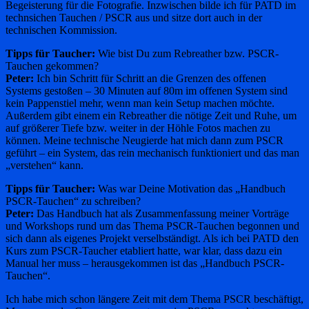
Begeisterung für die Fotografie. Inzwischen bilde ich für PATD im
technsichen Tauchen / PSCR aus und sitze dort auch in der
technischen Kommission.
Tipps für Taucher:
Wie bist Du zum Rebreather bzw. PSCR-
Tauchen gekommen?
Peter:
Ich bin Schritt für Schritt an die Grenzen des offenen
Systems gestoßen – 30 Minuten auf 80m im offenen System sind
kein Pappenstiel mehr, wenn man kein Setup machen möchte.
Außerdem gibt einem ein Rebreather die nötige Zeit und Ruhe, um
auf größerer Tiefe bzw. weiter in der Höhle Fotos machen zu
können. Meine technische Neugierde hat mich dann zum PSCR
geführt – ein System, das rein mechanisch funktioniert und das man
„verstehen“ kann.
Tipps für Taucher:
Was war Deine Motivation das „Handbuch
PSCR-Tauchen“ zu schreiben?
Peter:
Das Handbuch hat als Zusammenfassung meiner Vorträge
und Workshops rund um das Thema PSCR-Tauchen begonnen und
sich dann als eigenes Projekt verselbständigt. Als ich bei PATD den
Kurs zum PSCR-Taucher etabliert hatte, war klar, dass dazu ein
Manual her muss – herausgekommen ist das „Handbuch PSCR-
Tauchen“.
Ich habe mich schon längere Zeit mit dem Thema PSCR beschäftigt,