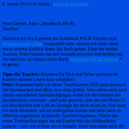
9. Januar 2013
von Stefan
|
Keine Kommentare
Peter Gärtner, Autor „Handbuch PSCR-
Tauchen“
Nachdem ich Euch gestern das Handbuch PSCR-Tauchen (zur
Rezension geht es hier
) vorgestellt habe, möchte ich heute einen
etwas tieferen Einblick hinter das Buch geben. Einer der beiden
Autoren, Peter Gärtner, hat sich freundlicherweise bereiterklärt mir
ein Interview zu seinem neuen Buch
Handbuch PSCR-Tauchen
*
zu geben.
Tipps für Taucher:
Könntest Du Dich und Deine taucherische
Karriere meinen Lesern kurz vorstellen?
Peter:
Begonnen habe ich meine Tauchkarriere 2002 ganz klassisch
mit Sporttauchen und allem, was dazu gehört. Aber schon nach zwei
Jahren und etlichen Sporttauchgängen wollte ich die Grenzen des
Sporttauchens verlassen – und habe gemerkt, dass das mit Mono-15
auf dem Rücken und Luft als Atemgas für mich nichts ist. Also habe
ich mich informiert, wie es weitergehen könnte und habe dann ab
2004 das sogenannte technische Tauchen begonnen. Neben den
ersten Trimixerfahrungen hat mich recht früh das Höhlenfieber
gepackt – nun war es klar, wo es hingeht. Dazu kam dann noch die