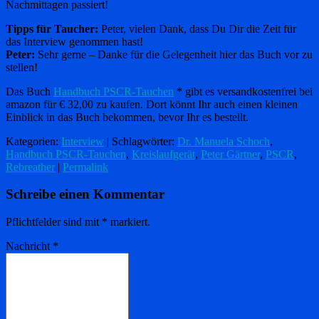
Nachmittagen passiert!
Tipps für Taucher:
Peter, vielen Dank, dass Du Dir die Zeit für
das Interview genommen hast!
Peter:
Sehr gerne – Danke für die Gelegenheit hier das Buch vor zu
stellen!
Das Buch
Handbuch PSCR-Tauchen
* gibt es versandkostenfrei bei
amazon für € 32,00 zu kaufen. Dort könnt Ihr auch einen kleinen
Einblick in das Buch bekommen, bevor Ihr es bestellt.
Kategorien:
Interview
| Schlagwörter:
Dr. Manuela Schoch
,
Handbuch PSCR-Tauchen
,
Kreislaufgerät
,
Peter Gärtner
,
PSCR
,
Rebreather
|
Permalink
Schreibe einen Kommentar
Pflichtfelder sind mit
*
markiert.
Nachricht
*