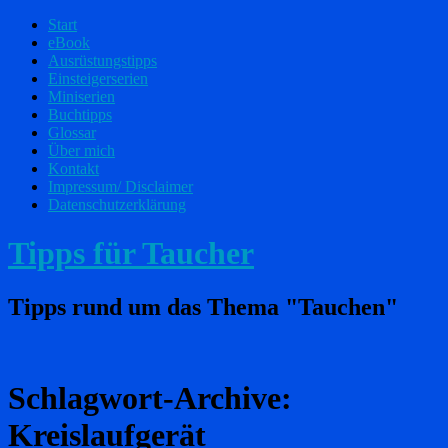
Start
eBook
Ausrüstungstipps
Einsteigerserien
Miniserien
Buchtipps
Glossar
Über mich
Kontakt
Impressum/ Disclaimer
Datenschutzerklärung
Tipps für Taucher
Tipps rund um das Thema "Tauchen"
Schlagwort-Archive:
Kreislaufgerät