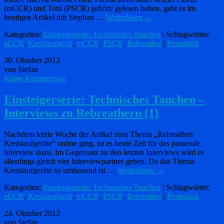
(mCCR) und Totti (PSCR) gehört/ gelesen haben, geht es im
heutigen Artikel mit Stephan …
Weiterlesen
→
Kategorien:
Einsteigerserie: Technisches Tauchen
| Schlagwörter:
eCCR
,
Kreislaufgerät
,
mCCR
,
PSCR
,
Rebreather
|
Permalink
30. Oktober 2012
von Stefan
Keine Kommentare
Einsteigerserie: Technisches Tauchen –
Interviews zu Rebreathern (1)
Nachdem letzte Woche der Artikel zum Thema „Rebreather/
Kreislaufgeräte“ online ging, ist es heute Zeit für das passende
Interview dazu. Im Gegensatz zu den letzten Interviews wird es
allerdings gleich vier Interviewpartner geben. Da das Thema
Kreislaufgeräte so umfassend ist …
Weiterlesen
→
Kategorien:
Einsteigerserie: Technisches Tauchen
| Schlagwörter:
eCCR
,
Kreislaufgerät
,
mCCR
,
PSCR
,
Rebreather
|
Permalink
24. Oktober 2012
von Stefan