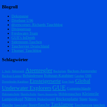
Blogroll
Dekopause
Divebase U96
diverscorner- Richards Tauchblog
Divinggroup
Freshwater-Team
GUE's InDepth
Sidemount-Tauchen
Tauchrevier Deutschland
Thomas' Tauchblog
Schlagwörter
Atemregler
Backup-Atemregler
Akkutank
Backplate
1. Stufe
Bebänderung
Boltsnap-Karabiner
DIR
Backup-Lampe
Caveline
Einsteigerserie
Global
Doppelender-Karabiner
Erste Stufe
GUE
Underwater Explorers
Gummischlaufe
Kleinteile
Höhlentauchen
Handschuhe
Halsmanschette
Haupt-Atemregler
Nitrox
Lampenkopf
Rückenplatte
Stage
Pinkelventil
Stage-
Tanklampe
Stageflasche
Flasche
Tauchanzug
tauchen
Stage-Label