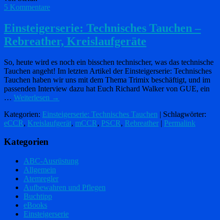
5 Kommentare
Einsteigerserie: Technisches Tauchen –
Rebreather, Kreislaufgeräte
So, heute wird es noch ein bisschen technischer, was das technische
Tauchen angeht! Im letzten Artikel der Einsteigerserie: Technisches
Tauchen haben wir uns mit dem Thema Trimix beschäftigt, und im
passenden Interview dazu hat Euch Richard Walker von GUE, ein
…
Weiterlesen
→
Kategorien:
Einsteigerserie: Technisches Tauchen
| Schlagwörter:
eCCR
,
Kreislaufgerät
,
mCCR
,
PSCR
,
Rebreather
|
Permalink
Kategorien
ABC-Ausrüstung
Allgemein
Atemregler
Aufbewahren und Pflegen
Buchtipp
eBooks
Einsteigerserie