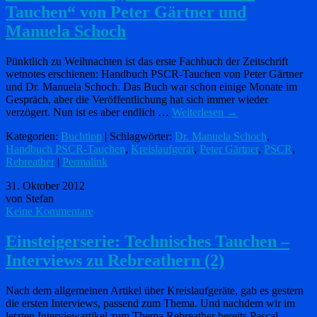
Tauchen“ von Peter Gärtner und
Manuela Schoch
Pünktlich zu Weihnachten ist das erste Fachbuch der Zeitschrift
wetnotes erschienen: Handbuch PSCR-Tauchen von Peter Gärtner
und Dr. Manuela Schoch. Das Buch war schon einige Monate im
Gespräch, aber die Veröffentlichung hat sich immer wieder
verzögert. Nun ist es aber endlich …
Weiterlesen
→
Kategorien:
Buchtipp
| Schlagwörter:
Dr. Manuela Schoch
,
Handbuch PSCR-Tauchen
,
Kreislaufgerät
,
Peter Gärtner
,
PSCR
,
Rebreather
|
Permalink
31. Oktober 2012
von Stefan
Keine Kommentare
Einsteigerserie: Technisches Tauchen –
Interviews zu Rebreathern (2)
Nach dem allgemeinen Artikel über Kreislaufgeräte, gab es gestern
die ersten Interviews, passend zum Thema. Und nachdem wir im
letzten Interviewartikel zum Thema Rebreather bereits Pascal