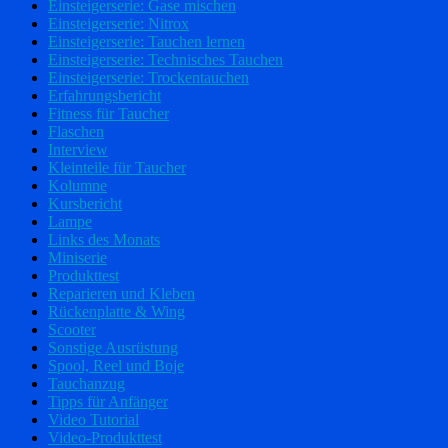
Einsteigerserie: Gase mischen
Einsteigerserie: Nitrox
Einsteigerserie: Tauchen lernen
Einsteigerserie: Technisches Tauchen
Einsteigerserie: Trockentauchen
Erfahrungsbericht
Fitness für Taucher
Flaschen
Interview
Kleinteile für Taucher
Kolumne
Kursbericht
Lampe
Links des Monats
Miniserie
Produkttest
Reparieren und Kleben
Rückenplatte & Wing
Scooter
Sonstige Ausrüstung
Spool, Reel und Boje
Tauchanzug
Tipps für Anfänger
Video Tutorial
Video-Produkttest