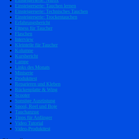
Einsteigerserie: Nitrox
Einsteigerserie: Tauchen lernen
Einsteigerserie: Technisches Tauchen
Einsteigerserie: Trockentauchen
Erfahrungsbericht
Fitness für Taucher
Flaschen
Interview
Kleinteile für Taucher
Kolumne
Kursbericht
Lampe
Links des Monats
Miniserie
Produkttest
Reparieren und Kleben
Rückenplatte & Wing
Scooter
Sonstige Ausrüstung
Spool, Reel und Boje
Tauchanzug
Tipps für Anfänger
Video Tutorial
Video-Produkttest