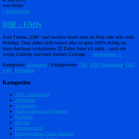
von Stefan
1 Kommentar
DIR – FAQs
Zum Thema „DIR“ und tauchen findet man im Netz sehr sehr viele
Beiträge. Dass dabei nicht immer alles so ganz 100% richtig ist,
kann durchaus vorkommen 😉 Daher habe ich mich – nach ein
wenig Grübeln und einer kleinen Umfrage …
Weiterlesen
→
Kategorien:
Allgemein
| Schlagwörter:
DIR
,
DIR-Philosophie
,
DIR-
sytle
|
Permalink
Kategorien
ABC-Ausrüstung
Allgemein
Atemregler
Aufbewahren und Pflegen
Buchtipp
eBooks
Einsteigerserie
Einsteigerserie: Gase mischen