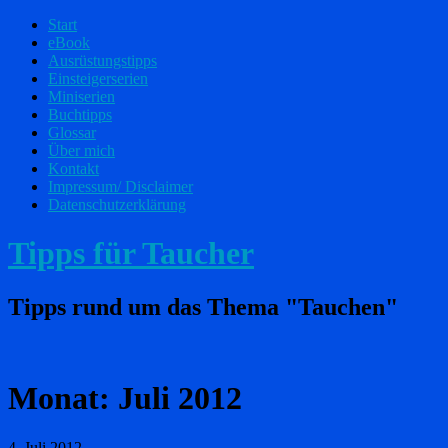
Start
eBook
Ausrüstungstipps
Einsteigerserien
Miniserien
Buchtipps
Glossar
Über mich
Kontakt
Impressum/ Disclaimer
Datenschutzerklärung
Tipps für Taucher
Tipps rund um das Thema "Tauchen"
Monat:
Juli 2012
4. Juli 2012