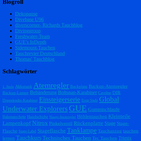
Blogroll
Dekopause
Divebase U96
diverscorner- Richards Tauchblog
Divinggroup
Freshwater-Team
GUE's InDepth
Sidemount-Tauchen
Tauchrevier Deutschland
Thomas' Tauchblog
Schlagwörter
Atemregler
Backup-Atemregler
Akkutank
Backplate
1. Stufe
Bebänderung
Boltsnap-Karabiner
DIR
Backup-Lampe
Caveline
Einsteigerserie
Global
Doppelender-Karabiner
Erste Stufe
GUE
Underwater Explorers
Gummischlaufe
Kleinteile
Höhlentauchen
Handschuhe
Halsmanschette
Haupt-Atemregler
Nitrox
Lampenkopf
Rückenplatte
Stage
Pinkelventil
Stage-
Tanklampe
Stageflasche
Flasche
Tauchanzug
tauchen
Stage-Label
Tauchkurs
Technisches Tauchen
Trimix
lernen
Tec Tauchen