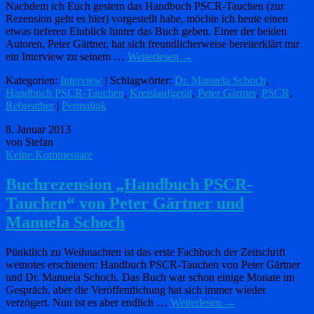
Nachdem ich Euch gestern das Handbuch PSCR-Tauchen (zur
Rezension geht es hier) vorgestellt habe, möchte ich heute einen
etwas tieferen Einblick hinter das Buch geben. Einer der beiden
Autoren, Peter Gärtner, hat sich freundlicherweise bereiterklärt mir
ein Interview zu seinem …
Weiterlesen
→
Kategorien:
Interview
| Schlagwörter:
Dr. Manuela Schoch
,
Handbuch PSCR-Tauchen
,
Kreislaufgerät
,
Peter Gärtner
,
PSCR
,
Rebreather
|
Permalink
8. Januar 2013
von Stefan
Keine Kommentare
Buchrezension „Handbuch PSCR-
Tauchen“ von Peter Gärtner und
Manuela Schoch
Pünktlich zu Weihnachten ist das erste Fachbuch der Zeitschrift
wetnotes erschienen: Handbuch PSCR-Tauchen von Peter Gärtner
und Dr. Manuela Schoch. Das Buch war schon einige Monate im
Gespräch, aber die Veröffentlichung hat sich immer wieder
verzögert. Nun ist es aber endlich …
Weiterlesen
→