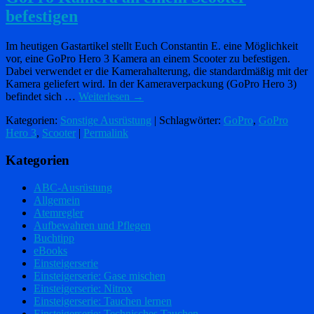
befestigen
Im heutigen Gastartikel stellt Euch Constantin E. eine Möglichkeit
vor, eine GoPro Hero 3 Kamera an einem Scooter zu befestigen.
Dabei verwendet er die Kamerahalterung, die standardmäßig mit der
Kamera geliefert wird. In der Kameraverpackung (GoPro Hero 3)
befindet sich …
Weiterlesen
→
Kategorien:
Sonstige Ausrüstung
| Schlagwörter:
GoPro
,
GoPro
Hero 3
,
Scooter
|
Permalink
Kategorien
ABC-Ausrüstung
Allgemein
Atemregler
Aufbewahren und Pflegen
Buchtipp
eBooks
Einsteigerserie
Einsteigerserie: Gase mischen
Einsteigerserie: Nitrox
Einsteigerserie: Tauchen lernen
Einsteigerserie: Technisches Tauchen