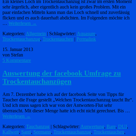
Ein kleines Loch im Trockentauchanzug ist zwar im ersten Moment
sehr ärgerlich, aber eigentlich auch kein großes Problem. Mit ein
paar einfachen Mitteln kann man das Loch schnell und zuverlässig
flicken und es auch dauerhaft abdichten. Im Folgenden möchte ich
…
Weiterlesen
→
Kategorien:
Allgemein
| Schlagwörter:
Aquasure
,
Trockentauchanzug
,
Trockentauchen
|
Permalink
15. Januar 2013
von Stefan
5 Kommentare
Auswertung der facebook Umfrage zu
Trockentauchanzügen
Am 7. Dezember habe ich auf der facebook Seite von Tipps für
Taucher die Frage gestellt „Welchen Trockentauchanzug taucht Ihr“.
Und ich muss sagen ich war von der Antworten-Flut sehr
überrascht. Mit dieser Menge hatte ich echt nicht gerechnet. Bis …
Weiterlesen
→
Kategorien:
Tauchanzug
| Schlagwörter:
Auswertung
,
Bare
,
DUI
,
Kallweit
,
Santi
,
Seemann
,
Trockentauchanzug
,
Trockentauchen
,