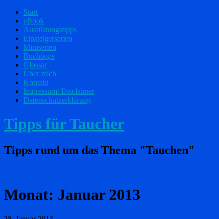
Start
eBook
Ausrüstungstipps
Einsteigerserien
Miniserien
Buchtipps
Glossar
Über mich
Kontakt
Impressum/ Disclaimer
Datenschutzerklärung
Tipps für Taucher
Tipps rund um das Thema "Tauchen"
Monat:
Januar 2013
28. Januar 2013