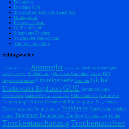
Dekopause
Divebase U96
diverscorner- Richards Tauchblog
Divinggroup
Freshwater-Team
GUE's InDepth
Sidemount-Tauchen
Tauchrevier Deutschland
Thomas' Tauchblog
Schlagwörter
Atemregler
Backup-Atemregler
Akkutank
Backplate
1. Stufe
Bebänderung
Boltsnap-Karabiner
DIR
Backup-Lampe
Caveline
Einsteigerserie
Global
Doppelender-Karabiner
Erste Stufe
GUE
Underwater Explorers
Gummischlaufe
Kleinteile
Höhlentauchen
Handschuhe
Halsmanschette
Haupt-Atemregler
Nitrox
Lampenkopf
Rückenplatte
Stage
Pinkelventil
Stage-
Tanklampe
Stageflasche
Flasche
Tauchanzug
tauchen
Stage-Label
Tauchkurs
Technisches Tauchen
Trimix
lernen
Tec Tauchen
Trockentauchanzug
Trockentauchen