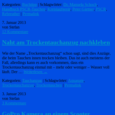
Kategorien:
Buchtipp
| Schlagwörter:
Dr. Manuela Schoch
,
Handbuch PSCR-Tauchen
,
Kreislaufgerät
,
Peter Gärtner
,
PSCR
,
Rebreather
|
Permalink
7. Januar 2013
von Stefan
12 Kommentare
Naht am Trockentauchanzug nachkleben
Wie der Name „Trockentauchanzug“ schon sagt, sind dies Anzüge,
die beim Tauchen innen trocken bleiben. Das ist auch meistens der
Fall, allerdings kann es auch vorkommen, dass ein
Trockentauchanzug einmal mit – mehr oder weniger – Wasser voll
läuft. Der …
Weiterlesen
→
Kategorien:
Tauchanzug
| Schlagwörter:
Aquasure
,
Trockentauchanzug
,
Trockentauchen
|
Permalink
3. Januar 2013
von Stefan
3 Kommentare
GoPro Kamera an einem Scooter