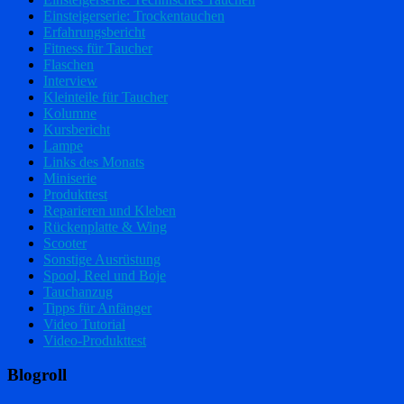
Einsteigerserie: Trockentauchen
Erfahrungsbericht
Fitness für Taucher
Flaschen
Interview
Kleinteile für Taucher
Kolumne
Kursbericht
Lampe
Links des Monats
Miniserie
Produkttest
Reparieren und Kleben
Rückenplatte & Wing
Scooter
Sonstige Ausrüstung
Spool, Reel und Boje
Tauchanzug
Tipps für Anfänger
Video Tutorial
Video-Produkttest
Blogroll