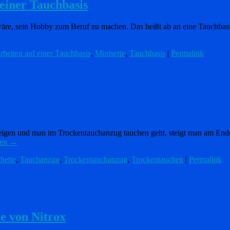
einer Tauchbasis
s wäre, sein Hobby zum Beruf zu machen. Das heißt ab an eine Tauchba
rbeiten auf einer Tauchbasis
,
Miniserie
,
Tauchbasis
|
Permalink
eigen und man im Trockentauchanzug tauchen geht, steigt man am Ende
sen
→
hette
,
Tauchanzug
,
Trockentauchanzug
,
Trockentauchen
|
Permalink
le von Nitrox