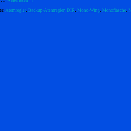
ie …
Weiterlesen
→
er:
Atemregler
,
Backup-Atemregler
,
DIR
,
Mono-Wing
,
Monoflasche
,
M