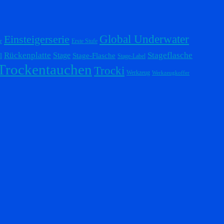
Einsteigerserie
Global Underwater
r
Erste Stufe
Stageflasche
Rückenplatte
Stage
l
Stage-Flasche
Stage-Label
Trockentauchen
Trocki
Werkzeug
Werkzeugkoffer