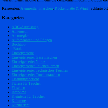
Wasser. Daher möchte ich heute die Gelegenheit nutzen und Euch d
Kategorien:
Atemregler
,
Flaschen
,
Rückenplatte & Wing
| Schlagwört
Kategorien
ABC-Ausrüstung
Allgemein
Atemregler
Aufbewahren und Pflegen
Buchtipp
eBooks
Einsteigerserie
Einsteigerserie: Gase mischen
Einsteigerserie: Nitrox
Einsteigerserie: Tauchen lernen
Einsteigerserie: Technisches Tauchen
Einsteigerserie: Trockentauchen
Erfahrungsbericht
Fitness für Taucher
Flaschen
Interview
Kleinteile für Taucher
Kolumne
Kursbericht