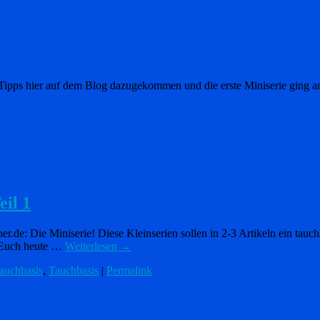
 Tipps hier auf dem Blog dazugekommen und die erste Miniserie ging an
eil 1
cher.de: Die Miniserie! Diese Kleinserien sollen in 2-3 Artikeln ein ta
d Euch heute …
Weiterlesen
→
Tauchbasis
,
Tauchbasis
|
Permalink