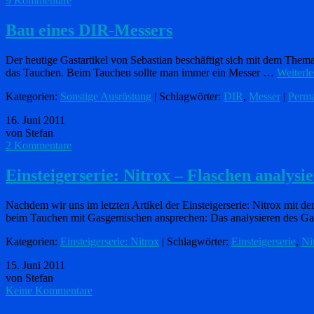
9 Kommentare
Bau eines DIR-Messers
Der heutige Gastartikel von Sebastian beschäftigt sich mit dem The
das Tauchen. Beim Tauchen sollte man immer ein Messer …
Weiterl
Kategorien:
Sonstige Ausrüstung
| Schlagwörter:
DIR
,
Messer
|
Perma
16. Juni 2011
von Stefan
2 Kommentare
Einsteigerserie: Nitrox – Flaschen analys
Nachdem wir uns im letzten Artikel der Einsteigerserie: Nitrox mit 
beim Tauchen mit Gasgemischen ansprechen: Das analysieren des G
Kategorien:
Einsteigerserie: Nitrox
| Schlagwörter:
Einsteigerserie
,
Ni
15. Juni 2011
von Stefan
Keine Kommentare