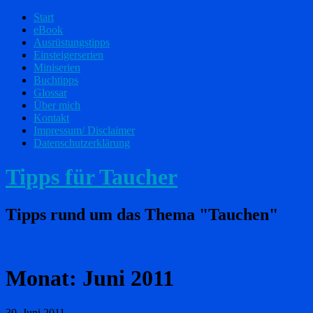
Start
eBook
Ausrüstungstipps
Einsteigerserien
Miniserien
Buchtipps
Glossar
Über mich
Kontakt
Impressum/ Disclaimer
Datenschutzerklärung
Tipps für Taucher
Tipps rund um das Thema "Tauchen"
Monat:
Juni 2011
30. Juni 2011