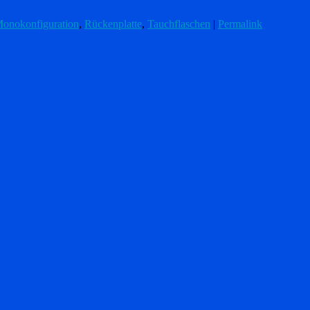
onokonfiguration
,
Rückenplatte
,
Tauchflaschen
|
Permalink