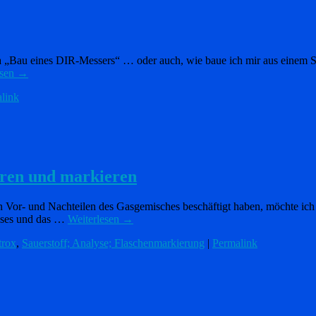
ma „Bau eines DIR-Messers“ … oder auch, wie baue ich mir aus einem 
esen
→
link
ieren und markieren
den Vor- und Nachteilen des Gasgemisches beschäftigt haben, möchte i
ases und das …
Weiterlesen
→
trox
,
Sauerstoff; Analyse; Flaschenmarkierung
|
Permalink