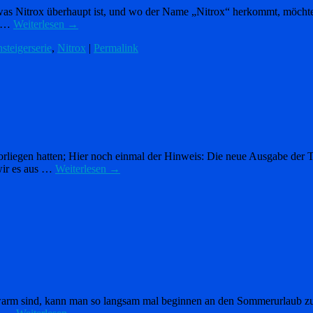
 was Nitrox überhaupt ist, und wo der Name „Nitrox“ herkommt, möchte
d …
Weiterlesen
→
nsteigerserie
,
Nitrox
|
Permalink
gen hatten; Hier noch einmal der Hinweis: Die neue Ausgabe der Tauch
 wir es aus …
Weiterlesen
→
 warm sind, kann man so langsam mal beginnen an den Sommerurlaub z