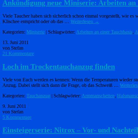
Ankündigung neue Miniserie: Arbeiten an 
Viele Taucher haben sich sicherlich schon einmal vorgestellt, wie e
Klischee entspricht oder ob das …
Weiterlesen
→
Kategorien:
Miniserie
| Schlagwörter:
Arbeiten an einer Tauchbasis
,
A
13. Juni 2011
von Stefan
21 Kommentare
Loch im Trockentauchanzug finden
Viele von Euch werden es kennen: Wenn die Temperaturen wieder st
Anzug. Dabei stellt sich dann die Frage, ob das Schweiß …
Weiterle
Kategorien:
Tauchanzug
| Schlagwörter:
Armmanschetten
,
Halsmansc
9. Juni 2011
von Stefan
5 Kommentare
Einsteigerserie: Nitrox – Vor- und Nachtei