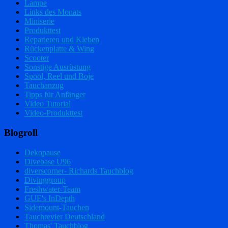
Lampe
Links des Monats
Miniserie
Produkttest
Reparieren und Kleben
Rückenplatte & Wing
Scooter
Sonstige Ausrüstung
Spool, Reel und Boje
Tauchanzug
Tipps für Anfänger
Video Tutorial
Video-Produkttest
Blogroll
Dekopause
Divebase U96
diverscorner- Richards Tauchblog
Divinggroup
Freshwater-Team
GUE's InDepth
Sidemount-Tauchen
Tauchrevier Deutschland
Thomas' Tauchblog