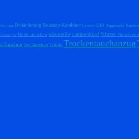
Bebänderung
Boltsnap-Karabiner
DIR
p-Lampe
Caveline
Doppelender-Karabine
Nitrox
Lampenkopf
Kleinteile
Höhlentauchen
Pinkelventi
-Atemregler
Trockentauchanzug
s Tauchen
Trimix
Tec Tauchen