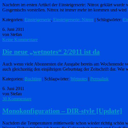
Nachdem im ersten Artikel der Einsteigerserie: Nitrox geklärt wurde
Gasgemischs vorstellen. Nitrox ist immer mehr im kommen und wir
Kategorien:
Einsteigerserie
,
Einsteigerserie: Nitrox
| Schlagwörter:
Ei
6. Juni 2011
von Stefan
Keine Kommentare
Die neue „wetnotes“ 2/2011 ist da
Auch wenn viele Abonnenten die Ausgabe bereits am Wochenende vorlie
auch gleichzeitig den einjährigen Geburtstag der Zeitschrift dar. Wie
Kategorien:
Buchtipp
| Schlagwörter:
Wetnotes
|
Permalink
6. Juni 2011
von Stefan
30 Kommentare
Monokonfiguration – DIR-style [Update]
Nachdem die Temperaturen mittlerweile schon wieder richtig schön