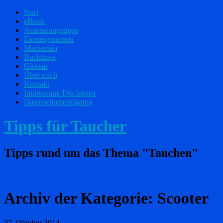
Start
eBook
Ausrüstungstipps
Einsteigerserien
Miniserien
Buchtipps
Glossar
Über mich
Kontakt
Impressum/ Disclaimer
Datenschutzerklärung
Tipps für Taucher
Tipps rund um das Thema "Tauchen"
Archiv der Kategorie:
Scooter
27. Oktober 2014