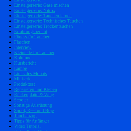
Einsteigerserie: Gase mischen
Einsteigerserie: Nitrox
Einsteigerserie: Tauchen lernen
Einsteigerserie: Technisches Tauchen
Einsteigerserie: Trockentauchen
Erfahrungsbericht
Fitness für Taucher
Flaschen
Interview
Kleinteile für Taucher
Kolumne
Kursbericht
Lampe
Links des Monats
Miniserie
Produkttest
Reparieren und Kleben
Rückenplatte & Wing
Scooter
Sonstige Ausrüstung
Spool, Reel und Boje
Tauchanzug
Tipps für Anfänger
Video Tutorial