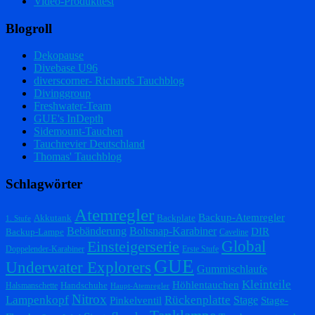
Video-Produkttest
Blogroll
Dekopause
Divebase U96
diverscorner- Richards Tauchblog
Divinggroup
Freshwater-Team
GUE's InDepth
Sidemount-Tauchen
Tauchrevier Deutschland
Thomas' Tauchblog
Schlagwörter
Atemregler
Backup-Atemregler
Akkutank
Backplate
1. Stufe
Bebänderung
Boltsnap-Karabiner
DIR
Backup-Lampe
Caveline
Einsteigerserie
Global
Doppelender-Karabiner
Erste Stufe
GUE
Underwater Explorers
Gummischlaufe
Kleinteile
Höhlentauchen
Handschuhe
Halsmanschette
Haupt-Atemregler
Nitrox
Lampenkopf
Rückenplatte
Stage
Pinkelventil
Stage-