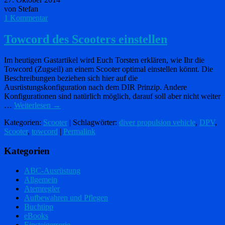
von Stefan
1 Kommentar
Towcord des Scooters einstellen
Im heutigen Gastartikel wird Euch Torsten erklären, wie Ihr die
Towcord (Zugseil) an einem Scooter optimal einstellen könnt. Die
Beschreibungen beziehen sich hier auf die
Ausrüstungskonfiguration nach dem DIR Prinzip. Andere
Konfigurationen sind natürlich möglich, darauf soll aber nicht weiter
…
Weiterlesen
→
Kategorien:
Scooter
| Schlagwörter:
diver propulsion vehicle
,
DPV
,
Scooter
,
towcord
|
Permalink
Kategorien
ABC-Ausrüstung
Allgemein
Atemregler
Aufbewahren und Pflegen
Buchtipp
eBooks
Einsteigerserie