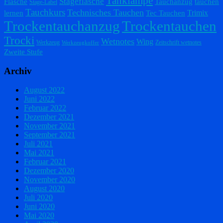
Tanklampe
Stageflasche
Flasche
Tauchanzug
tauchen
Stage-Label
Tauchkurs
Technisches Tauchen
Trimix
lernen
Tec Tauchen
Trockentauchanzug
Trockentauchen
Trocki
Wetnotes
Wing
Werkzeug
Zeitschrift wetnotes
Werkzeugkoffer
Zweite Stufe
Archiv
August 2022
Juni 2022
Februar 2022
Dezember 2021
November 2021
September 2021
Juli 2021
Mai 2021
Februar 2021
Dezember 2020
November 2020
August 2020
Juli 2020
Juni 2020
Mai 2020