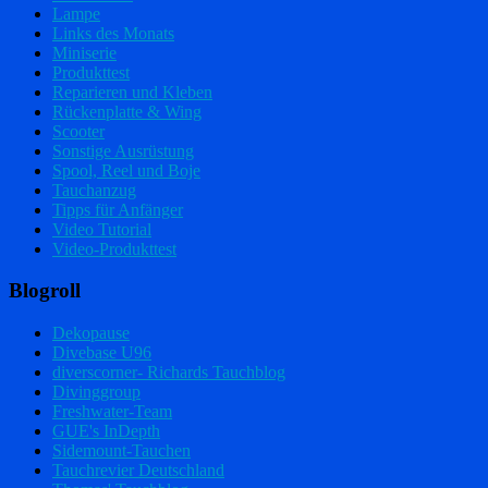
Lampe
Links des Monats
Miniserie
Produkttest
Reparieren und Kleben
Rückenplatte & Wing
Scooter
Sonstige Ausrüstung
Spool, Reel und Boje
Tauchanzug
Tipps für Anfänger
Video Tutorial
Video-Produkttest
Blogroll
Dekopause
Divebase U96
diverscorner- Richards Tauchblog
Divinggroup
Freshwater-Team
GUE's InDepth
Sidemount-Tauchen
Tauchrevier Deutschland