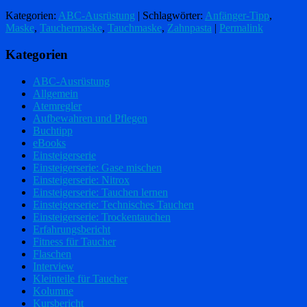
Kategorien:
ABC-Ausrüstung
| Schlagwörter:
Anfänger-Tipp
,
Maske
,
Tauchermaske
,
Tauchmaske
,
Zahnpasta
|
Permalink
Kategorien
ABC-Ausrüstung
Allgemein
Atemregler
Aufbewahren und Pflegen
Buchtipp
eBooks
Einsteigerserie
Einsteigerserie: Gase mischen
Einsteigerserie: Nitrox
Einsteigerserie: Tauchen lernen
Einsteigerserie: Technisches Tauchen
Einsteigerserie: Trockentauchen
Erfahrungsbericht
Fitness für Taucher
Flaschen
Interview
Kleinteile für Taucher
Kolumne
Kursbericht