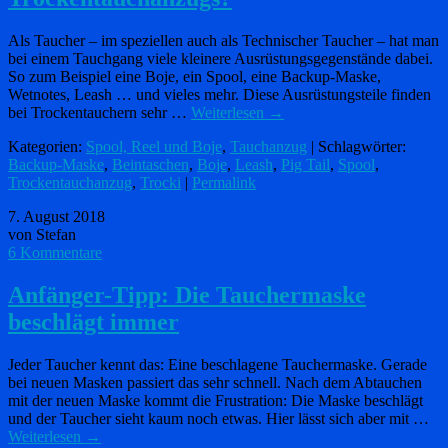
Als Taucher – im speziellen auch als Technischer Taucher – hat man
bei einem Tauchgang viele kleinere Ausrüstungsgegenstände dabei.
So zum Beispiel eine Boje, ein Spool, eine Backup-Maske,
Wetnotes, Leash … und vieles mehr. Diese Ausrüstungsteile finden
bei Trockentauchern sehr …
Weiterlesen
→
Kategorien:
Spool, Reel und Boje
,
Tauchanzug
| Schlagwörter:
Backup-Maske
,
Beintaschen
,
Boje
,
Leash
,
Pig Tail
,
Spool
,
Trockentauchanzug
,
Trocki
|
Permalink
7. August 2018
von Stefan
6 Kommentare
Anfänger-Tipp: Die Tauchermaske
beschlägt immer
Jeder Taucher kennt das: Eine beschlagene Tauchermaske. Gerade
bei neuen Masken passiert das sehr schnell. Nach dem Abtauchen
mit der neuen Maske kommt die Frustration: Die Maske beschlägt
und der Taucher sieht kaum noch etwas. Hier lässt sich aber mit …
Weiterlesen
→