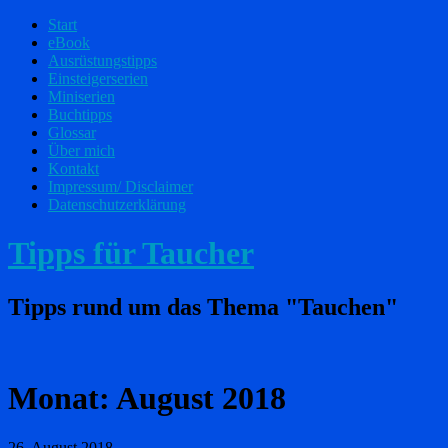
Start
eBook
Ausrüstungstipps
Einsteigerserien
Miniserien
Buchtipps
Glossar
Über mich
Kontakt
Impressum/ Disclaimer
Datenschutzerklärung
Tipps für Taucher
Tipps rund um das Thema "Tauchen"
Monat:
August 2018
26. August 2018