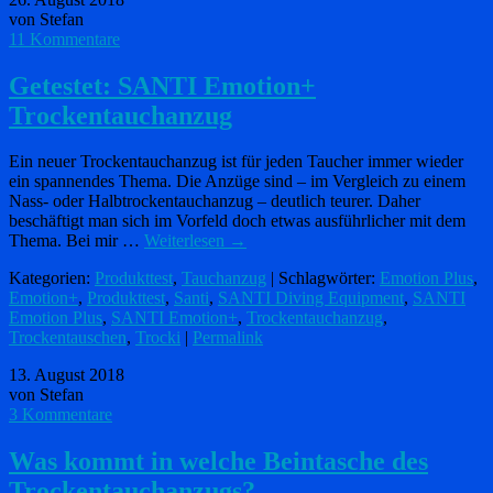
von Stefan
11 Kommentare
Getestet: SANTI Emotion+
Trockentauchanzug
Ein neuer Trockentauchanzug ist für jeden Taucher immer wieder
ein spannendes Thema. Die Anzüge sind – im Vergleich zu einem
Nass- oder Halbtrockentauchanzug – deutlich teurer. Daher
beschäftigt man sich im Vorfeld doch etwas ausführlicher mit dem
Thema. Bei mir …
Weiterlesen
→
Kategorien:
Produkttest
,
Tauchanzug
| Schlagwörter:
Emotion Plus
,
Emotion+
,
Produkttest
,
Santi
,
SANTI Diving Equipment
,
SANTI
Emotion Plus
,
SANTI Emotion+
,
Trockentauchanzug
,
Trockentauschen
,
Trocki
|
Permalink
13. August 2018
von Stefan
3 Kommentare
Was kommt in welche Beintasche des
Trockentauchanzugs?