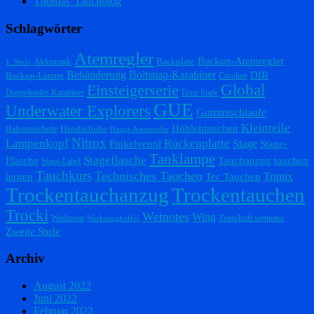
Thomas' Tauchblog
Schlagwörter
Atemregler
Backup-Atemregler
Akkutank
Backplate
1. Stufe
Bebänderung
Boltsnap-Karabiner
DIR
Backup-Lampe
Caveline
Einsteigerserie
Global
Doppelender-Karabiner
Erste Stufe
GUE
Underwater Explorers
Gummischlaufe
Kleinteile
Höhlentauchen
Handschuhe
Halsmanschette
Haupt-Atemregler
Nitrox
Lampenkopf
Rückenplatte
Stage
Pinkelventil
Stage-
Tanklampe
Stageflasche
Flasche
Tauchanzug
tauchen
Stage-Label
Tauchkurs
Technisches Tauchen
Trimix
lernen
Tec Tauchen
Trockentauchanzug
Trockentauchen
Trocki
Wetnotes
Wing
Werkzeug
Zeitschrift wetnotes
Werkzeugkoffer
Zweite Stufe
Archiv
August 2022
Juni 2022
Februar 2022