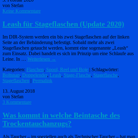
von Stefan
Keine Kommentare
Leash für Stageflaschen (Update 2020)
Im DIR-System werden ein bis zwei Stageflaschen auf der linken
Seite an der Bebänderung befestigt. Sobald mehr als zwei
Stageflaschen getaucht werden, kommt eine sogenannte „Leash“
zum Einsatz. Dabei handelt es sich im Prinzip um eine Schlaufe aus
Leine. In …
Weiterlesen
→
Kategorien:
Flaschen
,
Spool, Reel und Boje
| Schlagwörter:
Boltsnap
,
Doppelender
,
Leash
,
Stage-Flasche
,
Stageflasche
,
Stageflaschen
|
Permalink
13. August 2018
von Stefan
3 Kommentare
Was kommt in welche Beintasche des
Trockentauchanzugs?
Als Taucher – im speziellen auch als Technischer Taucher – hat man