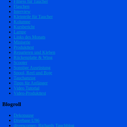
Fitness für Taucher
Flaschen
Interview
Kleinteile für Taucher
Kolumne
Kursbericht
Lampe
Links des Monats
Miniserie
Produkttest
Reparieren und Kleben
Rückenplatte & Wing
Scooter
Sonstige Ausrüstung
Spool, Reel und Boje
Tauchanzug
Tipps für Anfänger
Video Tutorial
Video-Produkttest
Blogroll
Dekopause
Divebase U96
diverscorner- Richards Tauchblog