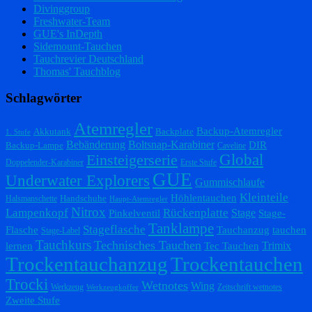
Divinggroup
Freshwater-Team
GUE's InDepth
Sidemount-Tauchen
Tauchrevier Deutschland
Thomas' Tauchblog
Schlagwörter
Atemregler
Backup-Atemregler
Akkutank
Backplate
1. Stufe
Bebänderung
Boltsnap-Karabiner
DIR
Backup-Lampe
Caveline
Einsteigerserie
Global
Doppelender-Karabiner
Erste Stufe
GUE
Underwater Explorers
Gummischlaufe
Kleinteile
Höhlentauchen
Handschuhe
Halsmanschette
Haupt-Atemregler
Nitrox
Lampenkopf
Rückenplatte
Stage
Pinkelventil
Stage-
Tanklampe
Stageflasche
Flasche
Tauchanzug
tauchen
Stage-Label
Tauchkurs
Technisches Tauchen
Trimix
lernen
Tec Tauchen
Trockentauchanzug
Trockentauchen
Trocki
Wetnotes
Wing
Werkzeug
Zeitschrift wetnotes
Werkzeugkoffer
Zweite Stufe