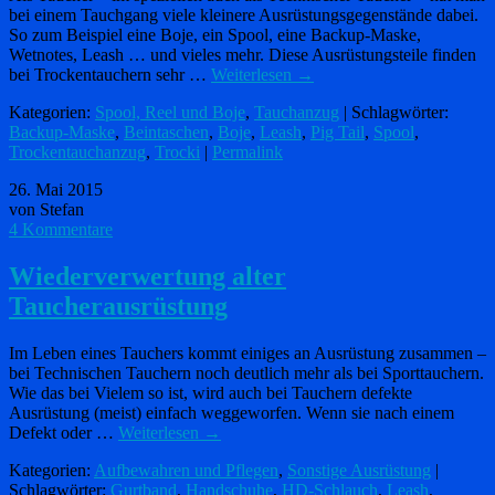
bei einem Tauchgang viele kleinere Ausrüstungsgegenstände dabei.
So zum Beispiel eine Boje, ein Spool, eine Backup-Maske,
Wetnotes, Leash … und vieles mehr. Diese Ausrüstungsteile finden
bei Trockentauchern sehr …
Weiterlesen
→
Kategorien:
Spool, Reel und Boje
,
Tauchanzug
| Schlagwörter:
Backup-Maske
,
Beintaschen
,
Boje
,
Leash
,
Pig Tail
,
Spool
,
Trockentauchanzug
,
Trocki
|
Permalink
26. Mai 2015
von Stefan
4 Kommentare
Wiederverwertung alter
Taucherausrüstung
Im Leben eines Tauchers kommt einiges an Ausrüstung zusammen –
bei Technischen Tauchern noch deutlich mehr als bei Sporttauchern.
Wie das bei Vielem so ist, wird auch bei Tauchern defekte
Ausrüstung (meist) einfach weggeworfen. Wenn sie nach einem
Defekt oder …
Weiterlesen
→
Kategorien:
Aufbewahren und Pflegen
,
Sonstige Ausrüstung
|
Schlagwörter:
Gurtband
,
Handschuhe
,
HD-Schlauch
,
Leash
,