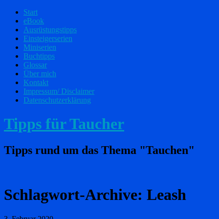
Start
eBook
Ausrüstungstipps
Einsteigerserien
Miniserien
Buchtipps
Glossar
Über mich
Kontakt
Impressum/ Disclaimer
Datenschutzerklärung
Tipps für Taucher
Tipps rund um das Thema "Tauchen"
Schlagwort-Archive:
Leash
3. Februar 2020