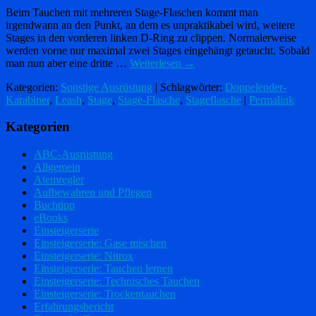
Beim Tauchen mit mehreren Stage-Flaschen kommt man
irgendwann an den Punkt, an dem es unpraktikabel wird, weitere
Stages in den vorderen linken D-Ring zu clippen. Normalerweise
werden vorne nur maximal zwei Stages eingehängt getaucht. Sobald
man nun aber eine dritte …
Weiterlesen
→
Kategorien:
Sonstige Ausrüstung
| Schlagwörter:
Doppelender-
Karabiner
,
Leash
,
Stage
,
Stage-Flasche
,
Stageflasche
|
Permalink
Kategorien
ABC-Ausrüstung
Allgemein
Atemregler
Aufbewahren und Pflegen
Buchtipp
eBooks
Einsteigerserie
Einsteigerserie: Gase mischen
Einsteigerserie: Nitrox
Einsteigerserie: Tauchen lernen
Einsteigerserie: Technisches Tauchen
Einsteigerserie: Trockentauchen
Erfahrungsbericht