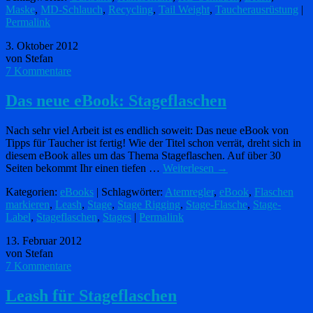
Maske
,
MD-Schlauch
,
Recycling
,
Tail Weight
,
Taucherausrüstung
|
Permalink
3. Oktober 2012
von Stefan
7 Kommentare
Das neue eBook: Stageflaschen
Nach sehr viel Arbeit ist es endlich soweit: Das neue eBook von
Tipps für Taucher ist fertig! Wie der Titel schon verrät, dreht sich in
diesem eBook alles um das Thema Stageflaschen. Auf über 30
Seiten bekommt Ihr einen tiefen …
Weiterlesen
→
Kategorien:
eBooks
| Schlagwörter:
Atemregler
,
eBook
,
Flaschen
markieren
,
Leash
,
Stage
,
Stage Rigging
,
Stage-Flasche
,
Stage-
Label
,
Stageflaschen
,
Stages
|
Permalink
13. Februar 2012
von Stefan
7 Kommentare
Leash für Stageflaschen