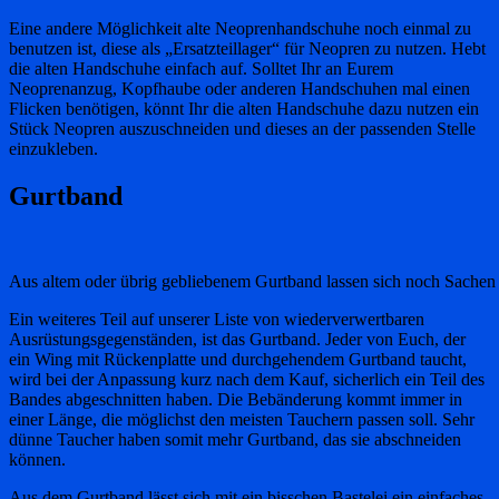
Eine andere Möglichkeit alte Neoprenhandschuhe noch einmal zu
benutzen ist, diese als „Ersatzteillager“ für Neopren zu nutzen. Hebt
die alten Handschuhe einfach auf. Solltet Ihr an Eurem
Neoprenanzug, Kopfhaube oder anderen Handschuhen mal einen
Flicken benötigen, könnt Ihr die alten Handschuhe dazu nutzen ein
Stück Neopren auszuschneiden und dieses an der passenden Stelle
einzukleben.
Gurtband
Aus altem oder übrig gebliebenem Gurtband lassen sich noch Sachen 
Ein weiteres Teil auf unserer Liste von wiederverwertbaren
Ausrüstungsgegenständen, ist das Gurtband. Jeder von Euch, der
ein Wing mit Rückenplatte und durchgehendem Gurtband taucht,
wird bei der Anpassung kurz nach dem Kauf, sicherlich ein Teil des
Bandes abgeschnitten haben. Die Bebänderung kommt immer in
einer Länge, die möglichst den meisten Tauchern passen soll. Sehr
dünne Taucher haben somit mehr Gurtband, das sie abschneiden
können.
Aus dem Gurtband lässt sich mit ein bisschen Bastelei ein einfaches,