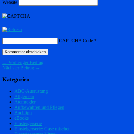
Website
CAPTCHA Code
*
← Vorheriger Beitrag
Nächster Beitrag →
Kategorien
ABC-Ausrüstung
Allgemein
Atemregler
Aufbewahren und Pflegen
Buchtipp
eBooks
Einsteigerserie
Einsteigerserie: Gase mischen