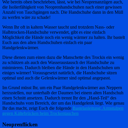
Wie bereits oben beschrieben, lässt, wie bei Neoprenanzügen auch,
die Isolierfähigkeit von Neoprenhandschuhen nach einer gewissen
Anzahl von Tauchgängen nach. Die Handschuhe dann in den Müll
zu werfen wäre zu schade!
Wenn Ihr oft in kaltem Wasser taucht und trotzdem Nass- oder
Halbtrocken-Handschuhe verwendet, gibt es eine einfach
Möglichkeit die Hände noch ein wenig wärmer zu halten. Ihr bastelt
Euch aus den alten Handschuhen einfach ein paar
Handgelenkwärmer.
Diese dienen zum einen dazu die Manschette des Trockis ein wenig
zu schützen als auch den Wasseraustausch der Handschuhe zu
minimieren. Dadurch bleiben die Hände in den Handschuhen um
einiges wärmer! Vorausgesetzt natürlich, die Handschuhe sitzen
optimal und auch die Gelenkwärmer sind optimal angepasst.
Im Grund müsst Ihr, um ein Paar Handgelenkwärmer aus Neppern
herzustellen, nur unterhalb der Daumen bei einem alten Handschuh
einen Schnitt ansetzen. Dadurch trennt Ihr den „Hand-Teil“ des
Handschuhs vom Bereich, der um das Handgelenk liegt. Wie genau
Ihr das macht, zeigt Euch die folgende
Bastelanleitung: Armstulpen
gegen Kältebrücken beim Trockentauchen
Neoprenflicken