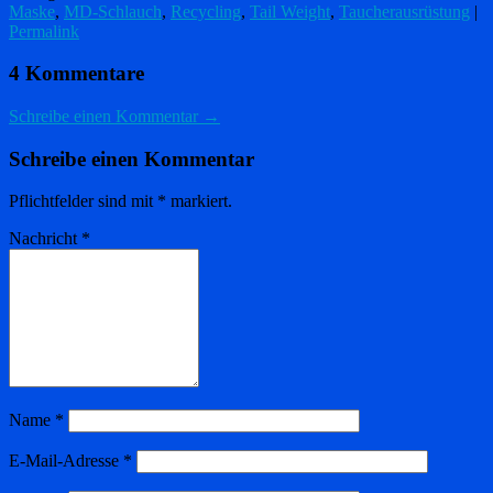
Maske
,
MD-Schlauch
,
Recycling
,
Tail Weight
,
Taucherausrüstung
|
Permalink
4 Kommentare
Schreibe einen Kommentar →
Schreibe einen Kommentar
Pflichtfelder sind mit
*
markiert.
Nachricht
*
Name
*
E-Mail-Adresse
*