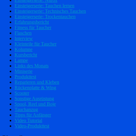
Einsteigerserie: Nitrox
Einsteigerserie: Tauchen lernen
Einsteigerserie: Technisches Tauchen
Einsteigerserie: Trockentauchen
Erfahrungsbericht
Fitness für Taucher
Flaschen
Interview
Kleinteile für Taucher
Kolumne
Kursbericht
Lampe
Links des Monats
Miniserie
Produkttest
Reparieren und Kleben
Rückenplatte & Wing
Scooter
Sonstige Ausrüstung
Spool, Reel und Boje
Tauchanzug
Tipps für Anfänger
Video Tutorial
Video-Produkttest