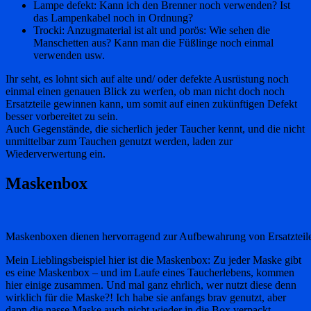
Lampe defekt: Kann ich den Brenner noch verwenden? Ist
das Lampenkabel noch in Ordnung?
Trocki: Anzugmaterial ist alt und porös: Wie sehen die
Manschetten aus? Kann man die Füßlinge noch einmal
verwenden usw.
Ihr seht, es lohnt sich auf alte und/ oder defekte Ausrüstung noch
einmal einen genauen Blick zu werfen, ob man nicht doch noch
Ersatzteile gewinnen kann, um somit auf einen zukünftigen Defekt
besser vorbereitet zu sein.
Auch Gegenstände, die sicherlich jeder Taucher kennt, und die nicht
unmittelbar zum Tauchen genutzt werden, laden zur
Wiederverwertung ein.
Maskenbox
Maskenboxen dienen hervorragend zur Aufbewahrung von Ersatzteil
Mein Lieblingsbeispiel hier ist die Maskenbox: Zu jeder Maske gibt
es eine Maskenbox – und im Laufe eines Taucherlebens, kommen
hier einige zusammen. Und mal ganz ehrlich, wer nutzt diese denn
wirklich für die Maske?! Ich habe sie anfangs brav genutzt, aber
dann die nasse Maske auch nicht wieder in die Box verpackt,