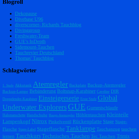
Blogroll
Dekopause
Divebase U96
diverscorner- Richards Tauchblog
Divinggroup
Freshwater-Team
GUE's InDepth
Sidemount-Tauchen
Tauchrevier Deutschland
Thomas' Tauchblog
Schlagwörter
Atemregler
Backup-Atemregler
Akkutank
Backplate
1. Stufe
Bebänderung
Boltsnap-Karabiner
DIR
Backup-Lampe
Caveline
Einsteigerserie
Global
Doppelender-Karabiner
Erste Stufe
GUE
Underwater Explorers
Gummischlaufe
Kleinteile
Höhlentauchen
Handschuhe
Halsmanschette
Haupt-Atemregler
Nitrox
Lampenkopf
Rückenplatte
Stage
Pinkelventil
Stage-
Tanklampe
Stageflasche
Flasche
Tauchanzug
tauchen
Stage-Label
Tauchkurs
Technisches Tauchen
Trimix
lernen
Tec Tauchen