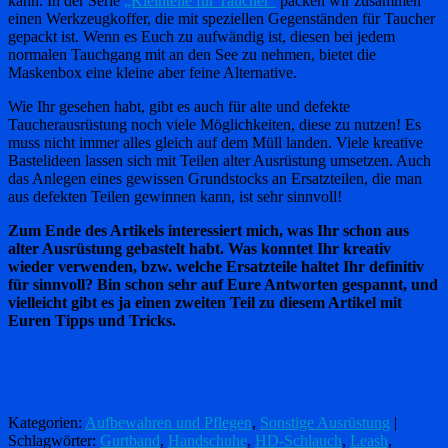
kann. In der Serie
„Kleinteile für Taucher“
packen wir zusammen
einen Werkzeugkoffer, die mit speziellen Gegenständen für Taucher
gepackt ist. Wenn es Euch zu aufwändig ist, diesen bei jedem
normalen Tauchgang mit an den See zu nehmen, bietet die
Maskenbox eine kleine aber feine Alternative.
Wie Ihr gesehen habt, gibt es auch für alte und defekte
Taucherausrüstung noch viele Möglichkeiten, diese zu nutzen! Es
muss nicht immer alles gleich auf dem Müll landen. Viele kreative
Bastelideen lassen sich mit Teilen alter Ausrüstung umsetzen. Auch
das Anlegen eines gewissen Grundstocks an Ersatzteilen, die man
aus defekten Teilen gewinnen kann, ist sehr sinnvoll!
Zum Ende des Artikels interessiert mich, was Ihr schon aus
alter Ausrüstung gebastelt habt. Was konntet Ihr kreativ
wieder verwenden, bzw. welche Ersatzteile haltet Ihr definitiv
für sinnvoll? Bin schon sehr auf Eure Antworten gespannt, und
vielleicht gibt es ja einen zweiten Teil zu diesem Artikel mit
Euren Tipps und Tricks.
Kategorien:
Aufbewahren und Pflegen
,
Sonstige Ausrüstung
|
Schlagwörter:
Gurtband
,
Handschuhe
,
HD-Schlauch
,
Leash
,