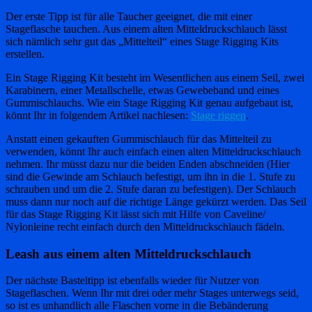
Der erste Tipp ist für alle Taucher geeignet, die mit einer
Stageflasche tauchen. Aus einem alten Mitteldruckschlauch lässt
sich nämlich sehr gut das „Mittelteil“ eines Stage Rigging Kits
erstellen.
Ein Stage Rigging Kit besteht im Wesentlichen aus einem Seil, zwei
Karabinern, einer Metallschelle, etwas Gewebeband und eines
Gummischlauchs. Wie ein Stage Rigging Kit genau aufgebaut ist,
könnt Ihr in folgendem Artikel nachlesen:
Stage riggen
.
Anstatt einen gekauften Gummischlauch für das Mittelteil zu
verwenden, könnt Ihr auch einfach einen alten Mitteldruckschlauch
nehmen. Ihr müsst dazu nur die beiden Enden abschneiden (Hier
sind die Gewinde am Schlauch befestigt, um ihn in die 1. Stufe zu
schrauben und um die 2. Stufe daran zu befestigen). Der Schlauch
muss dann nur noch auf die richtige Länge gekürzt werden. Das Seil
für das Stage Rigging Kit lässt sich mit Hilfe von Caveline/
Nylonleine recht einfach durch den Mitteldruckschlauch fädeln.
Leash aus einem alten Mitteldruckschlauch
Der nächste Basteltipp ist ebenfalls wieder für Nutzer von
Stageflaschen. Wenn Ihr mit drei oder mehr Stages unterwegs seid,
so ist es unhandlich alle Flaschen vorne in die Bebänderung