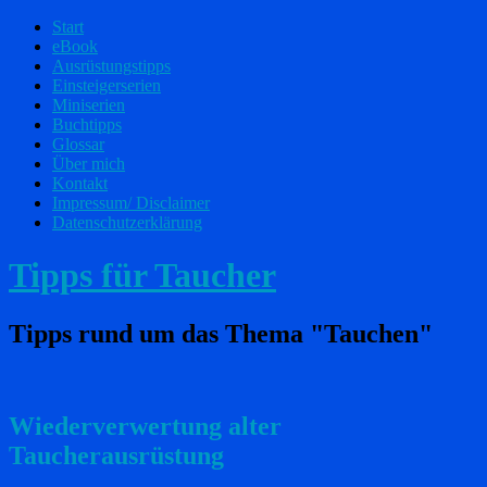
Start
eBook
Ausrüstungstipps
Einsteigerserien
Miniserien
Buchtipps
Glossar
Über mich
Kontakt
Impressum/ Disclaimer
Datenschutzerklärung
Tipps für Taucher
Tipps rund um das Thema "Tauchen"
Wiederverwertung alter
Taucherausrüstung