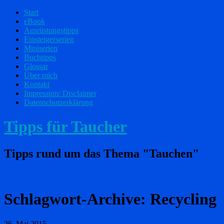
Start
eBook
Ausrüstungstipps
Einsteigerserien
Miniserien
Buchtipps
Glossar
Über mich
Kontakt
Impressum/ Disclaimer
Datenschutzerklärung
Tipps für Taucher
Tipps rund um das Thema "Tauchen"
Schlagwort-Archive:
Recycling
26. Mai 2015