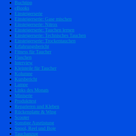
Buchtipp
eBooks
Einsteigerserie
Einsteigerserie: Gase mischen
Einsteigerserie: Nitrox
Einsteigerserie: Tauchen lernen
Einsteigerserie: Technisches Tauchen
Einsteigerserie: Trockentauchen
Erfahrungsbericht
Fitness für Taucher
Flaschen
Interview
Kleinteile für Taucher
Kolumne
Kursbericht
Lampe
Links des Monats
Miniserie
Produkttest
Reparieren und Kleben
Rückenplatte & Wing
Scooter
Sonstige Ausrüstung
Spool, Reel und Boje
Tauchanzug