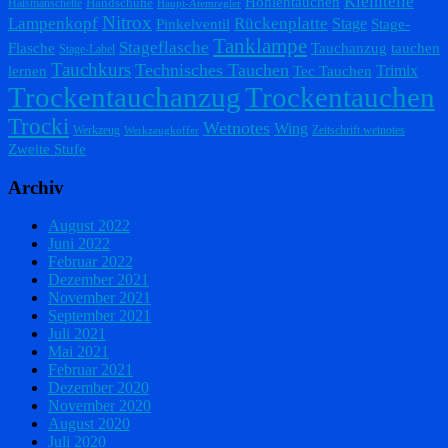
Kleinteile
Höhlentauchen
Handschuhe
Halsmanschette
Haupt-Atemregler
Nitrox
Lampenkopf
Rückenplatte
Stage
Pinkelventil
Stage-
Tanklampe
Stageflasche
Flasche
Tauchanzug
tauchen
Stage-Label
Tauchkurs
Technisches Tauchen
Trimix
lernen
Tec Tauchen
Trockentauchanzug
Trockentauchen
Trocki
Wetnotes
Wing
Werkzeug
Zeitschrift wetnotes
Werkzeugkoffer
Zweite Stufe
Archiv
August 2022
Juni 2022
Februar 2022
Dezember 2021
November 2021
September 2021
Juli 2021
Mai 2021
Februar 2021
Dezember 2020
November 2020
August 2020
Juli 2020