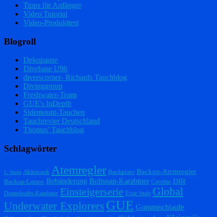
Tipps für Anfänger
Video Tutorial
Video-Produkttest
Blogroll
Dekopause
Divebase U96
diverscorner- Richards Tauchblog
Divinggroup
Freshwater-Team
GUE's InDepth
Sidemount-Tauchen
Tauchrevier Deutschland
Thomas' Tauchblog
Schlagwörter
Atemregler
Backup-Atemregler
Akkutank
Backplate
1. Stufe
Bebänderung
Boltsnap-Karabiner
DIR
Backup-Lampe
Caveline
Einsteigerserie
Global
Doppelender-Karabiner
Erste Stufe
GUE
Underwater Explorers
Gummischlaufe