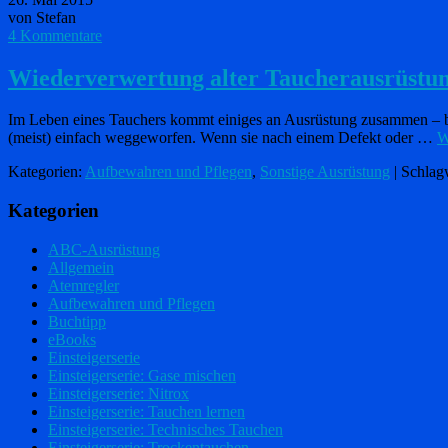
von Stefan
4 Kommentare
Wiederverwertung alter Taucherausrüstu
Im Leben eines Tauchers kommt einiges an Ausrüstung zusammen – bei
(meist) einfach weggeworfen. Wenn sie nach einem Defekt oder …
W
Kategorien:
Aufbewahren und Pflegen
,
Sonstige Ausrüstung
| Schlag
Kategorien
ABC-Ausrüstung
Allgemein
Atemregler
Aufbewahren und Pflegen
Buchtipp
eBooks
Einsteigerserie
Einsteigerserie: Gase mischen
Einsteigerserie: Nitrox
Einsteigerserie: Tauchen lernen
Einsteigerserie: Technisches Tauchen
Einsteigerserie: Trockentauchen