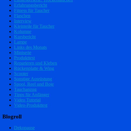
Erfahrungsbericht
Fitness für Taucher
Flaschen
Interview
Kleinteile für Taucher
Kolumne
Kursbericht
Lampe
Links des Monats
Miniserie
Produkttest
Reparieren und Kleben
Rückenplatte & Wing
Scooter
Sonstige Ausrüstung
Spool, Reel und Boje
Tauchanzug
Tipps für Anfänger
Video Tutorial
Video-Produkttest
Blogroll
Dekopause