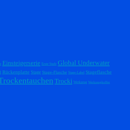
Einsteigerserie
Global Underwater
r
Erste Stufe
Stageflasche
Rückenplatte
Stage
l
Stage-Flasche
Stage-Label
Trockentauchen
Trocki
Werkzeug
Werkzeugkoffer