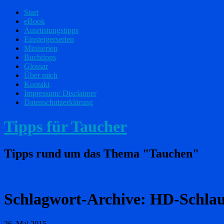
Start
eBook
Ausrüstungstipps
Einsteigerserien
Miniserien
Buchtipps
Glossar
Über mich
Kontakt
Impressum/ Disclaimer
Datenschutzerklärung
Tipps für Taucher
Tipps rund um das Thema "Tauchen"
Schlagwort-Archive:
HD-Schla
26. Mai 2015