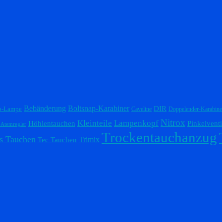
Bebänderung
Boltsnap-Karabiner
DIR
p-Lampe
Caveline
Doppelender-Karabine
Nitrox
Lampenkopf
Kleinteile
Höhlentauchen
Pinkelventi
-Atemregler
Trockentauchanzug
s Tauchen
Trimix
Tec Tauchen