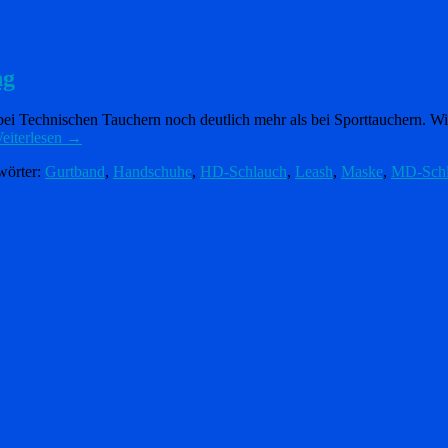
ng
 Technischen Tauchern noch deutlich mehr als bei Sporttauchern. Wie 
eiterlesen
→
wörter:
Gurtband
,
Handschuhe
,
HD-Schlauch
,
Leash
,
Maske
,
MD-Schl