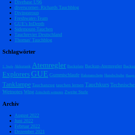
Divebase U96
diverscorner- Richards Tauchblog
Divinggroup
Freshwater-Team
GUE's InDepth
Sidemount-Tauchen
Tauchrevier Deutschland
Thomas' Tauchblog
Schlagwörter
Atemregler
Backup-Atemregler
Akkutank
Backplate
Backu
1. Stufe
GUE
Explorers
Gummischlaufe
Handschuhe
Halsmanschette
Haupt
Tanklampe
Tauchkurs
Technische
Tauchanzug
tauchen lernen
Wetnotes
Wing
Zweite Stufe
Zeitschrift wetnotes
Archiv
August 2022
Juni 2022
Februar 2022
Dezember 2021