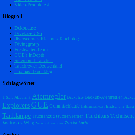
Video-Produkttest
Blogroll
Dekopause
Divebase U96
diverscorner- Richards Tauchblog
Divinggroup
Freshwater-Team
GUE's InDepth
Sidemount-Tauchen
Tauchrevier Deutschland
Thomas' Tauchblog
Schlagwörter
Atemregler
Backup-Atemregler
Akkutank
Backplate
Backu
1. Stufe
GUE
Explorers
Gummischlaufe
Handschuhe
Halsmanschette
Haupt
Tanklampe
Tauchkurs
Technische
Tauchanzug
tauchen lernen
Wetnotes
Wing
Zweite Stufe
Zeitschrift wetnotes
Archiv