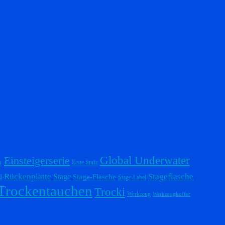
Einsteigerserie
Global Underwater
r
Erste Stufe
Stageflasche
Rückenplatte
Stage
l
Stage-Flasche
Stage-Label
Trockentauchen
Trocki
Werkzeug
Werkzeugkoffer