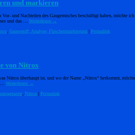
ieren und markieren
den Vor- und Nachteilen des Gasgemisches beschäftigt haben, möchte i
ases und das …
Weiterlesen
→
trox
,
Sauerstoff; Analyse; Flaschenmarkierung
|
Permalink
le von Nitrox
 was Nitrox überhaupt ist, und wo der Name „Nitrox“ herkommt, möchte
d …
Weiterlesen
→
nsteigerserie
,
Nitrox
|
Permalink