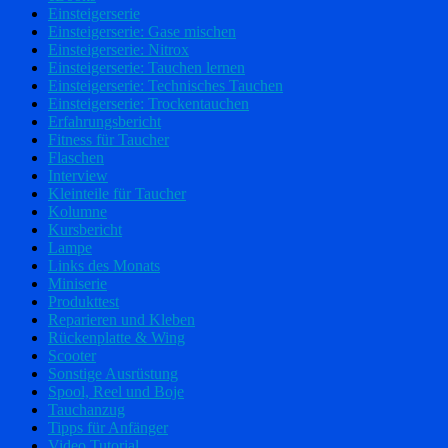
Einsteigerserie
Einsteigerserie: Gase mischen
Einsteigerserie: Nitrox
Einsteigerserie: Tauchen lernen
Einsteigerserie: Technisches Tauchen
Einsteigerserie: Trockentauchen
Erfahrungsbericht
Fitness für Taucher
Flaschen
Interview
Kleinteile für Taucher
Kolumne
Kursbericht
Lampe
Links des Monats
Miniserie
Produkttest
Reparieren und Kleben
Rückenplatte & Wing
Scooter
Sonstige Ausrüstung
Spool, Reel und Boje
Tauchanzug
Tipps für Anfänger
Video Tutorial