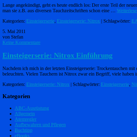
Lange angekündigt, geht es heute endlich los: Der erste Teil der neu
man sie z.B. aus diversen Tauchzeitschriften schon eine …
Weiterles
Kategorien:
Einsteigerserie
,
Einsteigerserie: Nitrox
| Schlagwörter:
E
5. Mai 2011
von Stefan
Keine Kommentare
Einsteigerserie: Nitrox Einführung
Nachdem ich mich in der letzten Einsteigerserie: Trockentauchen m
beleuchten. Vielen Tauchern ist Nitrox zwar ein Begriff, viele habe
Kategorien:
Einsteigerserie: Nitrox
| Schlagwörter:
Einsteigerserie
,
Ni
Kategorien
ABC-Ausrüstung
Allgemein
Atemregler
Aufbewahren und Pflegen
Buchtipp
eBooks