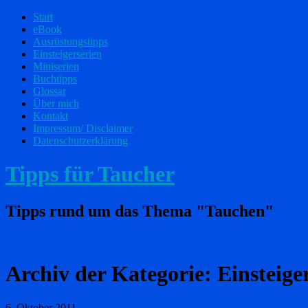
Start
eBook
Ausrüstungstipps
Einsteigerserien
Miniserien
Buchtipps
Glossar
Über mich
Kontakt
Impressum/ Disclaimer
Datenschutzerklärung
Tipps für Taucher
Tipps rund um das Thema "Tauchen"
Archiv der Kategorie:
Einsteige
6. Oktober 2011