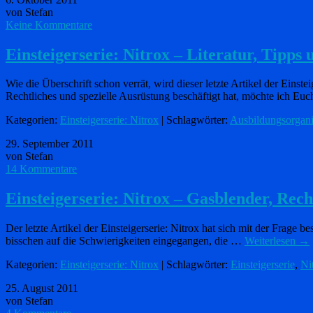
von Stefan
Keine Kommentare
Einsteigerserie: Nitrox – Literatur, Tipps
Wie die Überschrift schon verrät, wird dieser letzte Artikel der Ein
Rechtliches und spezielle Ausrüstung beschäftigt hat, möchte ich Eu
Kategorien:
Einsteigerserie: Nitrox
| Schlagwörter:
Ausbildungsorgani
29. September 2011
von Stefan
14 Kommentare
Einsteigerserie: Nitrox – Gasblender, Rech
Der letzte Artikel der Einsteigerserie: Nitrox hat sich mit der Frage b
bisschen auf die Schwierigkeiten eingegangen, die …
Weiterlesen
→
Kategorien:
Einsteigerserie: Nitrox
| Schlagwörter:
Einsteigerserie
,
Ni
25. August 2011
von Stefan