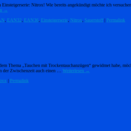
en Einsteigerserie: Nitrox! Wie bereits angekündigt möchte ich versuch
en
→
AN
,
EAN32
,
EAN36
,
Einsteigerserie
,
Nitrox
,
Sauerstoff
|
Permalink
it dem Thema „Tauchen mit Trockentauchanzügen“ gewidmet habe, möchte
n in der Zwischenzeit auch einen …
Weiterlesen
→
trox
|
Permalink