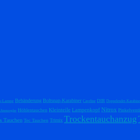
Bebänderung
Boltsnap-Karabiner
DIR
p-Lampe
Caveline
Doppelender-Karabine
Nitrox
Lampenkopf
Kleinteile
Höhlentauchen
Pinkelventi
-Atemregler
Trockentauchanzug
s Tauchen
Trimix
Tec Tauchen