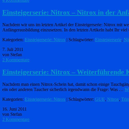
4 Kommentare
Einsteigerserie: Nitrox – Nitrox in der An
Nachdem wir uns im letzten Artikel der Einsteigerserie: Nitrox mit w
Anfängerausbildung einzusetzen. In den letzten Artikeln habt Ihr vie
Kategorien:
Einsteigerserie: Nitrox
| Schlagwörter:
Einsteigerserie
,
Ni
7. Juli 2011
von Stefan
2 Kommentare
Einsteigerserie: Nitrox – Weiterführende 
Nachdem man einen Nitrox-Schein hat, damit schon einige Tauchgänge g
ein oder anderen Taucher sicherlich irgendwann die Frage: Was …
We
Kategorien:
Einsteigerserie: Nitrox
| Schlagwörter:
GUE
,
Nitrox
,
Tri
16. Juni 2011
von Stefan
2 Kommentare