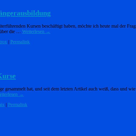
fängerausbildung
eiterführenden Kursen beschäftigt haben, möchte ich heute mal der Frag
l über die …
Weiterlesen
→
trox
|
Permalink
Kurse
esammelt hat, und seit dem letzten Artikel auch weiß, dass und wie ma
iterlesen
→
mix
|
Permalink