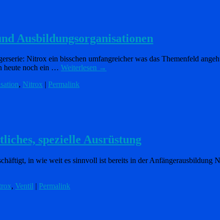
 und Ausbildungsorganisationen
steigerserie: Nitrox ein bisschen umfangreicher was das Themenfeld ange
ch heute noch ein …
Weiterlesen
→
sation
,
Nitrox
|
Permalink
tliches, spezielle Ausrüstung
eschäftigt, in wie weit es sinnvoll ist bereits in der Anfängerausbildung
trox
,
Ventil
|
Permalink