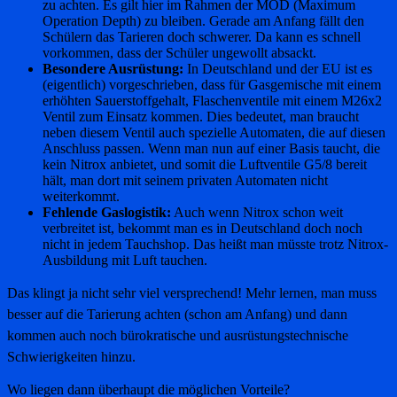
zu achten. Es gilt hier im Rahmen der MOD (Maximum
Operation Depth) zu bleiben. Gerade am Anfang fällt den
Schülern das Tarieren doch schwerer. Da kann es schnell
vorkommen, dass der Schüler ungewollt absackt.
Besondere Ausrüstung:
In Deutschland und der EU ist es
(eigentlich) vorgeschrieben, dass für Gasgemische mit einem
erhöhten Sauerstoffgehalt, Flaschenventile mit einem M26x2
Ventil zum Einsatz kommen. Dies bedeutet, man braucht
neben diesem Ventil auch spezielle Automaten, die auf diesen
Anschluss passen. Wenn man nun auf einer Basis taucht, die
kein Nitrox anbietet, und somit die Luftventile G5/8 bereit
hält, man dort mit seinem privaten Automaten nicht
weiterkommt.
Fehlende Gaslogistik:
Auch wenn Nitrox schon weit
verbreitet ist, bekommt man es in Deutschland doch noch
nicht in jedem Tauchshop. Das heißt man müsste trotz Nitrox-
Ausbildung mit Luft tauchen.
Das klingt ja nicht sehr viel versprechend! Mehr lernen, man muss
besser auf die Tarierung achten (schon am Anfang) und dann
kommen auch noch bürokratische und ausrüstungstechnische
Schwierigkeiten hinzu.
Wo liegen dann überhaupt die möglichen Vorteile?