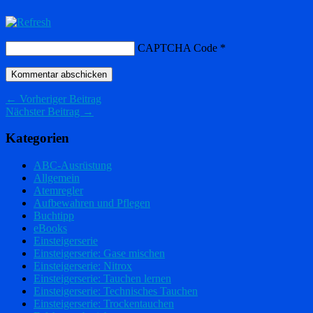
CAPTCHA Code
*
← Vorheriger Beitrag
Nächster Beitrag →
Kategorien
ABC-Ausrüstung
Allgemein
Atemregler
Aufbewahren und Pflegen
Buchtipp
eBooks
Einsteigerserie
Einsteigerserie: Gase mischen
Einsteigerserie: Nitrox
Einsteigerserie: Tauchen lernen
Einsteigerserie: Technisches Tauchen
Einsteigerserie: Trockentauchen