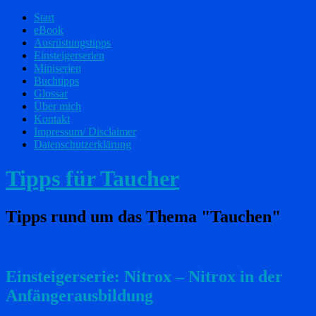
Start
eBook
Ausrüstungstipps
Einsteigerserien
Miniserien
Buchtipps
Glossar
Über mich
Kontakt
Impressum/ Disclaimer
Datenschutzerklärung
Tipps für Taucher
Tipps rund um das Thema "Tauchen"
Einsteigerserie: Nitrox – Nitrox in der
Anfängerausbildung