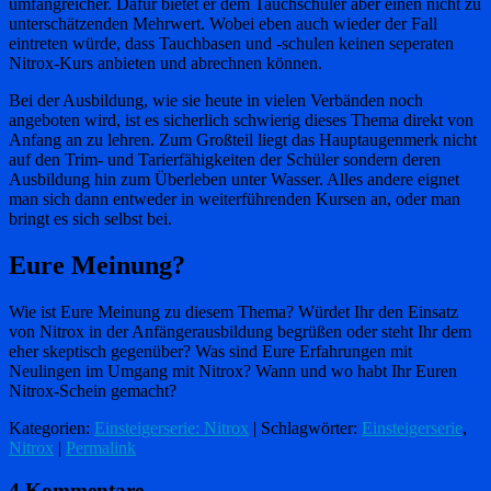
umfangreicher. Dafür bietet er dem Tauchschüler aber einen nicht zu
unterschätzenden Mehrwert. Wobei eben auch wieder der Fall
eintreten würde, dass Tauchbasen und -schulen keinen seperaten
Nitrox-Kurs anbieten und abrechnen können.
Bei der Ausbildung, wie sie heute in vielen Verbänden noch
angeboten wird, ist es sicherlich schwierig dieses Thema direkt von
Anfang an zu lehren. Zum Großteil liegt das Hauptaugenmerk nicht
auf den Trim- und Tarierfähigkeiten der Schüler sondern deren
Ausbildung hin zum Überleben unter Wasser. Alles andere eignet
man sich dann entweder in weiterführenden Kursen an, oder man
bringt es sich selbst bei.
Eure Meinung?
Wie ist Eure Meinung zu diesem Thema? Würdet Ihr den Einsatz
von Nitrox in der Anfängerausbildung begrüßen oder steht Ihr dem
eher skeptisch gegenüber? Was sind Eure Erfahrungen mit
Neulingen im Umgang mit Nitrox? Wann und wo habt Ihr Euren
Nitrox-Schein gemacht?
Kategorien:
Einsteigerserie: Nitrox
| Schlagwörter:
Einsteigerserie
,
Nitrox
|
Permalink
4 Kommentare