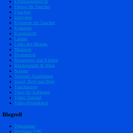
Erfahrungsbericht
Fitness für Taucher
Flaschen
Interview
Kleinteile für Taucher
Kolumne
Kursbericht
Lampe
Links des Monats
Miniserie
Produkttest
Reparieren und Kleben
Rückenplatte & Wing
Scooter
Sonstige Ausrüstung
Spool, Reel und Boje
Tauchanzug
Tipps für Anfänger
Video Tutorial
Video-Produkttest
Blogroll
Dekopause
Divebase U96