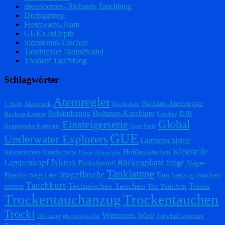
diverscorner- Richards Tauchblog
Divinggroup
Freshwater-Team
GUE's InDepth
Sidemount-Tauchen
Tauchrevier Deutschland
Thomas' Tauchblog
Schlagwörter
Atemregler
Backup-Atemregler
Akkutank
Backplate
1. Stufe
Bebänderung
Boltsnap-Karabiner
DIR
Backup-Lampe
Caveline
Einsteigerserie
Global
Doppelender-Karabiner
Erste Stufe
GUE
Underwater Explorers
Gummischlaufe
Kleinteile
Höhlentauchen
Handschuhe
Halsmanschette
Haupt-Atemregler
Nitrox
Lampenkopf
Rückenplatte
Stage
Pinkelventil
Stage-
Tanklampe
Stageflasche
Flasche
Tauchanzug
tauchen
Stage-Label
Tauchkurs
Technisches Tauchen
Trimix
lernen
Tec Tauchen
Trockentauchanzug
Trockentauchen
Trocki
Wetnotes
Wing
Werkzeug
Zeitschrift wetnotes
Werkzeugkoffer