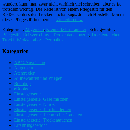
wandert, kann man zwar nicht wirklich viel schreiben, aber es ist
trotzdem wichtig! Die Rede ist von einem Pflegestift für den
Reißverschluss des Trockentauchanzugs. Je nach Hersteller kommt
dieser Pflegestift in einem …
Weiterlesen
→
Kategorien:
Allgemein
,
Kleinteile für Taucher
| Schlagwörter:
Pflegestift
,
Reißverschluss
,
Trockentauchanzug
,
Trockentauchen
,
Trocki
,
Werkzeugbox
|
Permalink
Kategorien
ABC-Ausrüstung
Allgemein
Atemregler
Aufbewahren und Pflegen
Buchtipp
eBooks
Einsteigerserie
Einsteigerserie: Gase mischen
Einsteigerserie: Nitrox
Einsteigerserie: Tauchen lernen
Einsteigerserie: Technisches Tauchen
Einsteigerserie: Trockentauchen
Erfahrungsbericht