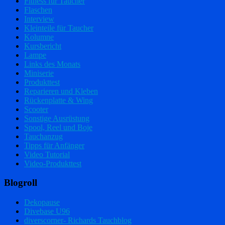
Fitness für Taucher
Flaschen
Interview
Kleinteile für Taucher
Kolumne
Kursbericht
Lampe
Links des Monats
Miniserie
Produkttest
Reparieren und Kleben
Rückenplatte & Wing
Scooter
Sonstige Ausrüstung
Spool, Reel und Boje
Tauchanzug
Tipps für Anfänger
Video Tutorial
Video-Produkttest
Blogroll
Dekopause
Divebase U96
diverscorner- Richards Tauchblog