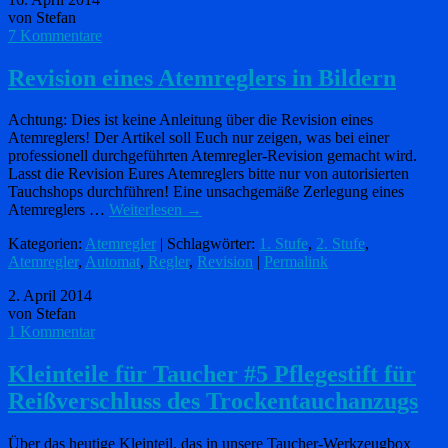
von Stefan
7 Kommentare
Revision eines Atemreglers in Bildern
Achtung: Dies ist keine Anleitung über die Revision eines
Atemreglers! Der Artikel soll Euch nur zeigen, was bei einer
professionell durchgeführten Atemregler-Revision gemacht wird.
Lasst die Revision Eures Atemreglers bitte nur von autorisierten
Tauchshops durchführen! Eine unsachgemäße Zerlegung eines
Atemreglers …
Weiterlesen
→
Kategorien:
Atemregler
| Schlagwörter:
1. Stufe
,
2. Stufe
,
Atemregler
,
Automat
,
Regler
,
Revision
|
Permalink
2. April 2014
von Stefan
1 Kommentar
Kleinteile für Taucher #5 Pflegestift für
Reißverschluss des Trockentauchanzugs
Über das heutige Kleinteil, das in unsere Taucher-Werkzeugbox