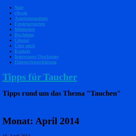
Start
eBook
Ausrüstungstipps
Einsteigerserien
Miniserien
Buchtipps
Glossar
Über mich
Kontakt
Impressum/ Disclaimer
Datenschutzerklärung
Tipps für Taucher
Tipps rund um das Thema "Tauchen"
Monat:
April 2014
16. April 2014