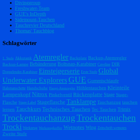
Divinggroup
Freshwater-Team
GUE's InDepth
Sidemount-Tauchen
Tauchrevier Deutschland
Thomas' Tauchblog
Schlagwörter
Atemregler
Backup-Atemregler
Akkutank
Backplate
1. Stufe
Bebänderung
Boltsnap-Karabiner
DIR
Backup-Lampe
Caveline
Einsteigerserie
Global
Doppelender-Karabiner
Erste Stufe
GUE
Underwater Explorers
Gummischlaufe
Kleinteile
Höhlentauchen
Handschuhe
Halsmanschette
Haupt-Atemregler
Nitrox
Lampenkopf
Rückenplatte
Stage
Pinkelventil
Stage-
Tanklampe
Stageflasche
Flasche
Tauchanzug
tauchen
Stage-Label
Tauchkurs
Technisches Tauchen
Trimix
lernen
Tec Tauchen
Trockentauchanzug
Trockentauchen
Trocki
Wetnotes
Wing
Werkzeug
Zeitschrift wetnotes
Werkzeugkoffer
Zweite Stufe