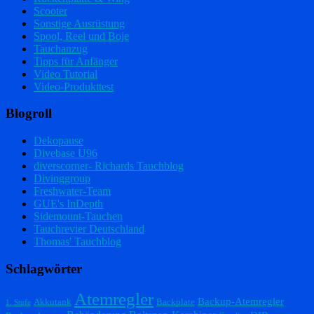
Scooter
Sonstige Ausrüstung
Spool, Reel und Boje
Tauchanzug
Tipps für Anfänger
Video Tutorial
Video-Produkttest
Blogroll
Dekopause
Divebase U96
diverscorner- Richards Tauchblog
Divinggroup
Freshwater-Team
GUE's InDepth
Sidemount-Tauchen
Tauchrevier Deutschland
Thomas' Tauchblog
Schlagwörter
Atemregler
Backup-Atemregler
Akkutank
Backplate
1. Stufe