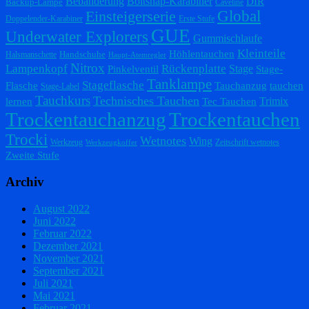
Bebänderung
Boltsnap-Karabiner
DIR
Backup-Lampe
Caveline
Einsteigerserie
Global
Doppelender-Karabiner
Erste Stufe
GUE
Underwater Explorers
Gummischlaufe
Kleinteile
Höhlentauchen
Handschuhe
Halsmanschette
Haupt-Atemregler
Nitrox
Lampenkopf
Rückenplatte
Stage
Pinkelventil
Stage-
Tanklampe
Stageflasche
Flasche
Tauchanzug
tauchen
Stage-Label
Tauchkurs
Technisches Tauchen
Trimix
lernen
Tec Tauchen
Trockentauchanzug
Trockentauchen
Trocki
Wetnotes
Wing
Werkzeug
Zeitschrift wetnotes
Werkzeugkoffer
Zweite Stufe
Archiv
August 2022
Juni 2022
Februar 2022
Dezember 2021
November 2021
September 2021
Juli 2021
Mai 2021
Februar 2021