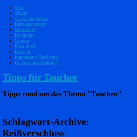
Start
eBook
Ausrüstungstipps
Einsteigerserien
Miniserien
Buchtipps
Glossar
Über mich
Kontakt
Impressum/ Disclaimer
Datenschutzerklärung
Tipps für Taucher
Tipps rund um das Thema "Tauchen"
Schlagwort-Archive:
Reißverschluss