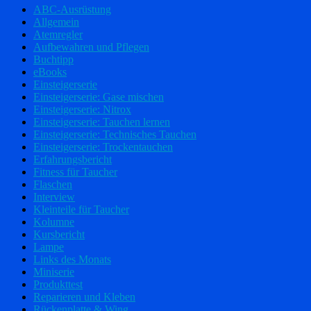
ABC-Ausrüstung
Allgemein
Atemregler
Aufbewahren und Pflegen
Buchtipp
eBooks
Einsteigerserie
Einsteigerserie: Gase mischen
Einsteigerserie: Nitrox
Einsteigerserie: Tauchen lernen
Einsteigerserie: Technisches Tauchen
Einsteigerserie: Trockentauchen
Erfahrungsbericht
Fitness für Taucher
Flaschen
Interview
Kleinteile für Taucher
Kolumne
Kursbericht
Lampe
Links des Monats
Miniserie
Produkttest
Reparieren und Kleben
Rückenplatte & Wing