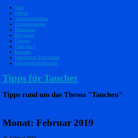
Start
eBook
Ausrüstungstipps
Einsteigerserien
Miniserien
Buchtipps
Glossar
Über mich
Kontakt
Impressum/ Disclaimer
Datenschutzerklärung
Tipps für Taucher
Tipps rund um das Thema "Tauchen"
Monat:
Februar 2019
25. Februar 2019