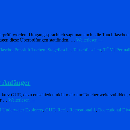
erprüft werden. Umgangssprachlich sagt man auch „die Tauchflaschen
lagen diese Überprüfungen stattfinden, …
Weiterlesen
→
lasche
,
Pressluftflaschen
,
Stageflasche
,
Tauschflaschen
,
TÜV
|
Permal
r Anfänger
, kurz GUE, dazu entschieden nicht mehr nur Taucher weiterzubilden, 
ver …
Weiterlesen
→
l Underwater Explorers
,
GUE
,
Rec1
,
Recreational 1
,
Recreational Div