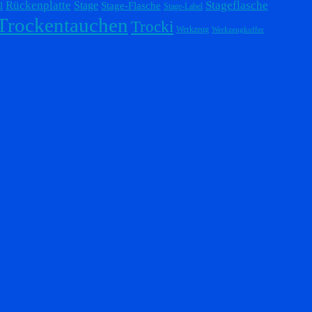
Stageflasche
Rückenplatte
Stage
l
Stage-Flasche
Stage-Label
Trockentauchen
Trocki
Werkzeug
Werkzeugkoffer