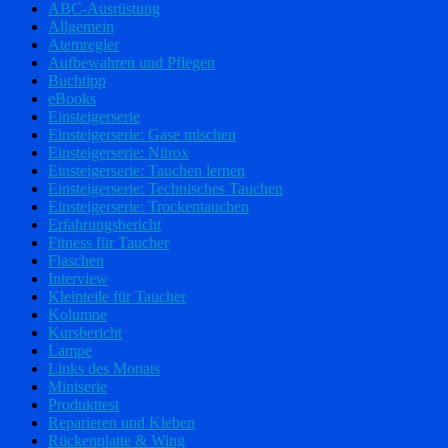
ABC-Ausrüstung
Allgemein
Atemregler
Aufbewahren und Pflegen
Buchtipp
eBooks
Einsteigerserie
Einsteigerserie: Gase mischen
Einsteigerserie: Nitrox
Einsteigerserie: Tauchen lernen
Einsteigerserie: Technisches Tauchen
Einsteigerserie: Trockentauchen
Erfahrungsbericht
Fitness für Taucher
Flaschen
Interview
Kleinteile für Taucher
Kolumne
Kursbericht
Lampe
Links des Monats
Miniserie
Produkttest
Reparieren und Kleben
Rückenplatte & Wing