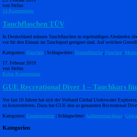
von Stefan
14 Kommentare
Tauchflaschen TÜV
In Deutschland müssen Tauchflaschen in regelmäßigen Abständen üb
vor für den Einsatz im Tauchsport geeignet sind. Auf welchen Grund
Kategorien:
Flaschen
| Schlagwörter:
Doppelflasche
,
Flaschen
,
Monof
17. Februar 2019
von Stefan
Keine Kommentare
GUE Recreational Diver 1 – Tauchkurs fü
Vor fast 10 Jahren hat sich der Verband Global Underwater Explorers
zu konzentrieren. Dazu hat GUE den so genannten Recreational Di
Kategorien:
Einsteigerserie
| Schlagwörter:
Anfängertauchkurs
,
Globa
Kategorien