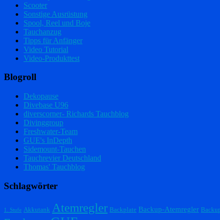
Scooter
Sonstige Ausrüstung
Spool, Reel und Boje
Tauchanzug
Tipps für Anfänger
Video Tutorial
Video-Produkttest
Blogroll
Dekopause
Divebase U96
diverscorner- Richards Tauchblog
Divinggroup
Freshwater-Team
GUE's InDepth
Sidemount-Tauchen
Tauchrevier Deutschland
Thomas' Tauchblog
Schlagwörter
Atemregler
Backup-Atemregler
Akkutank
Backplate
Backu
1. Stufe