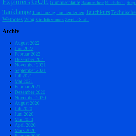
GUE
Explorers
Gummischlaufe
Handschuhe
Halsmanschette
Haupt
Tanklampe
Tauchkurs
Technische
Tauchanzug
tauchen lernen
Wetnotes
Wing
Zweite Stufe
Zeitschrift wetnotes
Archiv
August 2022
Juni 2022
Februar 2022
Dezember 2021
November 2021
September 2021
Juli 2021
Mai 2021
Februar 2021
Dezember 2020
November 2020
August 2020
Juli 2020
Juni 2020
Mai 2020
April 2020
März 2020
Februar 2020