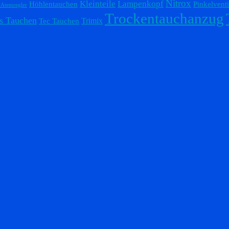
Nitrox
Lampenkopf
Kleinteile
Höhlentauchen
Pinkelventi
-Atemregler
Trockentauchanzug
s Tauchen
Trimix
Tec Tauchen