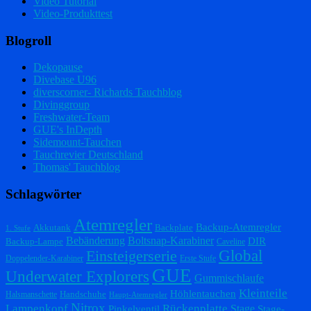
Video Tutorial
Video-Produkttest
Blogroll
Dekopause
Divebase U96
diverscorner- Richards Tauchblog
Divinggroup
Freshwater-Team
GUE's InDepth
Sidemount-Tauchen
Tauchrevier Deutschland
Thomas' Tauchblog
Schlagwörter
Atemregler
Backup-Atemregler
Akkutank
Backplate
1. Stufe
Bebänderung
Boltsnap-Karabiner
DIR
Backup-Lampe
Caveline
Einsteigerserie
Global
Doppelender-Karabiner
Erste Stufe
GUE
Underwater Explorers
Gummischlaufe
Kleinteile
Höhlentauchen
Handschuhe
Halsmanschette
Haupt-Atemregler
Nitrox
Lampenkopf
Rückenplatte
Stage
Pinkelventil
Stage-