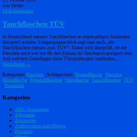
von Stefan
14 Kommentare
Tauchflaschen TÜV
In Deutschland müssen Tauchflaschen in regelmäßigen Abständen
überprüft werden. Umgangssprachlich sagt man auch „die
Tauchflaschen müssen zum TÜV“. Dabei wird überprüft, ob die
Flaschen nach wie vor für den Einsatz im Tauchsport geeignet sind.
Auf welchen Grundlagen diese Überprüfungen stattfinden, …
Weiterlesen
→
Kategorien:
Flaschen
| Schlagwörter:
Doppelflasche
,
Flaschen
,
Monoflasche
,
Pressluftflaschen
,
Stageflasche
,
Tauschflaschen
,
TÜV
|
Permalink
Kategorien
ABC-Ausrüstung
Allgemein
Atemregler
Aufbewahren und Pflegen
Buchtipp
eBooks