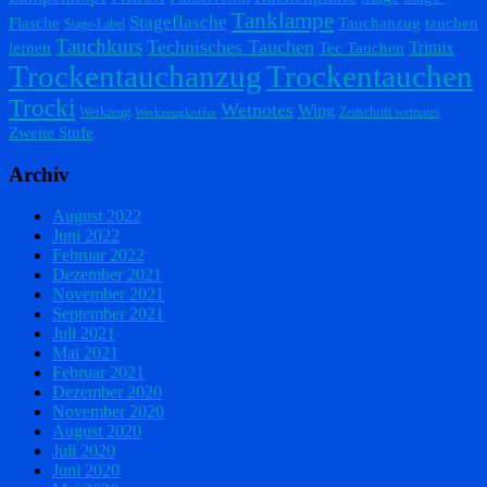
Tanklampe
Stageflasche
Flasche
Tauchanzug
tauchen
Stage-Label
Tauchkurs
Technisches Tauchen
Trimix
lernen
Tec Tauchen
Trockentauchanzug
Trockentauchen
Trocki
Wetnotes
Wing
Werkzeug
Zeitschrift wetnotes
Werkzeugkoffer
Zweite Stufe
Archiv
August 2022
Juni 2022
Februar 2022
Dezember 2021
November 2021
September 2021
Juli 2021
Mai 2021
Februar 2021
Dezember 2020
November 2020
August 2020
Juli 2020
Juni 2020