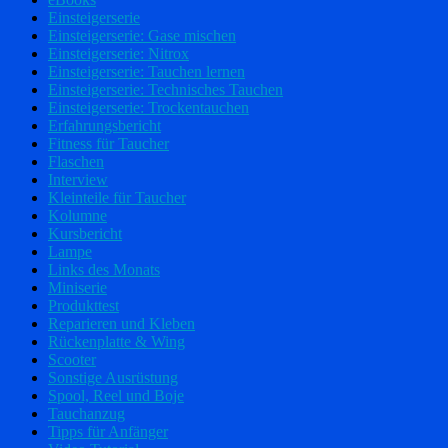
Einsteigerserie
Einsteigerserie: Gase mischen
Einsteigerserie: Nitrox
Einsteigerserie: Tauchen lernen
Einsteigerserie: Technisches Tauchen
Einsteigerserie: Trockentauchen
Erfahrungsbericht
Fitness für Taucher
Flaschen
Interview
Kleinteile für Taucher
Kolumne
Kursbericht
Lampe
Links des Monats
Miniserie
Produkttest
Reparieren und Kleben
Rückenplatte & Wing
Scooter
Sonstige Ausrüstung
Spool, Reel und Boje
Tauchanzug
Tipps für Anfänger