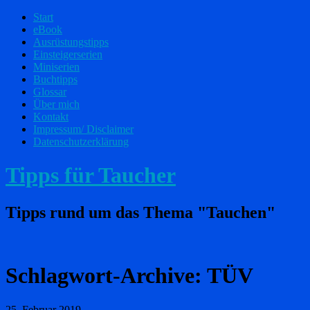
Start
eBook
Ausrüstungstipps
Einsteigerserien
Miniserien
Buchtipps
Glossar
Über mich
Kontakt
Impressum/ Disclaimer
Datenschutzerklärung
Tipps für Taucher
Tipps rund um das Thema "Tauchen"
Schlagwort-Archive:
TÜV
25. Februar 2019