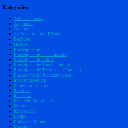
Kategorien
ABC-Ausrüstung
Allgemein
Atemregler
Aufbewahren und Pflegen
Buchtipp
eBooks
Einsteigerserie
Einsteigerserie: Gase mischen
Einsteigerserie: Nitrox
Einsteigerserie: Tauchen lernen
Einsteigerserie: Technisches Tauchen
Einsteigerserie: Trockentauchen
Erfahrungsbericht
Fitness für Taucher
Flaschen
Interview
Kleinteile für Taucher
Kolumne
Kursbericht
Lampe
Links des Monats
Miniserie