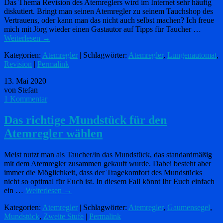
Das Thema Revision des Atemreglers wird im Internet sehr häufig
diskutiert. Bringt man seinen Atemregler zu seinem Tauchshop des
Vertrauens, oder kann man das nicht auch selbst machen? Ich freue
mich mit Jörg wieder einen Gastautor auf Tipps für Taucher …
Weiterlesen
→
Kategorien:
Atemregler
| Schlagwörter:
Atemregler
,
Lungenautomat
,
Revision
|
Permalink
13. Mai 2020
von Stefan
1 Kommentar
Das richtige Mundstück für den
Atemregler wählen
Meist nutzt man als Taucher/in das Mundstück, das standardmäßig
mit dem Atemregler zusammen gekauft wurde. Dabei besteht aber
immer die Möglichkeit, dass der Tragekomfort des Mundstücks
nicht so optimal für Euch ist. In diesem Fall könnt Ihr Euch einfach
ein …
Weiterlesen
→
Kategorien:
Atemregler
| Schlagwörter:
Atemregler
,
Gaumensegel
,
Mundstück
,
Zweite Stufe
|
Permalink