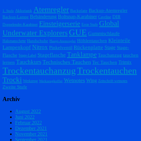
Atemregler
Backup-Atemregler
Akkutank
Backplate
1. Stufe
Bebänderung
Boltsnap-Karabiner
DIR
Backup-Lampe
Caveline
Einsteigerserie
Global
Doppelender-Karabiner
Erste Stufe
GUE
Underwater Explorers
Gummischlaufe
Kleinteile
Höhlentauchen
Handschuhe
Halsmanschette
Haupt-Atemregler
Nitrox
Lampenkopf
Rückenplatte
Stage
Pinkelventil
Stage-
Tanklampe
Stageflasche
Flasche
Tauchanzug
tauchen
Stage-Label
Tauchkurs
Technisches Tauchen
Trimix
lernen
Tec Tauchen
Trockentauchanzug
Trockentauchen
Trocki
Wetnotes
Wing
Werkzeug
Zeitschrift wetnotes
Werkzeugkoffer
Zweite Stufe
Archiv
August 2022
Juni 2022
Februar 2022
Dezember 2021
November 2021
September 2021