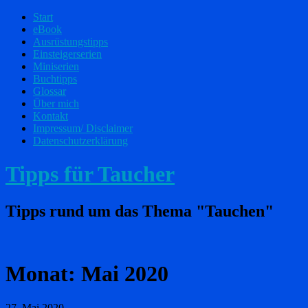
Start
eBook
Ausrüstungstipps
Einsteigerserien
Miniserien
Buchtipps
Glossar
Über mich
Kontakt
Impressum/ Disclaimer
Datenschutzerklärung
Tipps für Taucher
Tipps rund um das Thema "Tauchen"
Monat:
Mai 2020
27. Mai 2020