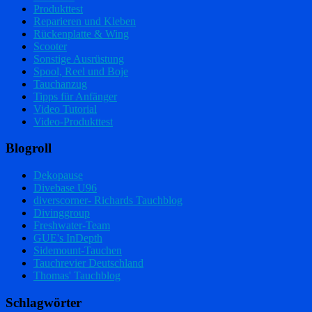
Produkttest
Reparieren und Kleben
Rückenplatte & Wing
Scooter
Sonstige Ausrüstung
Spool, Reel und Boje
Tauchanzug
Tipps für Anfänger
Video Tutorial
Video-Produkttest
Blogroll
Dekopause
Divebase U96
diverscorner- Richards Tauchblog
Divinggroup
Freshwater-Team
GUE's InDepth
Sidemount-Tauchen
Tauchrevier Deutschland
Thomas' Tauchblog
Schlagwörter