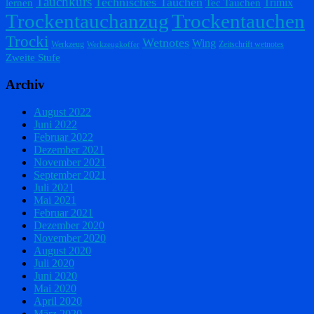
Tauchkurs
Technisches Tauchen
Trimix
lernen
Tec Tauchen
Trockentauchanzug
Trockentauchen
Trocki
Wetnotes
Wing
Werkzeug
Zeitschrift wetnotes
Werkzeugkoffer
Zweite Stufe
Archiv
August 2022
Juni 2022
Februar 2022
Dezember 2021
November 2021
September 2021
Juli 2021
Mai 2021
Februar 2021
Dezember 2020
November 2020
August 2020
Juli 2020
Juni 2020
Mai 2020
April 2020
März 2020