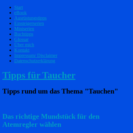
Start
eBook
Ausrüstungstipps
Einsteigerserien
Miniserien
Buchtipps
Glossar
Über mich
Kontakt
Impressum/ Disclaimer
Datenschutzerklärung
Tipps für Taucher
Tipps rund um das Thema "Tauchen"
Das richtige Mundstück für den
Atemregler wählen