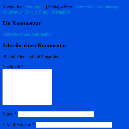
Kategorien:
Atemregler
| Schlagwörter:
Atemregler
,
Gaumensegel
,
Mundstück
,
Zweite Stufe
|
Permalink
Ein Kommentar
Schreibe einen Kommentar →
Schreibe einen Kommentar
Pflichtfelder sind mit
*
markiert.
Nachricht
*
Name
*
E-Mail-Adresse
*