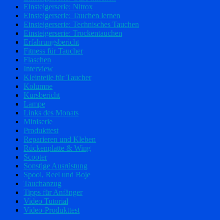
Einsteigerserie: Nitrox
Einsteigerserie: Tauchen lernen
Einsteigerserie: Technisches Tauchen
Einsteigerserie: Trockentauchen
Erfahrungsbericht
Fitness für Taucher
Flaschen
Interview
Kleinteile für Taucher
Kolumne
Kursbericht
Lampe
Links des Monats
Miniserie
Produkttest
Reparieren und Kleben
Rückenplatte & Wing
Scooter
Sonstige Ausrüstung
Spool, Reel und Boje
Tauchanzug
Tipps für Anfänger
Video Tutorial
Video-Produkttest