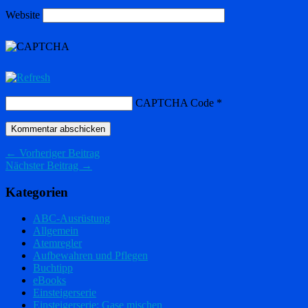
Website
CAPTCHA Code
*
← Vorheriger Beitrag
Nächster Beitrag →
Kategorien
ABC-Ausrüstung
Allgemein
Atemregler
Aufbewahren und Pflegen
Buchtipp
eBooks
Einsteigerserie
Einsteigerserie: Gase mischen