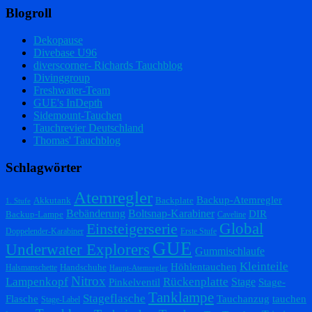
Blogroll
Dekopause
Divebase U96
diverscorner- Richards Tauchblog
Divinggroup
Freshwater-Team
GUE's InDepth
Sidemount-Tauchen
Tauchrevier Deutschland
Thomas' Tauchblog
Schlagwörter
Atemregler
Backup-Atemregler
Akkutank
Backplate
1. Stufe
Bebänderung
Boltsnap-Karabiner
DIR
Backup-Lampe
Caveline
Einsteigerserie
Global
Doppelender-Karabiner
Erste Stufe
GUE
Underwater Explorers
Gummischlaufe
Kleinteile
Höhlentauchen
Handschuhe
Halsmanschette
Haupt-Atemregler
Nitrox
Lampenkopf
Rückenplatte
Stage
Pinkelventil
Stage-
Tanklampe
Stageflasche
Flasche
Tauchanzug
tauchen
Stage-Label