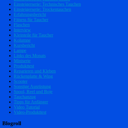
Einsteigerserie: Technisches Tauchen
Einsteigerserie: Trockentauchen
Erfahrungsbericht
Fitness für Taucher
Flaschen
Interview
Kleinteile für Taucher
Kolumne
Kursbericht
Lampe
Links des Monats
Miniserie
Produkttest
Reparieren und Kleben
Rückenplatte & Wing
Scooter
Sonstige Ausrüstung
Spool, Reel und Boje
Tauchanzug
Tipps für Anfänger
Video Tutorial
Video-Produkttest
Blogroll