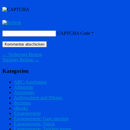
CAPTCHA Code
*
← Vorheriger Beitrag
Nächster Beitrag →
Kategorien
ABC-Ausrüstung
Allgemein
Atemregler
Aufbewahren und Pflegen
Buchtipp
eBooks
Einsteigerserie
Einsteigerserie: Gase mischen
Einsteigerserie: Nitrox
Einsteigerserie: Tauchen lernen