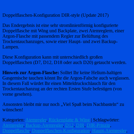
Doppelflaschen-Konfiguration DIR-style (Update 2017)
Das Endergebnis ist eine sehr stromlinienförmig konfigurierte
Doppelflasche mit Wing und Backplate, zwei Atemreglern, einer
Argon-Flasche mit passendem Regler zur Belüftung des
Trockentauchanzuges, sowie einer Haupt- und zwei Backup-
Lampen.
Diese Konfiguration kann mit unterschiedlich großen
Doppelflaschen (D7, D12, D18 oder auch D20) getaucht werden.
Hinweis zur Argon-Flasche:
Solltet Ihr keine Helium-haltigen
Gasgemische tauchen könnt Ihr die Argon-Falsche auch weglassen.
In diesem Fall würdet Ihr einen Mitteldruckschlauch für den
Trockentauchanzug an der rechten Ersten Stufe befestigen (von
vorne gesehen).
Ansonsten bleibt mir nur noch „Viel Spaß beim Nachbasteln“ zu
wünschen!
Kategorien:
Atemregler
,
Rückenplatte & Wing
| Schlagwörter:
Atemregler
,
Backup-Atemregler
,
D12
,
DIR
,
DIR-Prinzip
,
Doppelflasche
,
Doppelflaschen-Konfiguration
,
Haupt-Atemregler
,