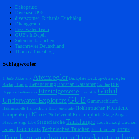
Dekopause
Divebase U96
diverscorner- Richards Tauchblog
Divinggroup
Freshwater-Team
GUE's InDepth
Sidemount-Tauchen
Tauchrevier Deutschland
Thomas' Tauchblog
Schlagwörter
Atemregler
Backup-Atemregler
Akkutank
Backplate
1. Stufe
Bebänderung
Boltsnap-Karabiner
DIR
Backup-Lampe
Caveline
Einsteigerserie
Global
Doppelender-Karabiner
Erste Stufe
GUE
Underwater Explorers
Gummischlaufe
Kleinteile
Höhlentauchen
Handschuhe
Halsmanschette
Haupt-Atemregler
Nitrox
Lampenkopf
Rückenplatte
Stage
Pinkelventil
Stage-
Tanklampe
Stageflasche
Flasche
Tauchanzug
tauchen
Stage-Label
Tauchkurs
Technisches Tauchen
Trimix
lernen
Tec Tauchen
Trockentauchanzug
Trockentauchen