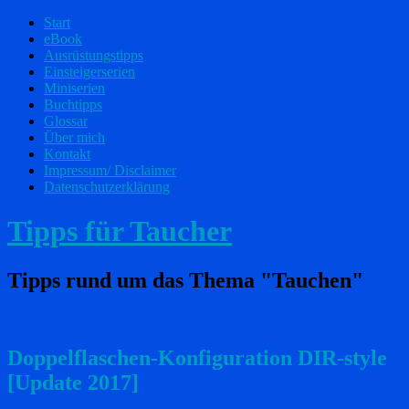
Start
eBook
Ausrüstungstipps
Einsteigerserien
Miniserien
Buchtipps
Glossar
Über mich
Kontakt
Impressum/ Disclaimer
Datenschutzerklärung
Tipps für Taucher
Tipps rund um das Thema "Tauchen"
Doppelflaschen-Konfiguration DIR-style
[Update 2017]