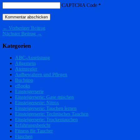
CAPTCHA Code
*
← Vorheriger Beitrag
Nächster Beitrag →
Kategorien
ABC-Ausrüstung
Allgemein
Atemregler
Aufbewahren und Pflegen
Buchtipp
eBooks
Einsteigerserie
Einsteigerserie: Gase mischen
Einsteigerserie: Nitrox
Einsteigerserie: Tauchen lernen
Einsteigerserie: Technisches Tauchen
Einsteigerserie: Trockentauchen
Erfahrungsbericht
Fitness für Taucher
Flaschen