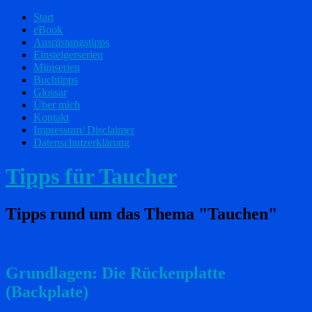
Start
eBook
Ausrüstungstipps
Einsteigerserien
Miniserien
Buchtipps
Glossar
Über mich
Kontakt
Impressum/ Disclaimer
Datenschutzerklärung
Tipps für Taucher
Tipps rund um das Thema "Tauchen"
Grundlagen: Die Rückenplatte
(Backplate)