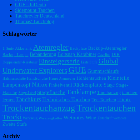
GUE's InDepth
Sidemount-Tauchen
Tauchrevier Deutschland
Thomas' Tauchblog
Schlagwörter
Atemregler
Backup-Atemregler
Akkutank
Backplate
1. Stufe
Bebänderung
Boltsnap-Karabiner
DIR
Backup-Lampe
Caveline
Einsteigerserie
Global
Doppelender-Karabiner
Erste Stufe
GUE
Underwater Explorers
Gummischlaufe
Kleinteile
Höhlentauchen
Handschuhe
Halsmanschette
Haupt-Atemregler
Nitrox
Lampenkopf
Rückenplatte
Stage
Pinkelventil
Stage-
Tanklampe
Stageflasche
Flasche
Tauchanzug
tauchen
Stage-Label
Tauchkurs
Technisches Tauchen
Trimix
lernen
Tec Tauchen
Trockentauchanzug
Trockentauchen
Trocki
Wetnotes
Wing
Werkzeug
Zeitschrift wetnotes
Werkzeugkoffer
Zweite Stufe
Archiv