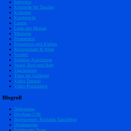
Interview
Kleinteile für Taucher
Kolumne
Kursbericht
Lampe
Links des Monats
Miniserie
Produkttest
Reparieren und Kleben
Rückenplatte & Wing
Scooter
Sonstige Ausrüstung
Spool, Reel und Boje
Tauchanzug
Tipps für Anfänger
Video Tutorial
Video-Produkttest
Blogroll
Dekopause
Divebase U96
diverscorner- Richards Tauchblog
Divinggroup
Freshwater-Team