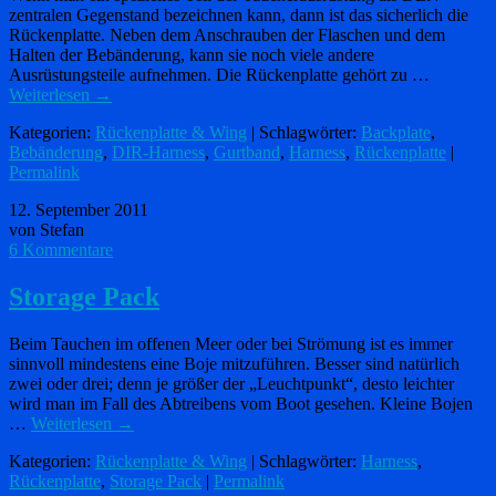
zentralen Gegenstand bezeichnen kann, dann ist das sicherlich die
Rückenplatte. Neben dem Anschrauben der Flaschen und dem
Halten der Bebänderung, kann sie noch viele andere
Ausrüstungsteile aufnehmen. Die Rückenplatte gehört zu …
Weiterlesen
→
Kategorien:
Rückenplatte & Wing
| Schlagwörter:
Backplate
,
Bebänderung
,
DIR-Harness
,
Gurtband
,
Harness
,
Rückenplatte
|
Permalink
12. September 2011
von Stefan
6 Kommentare
Storage Pack
Beim Tauchen im offenen Meer oder bei Strömung ist es immer
sinnvoll mindestens eine Boje mitzuführen. Besser sind natürlich
zwei oder drei; denn je größer der „Leuchtpunkt“, desto leichter
wird man im Fall des Abtreibens vom Boot gesehen. Kleine Bojen
…
Weiterlesen
→
Kategorien:
Rückenplatte & Wing
| Schlagwörter:
Harness
,
Rückenplatte
,
Storage Pack
|
Permalink