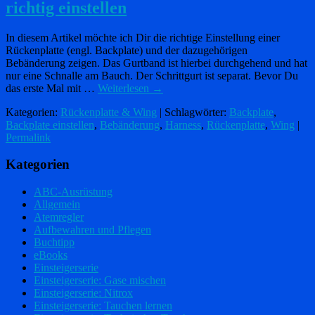
richtig einstellen
In diesem Artikel möchte ich Dir die richtige Einstellung einer
Rückenplatte (engl. Backplate) und der dazugehörigen
Bebänderung zeigen. Das Gurtband ist hierbei durchgehend und hat
nur eine Schnalle am Bauch. Der Schrittgurt ist separat. Bevor Du
das erste Mal mit …
Weiterlesen
→
Kategorien:
Rückenplatte & Wing
| Schlagwörter:
Backplate
,
Backplate einstellen
,
Bebänderung
,
Harness
,
Rückenplatte
,
Wing
|
Permalink
Kategorien
ABC-Ausrüstung
Allgemein
Atemregler
Aufbewahren und Pflegen
Buchtipp
eBooks
Einsteigerserie
Einsteigerserie: Gase mischen
Einsteigerserie: Nitrox
Einsteigerserie: Tauchen lernen