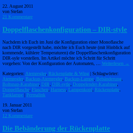
22. August 2011
von Stefan
21 Kommentare
Doppelflaschenkonfiguration – DIR-style
Nachdem ich Euch im Juni die Konfiguration einer Monoflasche
nach DIR vorgestellt habe, möchte ich Euch heute (mit Hinblick auf
kommende, kühlere Temperaturen) die Doppelflaschenkonfiguration
DIR-syle vorstellen. Im Artikel möchte ich Schritt für Schritt
vorgehen: Von der Konfiguration der Automaten, …
Weiterlesen
→
Kategorien:
Atemregler
,
Rückenplatte & Wing
| Schlagwörter:
Atemregler
,
Backup-Atemregler
,
Backup-Lampe
,
Bebänderung
,
Boltsnap-Karabiner
,
DIR
,
DIR-sytle
,
Doppelender-Karabiner
,
Doppelflasche
,
Flaschen
,
Harness
,
Lampenkopf
,
Rückenplatte
,
Tanklampe
|
Permalink
19. Januar 2011
von Stefan
12 Kommentare
Die Bebänderung der Rückenplatte