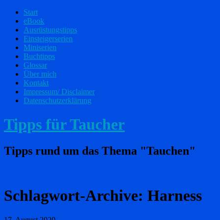
Start
eBook
Ausrüstungstipps
Einsteigerserien
Miniserien
Buchtipps
Glossar
Über mich
Kontakt
Impressum/ Disclaimer
Datenschutzerklärung
Tipps für Taucher
Tipps rund um das Thema "Tauchen"
Schlagwort-Archive:
Harness
17. August 2020