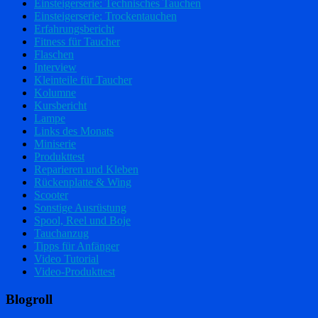
Einsteigerserie: Technisches Tauchen
Einsteigerserie: Trockentauchen
Erfahrungsbericht
Fitness für Taucher
Flaschen
Interview
Kleinteile für Taucher
Kolumne
Kursbericht
Lampe
Links des Monats
Miniserie
Produkttest
Reparieren und Kleben
Rückenplatte & Wing
Scooter
Sonstige Ausrüstung
Spool, Reel und Boje
Tauchanzug
Tipps für Anfänger
Video Tutorial
Video-Produkttest
Blogroll