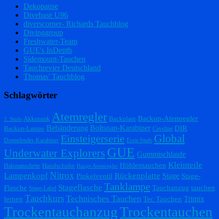
Dekopause
Divebase U96
diverscorner- Richards Tauchblog
Divinggroup
Freshwater-Team
GUE's InDepth
Sidemount-Tauchen
Tauchrevier Deutschland
Thomas' Tauchblog
Schlagwörter
Atemregler
Backup-Atemregler
Akkutank
Backplate
1. Stufe
Bebänderung
Boltsnap-Karabiner
DIR
Backup-Lampe
Caveline
Einsteigerserie
Global
Doppelender-Karabiner
Erste Stufe
GUE
Underwater Explorers
Gummischlaufe
Kleinteile
Höhlentauchen
Handschuhe
Halsmanschette
Haupt-Atemregler
Nitrox
Lampenkopf
Rückenplatte
Stage
Pinkelventil
Stage-
Tanklampe
Stageflasche
Flasche
Tauchanzug
tauchen
Stage-Label
Tauchkurs
Technisches Tauchen
Trimix
lernen
Tec Tauchen
Trockentauchanzug
Trockentauchen