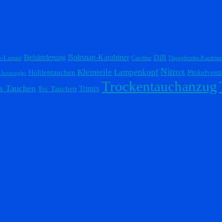
Bebänderung
Boltsnap-Karabiner
DIR
p-Lampe
Caveline
Doppelender-Karabine
Nitrox
Lampenkopf
Kleinteile
Höhlentauchen
Pinkelventi
-Atemregler
Trockentauchanzug
s Tauchen
Trimix
Tec Tauchen