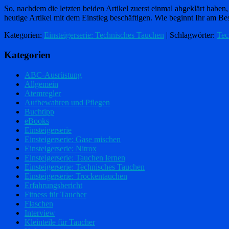
So, nachdem die letzten beiden Artikel zuerst einmal abgeklärt habe
heutige Artikel mit dem Einstieg beschäftigen. Wie beginnt Ihr am 
Kategorien:
Einsteigerserie: Technisches Tauchen
| Schlagwörter:
Tec
Kategorien
ABC-Ausrüstung
Allgemein
Atemregler
Aufbewahren und Pflegen
Buchtipp
eBooks
Einsteigerserie
Einsteigerserie: Gase mischen
Einsteigerserie: Nitrox
Einsteigerserie: Tauchen lernen
Einsteigerserie: Technisches Tauchen
Einsteigerserie: Trockentauchen
Erfahrungsbericht
Fitness für Taucher
Flaschen
Interview
Kleinteile für Taucher