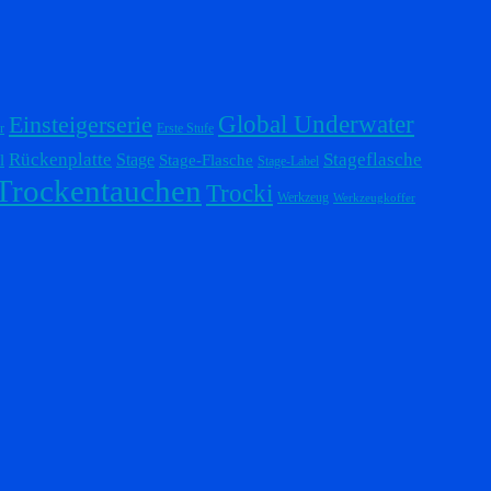
Einsteigerserie
Global Underwater
r
Erste Stufe
Stageflasche
Rückenplatte
Stage
l
Stage-Flasche
Stage-Label
Trockentauchen
Trocki
Werkzeug
Werkzeugkoffer