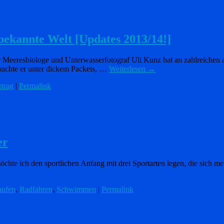
bekannte Welt [Updates 2013/14!]
r Meeresbiologe und Unterwasserfotograf Uli Kunz hat an zahlreichen
tauchte er unter dickem Packeis, …
Weiterlesen
→
rtrag
|
Permalink
er
möchte ich den sportlichen Anfang mit drei Sportarten legen, die sich
aufen
,
Radfahren
,
Schwimmen
|
Permalink