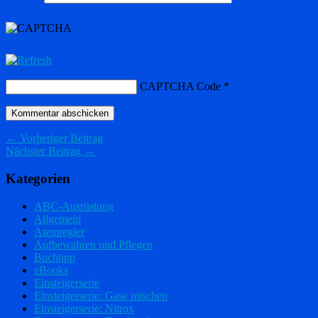
CAPTCHA Code
*
← Vorheriger Beitrag
Nächster Beitrag →
Kategorien
ABC-Ausrüstung
Allgemein
Atemregler
Aufbewahren und Pflegen
Buchtipp
eBooks
Einsteigerserie
Einsteigerserie: Gase mischen
Einsteigerserie: Nitrox