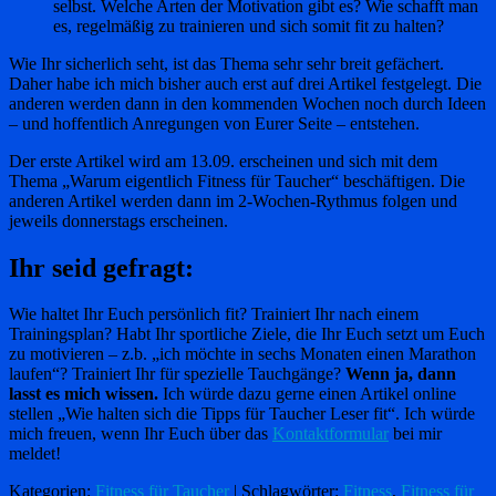
selbst. Welche Arten der Motivation gibt es? Wie schafft man
es, regelmäßig zu trainieren und sich somit fit zu halten?
Wie Ihr sicherlich seht, ist das Thema sehr sehr breit gefächert.
Daher habe ich mich bisher auch erst auf drei Artikel festgelegt. Die
anderen werden dann in den kommenden Wochen noch durch Ideen
– und hoffentlich Anregungen von Eurer Seite – entstehen.
Der erste Artikel wird am 13.09. erscheinen und sich mit dem
Thema „Warum eigentlich Fitness für Taucher“ beschäftigen. Die
anderen Artikel werden dann im 2-Wochen-Rythmus folgen und
jeweils donnerstags erscheinen.
Ihr seid gefragt:
Wie haltet Ihr Euch persönlich fit? Trainiert Ihr nach einem
Trainingsplan? Habt Ihr sportliche Ziele, die Ihr Euch setzt um Euch
zu motivieren – z.b. „ich möchte in sechs Monaten einen Marathon
laufen“? Trainiert Ihr für spezielle Tauchgänge?
Wenn ja, dann
lasst es mich wissen.
Ich würde dazu gerne einen Artikel online
stellen „Wie halten sich die Tipps für Taucher Leser fit“. Ich würde
mich freuen, wenn Ihr Euch über das
Kontaktformular
bei mir
meldet!
Kategorien:
Fitness für Taucher
| Schlagwörter:
Fitness
,
Fitness für