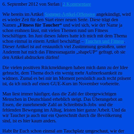
6. September 2012
von Stefan
|
2 Kommentare
Wie bereits im Artikel
Sommer-Artikel-Offensive
angekündigt, wird
es wieder Zeit für den Start einer neuen Serie. Diese trägt den
Namen
„Fitness für Taucher“
und wird sich, wie der Name ja
schon erahnen lässt, mit vielen Themen rund um Fitness
beschäftigen. Im Juni diesen Jahres hatte ich mich mit dem Thema
schon einmal in einem Artikel beschäftigt –
Tauchen und Fitness
.
Dieser Artikel ist auf erstaunlich viel Zustimmung gestoßen, unter
Anderem hat mich das Fitnessmagazin „shapeUP“ gefragt, ob sie
den Artikel abdrucken dürfen!
Die vielen positiven Rückmeldungen haben mich dann zu der Idee
gebracht, dem Thema doch ein wenig mehr Aufmerksamkeit zu
widmen. Zumal es bei mir im Moment persönlich auch recht präsent
ist, da ich mich auf einen GUE-Kurs im November vorbereite.
Man liest immer häufiger, dass die Zahl der übergewichtigen
Menschen in Deutschland erheblich steigt. Das Überangebot an
Essen, die zunehmende Zahl an Schreibtisch-Jobs und die
fehlenden Bewegung im Alltag, leisten hier ganze Arbeit. Und da
wir Taucher ja auch nur ein Querschnitt durch die Bevölkerung
sind, ist es hier kaum anders.
Habt Ihr Euch schon einmal am Tauchplatz umgeschaut, wie der