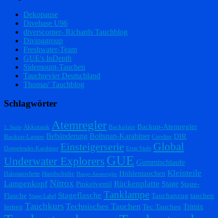
Dekopause
Divebase U96
diverscorner- Richards Tauchblog
Divinggroup
Freshwater-Team
GUE's InDepth
Sidemount-Tauchen
Tauchrevier Deutschland
Thomas' Tauchblog
Schlagwörter
Atemregler
Backup-Atemregler
Akkutank
Backplate
1. Stufe
Bebänderung
Boltsnap-Karabiner
DIR
Backup-Lampe
Caveline
Einsteigerserie
Global
Doppelender-Karabiner
Erste Stufe
GUE
Underwater Explorers
Gummischlaufe
Kleinteile
Höhlentauchen
Handschuhe
Halsmanschette
Haupt-Atemregler
Nitrox
Lampenkopf
Rückenplatte
Stage
Pinkelventil
Stage-
Tanklampe
Stageflasche
Flasche
Tauchanzug
tauchen
Stage-Label
Tauchkurs
Technisches Tauchen
Trimix
lernen
Tec Tauchen