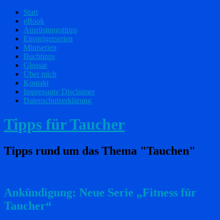
Start
eBook
Ausrüstungstipps
Einsteigerserien
Miniserien
Buchtipps
Glossar
Über mich
Kontakt
Impressum/ Disclaimer
Datenschutzerklärung
Tipps für Taucher
Tipps rund um das Thema "Tauchen"
Ankündigung: Neue Serie „Fitness für
Taucher“