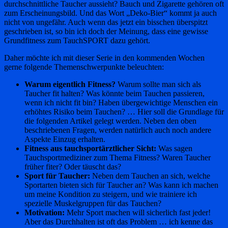
durchschnittliche Taucher aussieht? Bauch und Zigarette gehören oft
zum Erscheinungsbild. Und das Wort „Deko-Bier“ kommt ja auch
nicht von ungefähr. Auch wenn das jetzt ein bisschen überspitzt
geschrieben ist, so bin ich doch der Meinung, dass eine gewisse
Grundfitness zum TauchSPORT dazu gehört.
Daher möchte ich mit dieser Serie in den kommenden Wochen
gerne folgende Themenschwerpunkte beleuchten:
Warum eigentlich Fitness?
Warum sollte man sich als
Taucher fit halten? Was könnte beim Tauchen passieren,
wenn ich nicht fit bin? Haben übergewichtige Menschen ein
erhöhtes Risiko beim Tauchen? … Hier soll die Grundlage für
die folgenden Artikel gelegt werden. Neben den oben
beschriebenen Fragen, werden natürlich auch noch andere
Aspekte Einzug erhalten.
Fitness aus tauchsportärztlicher Sicht:
Was sagen
Tauchsportmediziner zum Thema Fitness? Waren Taucher
früher fiter? Oder täuscht das?
Sport für Taucher:
Neben dem Tauchen an sich, welche
Sportarten bieten sich für Taucher an? Was kann ich machen
um meine Kondition zu steigern, und wie trainiere ich
spezielle Muskelgruppen für das Tauchen?
Motivation:
Mehr Sport machen will sicherlich fast jeder!
Aber das Durchhalten ist oft das Problem … ich kenne das