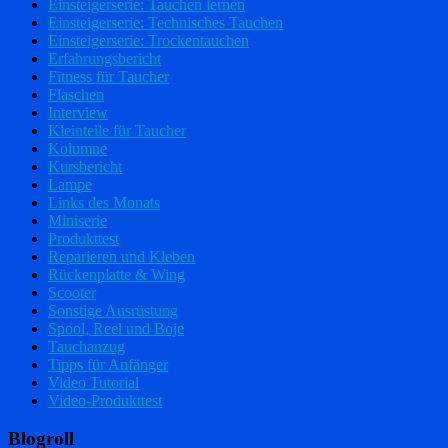
Einsteigerserie: Tauchen lernen
Einsteigerserie: Technisches Tauchen
Einsteigerserie: Trockentauchen
Erfahrungsbericht
Fitness für Taucher
Flaschen
Interview
Kleinteile für Taucher
Kolumne
Kursbericht
Lampe
Links des Monats
Miniserie
Produkttest
Reparieren und Kleben
Rückenplatte & Wing
Scooter
Sonstige Ausrüstung
Spool, Reel und Boje
Tauchanzug
Tipps für Anfänger
Video Tutorial
Video-Produkttest
Blogroll