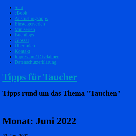
Start
eBook
Ausrüstungstipps
Einsteigerserien
Miniserien
Buchtipps
Glossar
Über mich
Kontakt
Impressum/ Disclaimer
Datenschutzerklärung
Tipps für Taucher
Tipps rund um das Thema "Tauchen"
Monat:
Juni 2022
22. Juni 2022