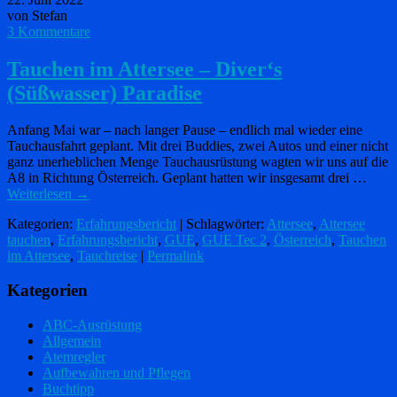
von Stefan
3 Kommentare
Tauchen im Attersee – Diver‘s
(Süßwasser) Paradise
Anfang Mai war – nach langer Pause – endlich mal wieder eine
Tauchausfahrt geplant. Mit drei Buddies, zwei Autos und einer nicht
ganz unerheblichen Menge Tauchausrüstung wagten wir uns auf die
A8 in Richtung Österreich. Geplant hatten wir insgesamt drei …
Weiterlesen
→
Kategorien:
Erfahrungsbericht
| Schlagwörter:
Attersee
,
Attersee
tauchen
,
Erfahrungsbericht
,
GUE
,
GUE Tec 2
,
Österreich
,
Tauchen
im Attersee
,
Tauchreise
|
Permalink
Kategorien
ABC-Ausrüstung
Allgemein
Atemregler
Aufbewahren und Pflegen
Buchtipp