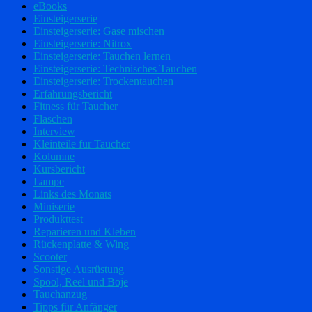
eBooks
Einsteigerserie
Einsteigerserie: Gase mischen
Einsteigerserie: Nitrox
Einsteigerserie: Tauchen lernen
Einsteigerserie: Technisches Tauchen
Einsteigerserie: Trockentauchen
Erfahrungsbericht
Fitness für Taucher
Flaschen
Interview
Kleinteile für Taucher
Kolumne
Kursbericht
Lampe
Links des Monats
Miniserie
Produkttest
Reparieren und Kleben
Rückenplatte & Wing
Scooter
Sonstige Ausrüstung
Spool, Reel und Boje
Tauchanzug
Tipps für Anfänger