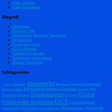
Video Tutorial
Video-Produkttest
Blogroll
Dekopause
Divebase U96
diverscorner- Richards Tauchblog
Divinggroup
Freshwater-Team
GUE's InDepth
Sidemount-Tauchen
Tauchrevier Deutschland
Thomas' Tauchblog
Schlagwörter
Atemregler
Backup-Atemregler
Akkutank
Backplate
1. Stufe
Bebänderung
Boltsnap-Karabiner
DIR
Backup-Lampe
Caveline
Einsteigerserie
Global
Doppelender-Karabiner
Erste Stufe
GUE
Underwater Explorers
Gummischlaufe
Kleinteile
Höhlentauchen
Handschuhe
Halsmanschette
Haupt-Atemregler