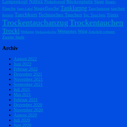
Nitrox
Lampenkopf
Rückenplatte
Stage
Pinkelventil
Stage-
Tanklampe
Stageflasche
Flasche
Tauchanzug
tauchen
Stage-Label
Tauchkurs
Technisches Tauchen
Trimix
lernen
Tec Tauchen
Trockentauchanzug
Trockentauchen
Trocki
Wetnotes
Wing
Werkzeug
Zeitschrift wetnotes
Werkzeugkoffer
Zweite Stufe
Archiv
August 2022
Juni 2022
Februar 2022
Dezember 2021
November 2021
September 2021
Juli 2021
Mai 2021
Februar 2021
Dezember 2020
November 2020
August 2020
Juli 2020
Juni 2020