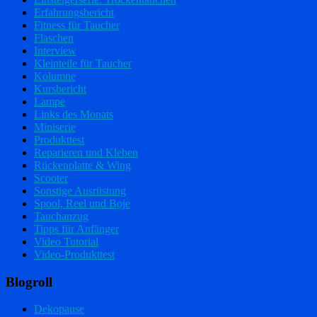
Erfahrungsbericht
Fitness für Taucher
Flaschen
Interview
Kleinteile für Taucher
Kolumne
Kursbericht
Lampe
Links des Monats
Miniserie
Produkttest
Reparieren und Kleben
Rückenplatte & Wing
Scooter
Sonstige Ausrüstung
Spool, Reel und Boje
Tauchanzug
Tipps für Anfänger
Video Tutorial
Video-Produkttest
Blogroll
Dekopause