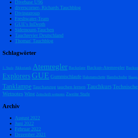
Divebase U96
diverscorner- Richards Tauchblog
Divinggroup
Freshwater-Team
GUE's InDepth
Sidemount-Tauchen
Tauchrevier Deutschland
Thomas' Tauchblog
Schlagwörter
Atemregler
Backup-Atemregler
Akkutank
Backplate
Backu
1. Stufe
GUE
Explorers
Gummischlaufe
Handschuhe
Halsmanschette
Haupt
Tanklampe
Tauchkurs
Technische
Tauchanzug
tauchen lernen
Wetnotes
Wing
Zweite Stufe
Zeitschrift wetnotes
Archiv
August 2022
Juni 2022
Februar 2022
Dezember 2021