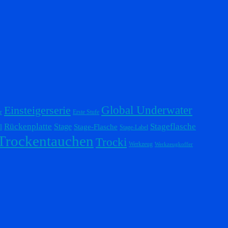
Einsteigerserie
Global Underwater
r
Erste Stufe
Stageflasche
Rückenplatte
Stage
l
Stage-Flasche
Stage-Label
Trockentauchen
Trocki
Werkzeug
Werkzeugkoffer