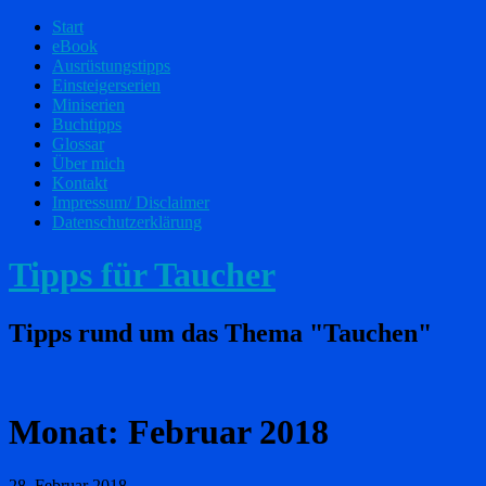
Start
eBook
Ausrüstungstipps
Einsteigerserien
Miniserien
Buchtipps
Glossar
Über mich
Kontakt
Impressum/ Disclaimer
Datenschutzerklärung
Tipps für Taucher
Tipps rund um das Thema "Tauchen"
Monat:
Februar 2018
28. Februar 2018