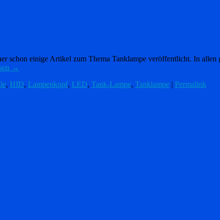
er schon einige Artikel zum Thema Tanklampe veröffentlicht. In alle
esen
→
le
,
HID
,
Lampenkopf
,
LED
,
Tank-Lampe
,
Tanklampe
|
Permalink