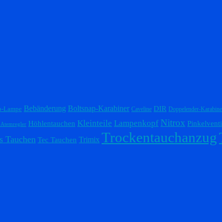
Bebänderung
Boltsnap-Karabiner
DIR
p-Lampe
Caveline
Doppelender-Karabine
Nitrox
Lampenkopf
Kleinteile
Höhlentauchen
Pinkelventi
-Atemregler
Trockentauchanzug
s Tauchen
Trimix
Tec Tauchen