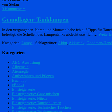
von Stefan
3 Kommentare
Grundlagen: Tanklampen
In den vergangenen Jahren und Monaten habe ich auf Tipps für Tauch
befestigt, die Schellen des Lampentanks abdeckt usw. Ich …
Weiterl
Kategorien:
Lampe
| Schlagwörter:
Akku
,
Akkutank
,
Goodman-Hand
Kategorien
ABC-Ausrüstung
Allgemein
Atemregler
Aufbewahren und Pflegen
Buchtipp
eBooks
Einsteigerserie
Einsteigerserie: Gase mischen
Einsteigerserie: Nitrox
Einsteigerserie: Tauchen lernen
Einsteigerserie: Technisches Tauchen
Einsteigerserie: Trockentauchen