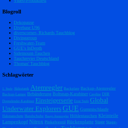
Video-Produkttest
Blogroll
Dekopause
Divebase U96
diverscorner- Richards Tauchblog
Divinggroup
Freshwater-Team
GUE's InDepth
Sidemount-Tauchen
Tauchrevier Deutschland
Thomas' Tauchblog
Schlagwörter
Atemregler
Backup-Atemregler
Akkutank
Backplate
1. Stufe
Bebänderung
Boltsnap-Karabiner
DIR
Backup-Lampe
Caveline
Einsteigerserie
Global
Doppelender-Karabiner
Erste Stufe
GUE
Underwater Explorers
Gummischlaufe
Kleinteile
Höhlentauchen
Handschuhe
Halsmanschette
Haupt-Atemregler
Nitrox
Lampenkopf
Rückenplatte
Stage
Pinkelventil
Stage-