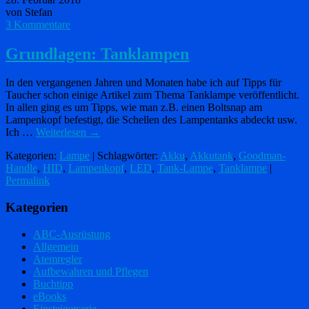
von Stefan
3 Kommentare
Grundlagen: Tanklampen
In den vergangenen Jahren und Monaten habe ich auf Tipps für
Taucher schon einige Artikel zum Thema Tanklampe veröffentlicht.
In allen ging es um Tipps, wie man z.B. einen Boltsnap am
Lampenkopf befestigt, die Schellen des Lampentanks abdeckt usw.
Ich …
Weiterlesen
→
Kategorien:
Lampe
| Schlagwörter:
Akku
,
Akkutank
,
Goodman-
Handle
,
HID
,
Lampenkopf
,
LED
,
Tank-Lampe
,
Tanklampe
|
Permalink
Kategorien
ABC-Ausrüstung
Allgemein
Atemregler
Aufbewahren und Pflegen
Buchtipp
eBooks
Einsteigerserie