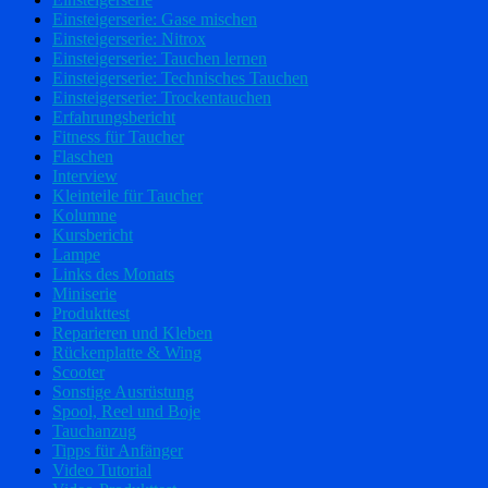
Einsteigerserie: Gase mischen
Einsteigerserie: Nitrox
Einsteigerserie: Tauchen lernen
Einsteigerserie: Technisches Tauchen
Einsteigerserie: Trockentauchen
Erfahrungsbericht
Fitness für Taucher
Flaschen
Interview
Kleinteile für Taucher
Kolumne
Kursbericht
Lampe
Links des Monats
Miniserie
Produkttest
Reparieren und Kleben
Rückenplatte & Wing
Scooter
Sonstige Ausrüstung
Spool, Reel und Boje
Tauchanzug
Tipps für Anfänger
Video Tutorial