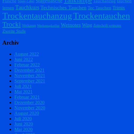
Tanklampe
Stageflasche
Flasche
Tauchanzug
tauchen
Stage-Label
Tauchkurs
Technisches Tauchen
Trimix
lernen
Tec Tauchen
Trockentauchanzug
Trockentauchen
Trocki
Wetnotes
Wing
Werkzeug
Zeitschrift wetnotes
Werkzeugkoffer
Zweite Stufe
Archiv
August 2022
Juni 2022
Februar 2022
Dezember 2021
November 2021
September 2021
Juli 2021
Mai 2021
Februar 2021
Dezember 2020
November 2020
August 2020
Juli 2020
Juni 2020
Mai 2020