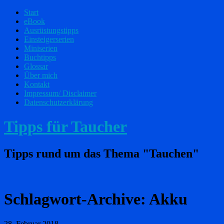
Start
eBook
Ausrüstungstipps
Einsteigerserien
Miniserien
Buchtipps
Glossar
Über mich
Kontakt
Impressum/ Disclaimer
Datenschutzerklärung
Tipps für Taucher
Tipps rund um das Thema "Tauchen"
Schlagwort-Archive:
Akku
28. Februar 2018