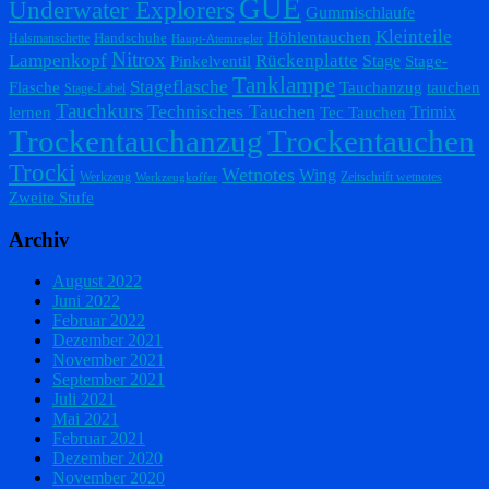
GUE
Underwater Explorers
Gummischlaufe
Kleinteile
Höhlentauchen
Handschuhe
Halsmanschette
Haupt-Atemregler
Nitrox
Lampenkopf
Rückenplatte
Stage
Pinkelventil
Stage-
Tanklampe
Stageflasche
Flasche
Tauchanzug
tauchen
Stage-Label
Tauchkurs
Technisches Tauchen
Trimix
lernen
Tec Tauchen
Trockentauchanzug
Trockentauchen
Trocki
Wetnotes
Wing
Werkzeug
Zeitschrift wetnotes
Werkzeugkoffer
Zweite Stufe
Archiv
August 2022
Juni 2022
Februar 2022
Dezember 2021
November 2021
September 2021
Juli 2021
Mai 2021
Februar 2021
Dezember 2020
November 2020