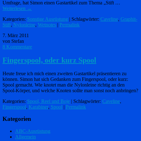
Umfrage, hat Simon einen Gastartikel zum Thema „Stift …
Weiterlesen
→
Kategorien:
Sonstige Ausrüstung
| Schlagwörter:
Caveline
,
Graphit-
Stift
,
Nylonleine
,
Wetnotes
|
Permalink
7. März 2011
von Stefan
8 Kommentare
Fingerspool, oder kurz Spool
Heute freue ich mich einen zweiten Gastartikel präsentieren zu
können. Simon hat sich Gedanken zum Fingerspool, oder kurz:
Spool gemacht. Wie knotet man die Nylonleine richtig an den
Spool-Körper, und welche Knoten sollte man sonst noch anbringen?
Kategorien:
Spool, Reel und Boje
| Schlagwörter:
Caveline
,
Fingerspool
,
Karabiner
,
Spool
|
Permalink
Kategorien
ABC-Ausrüstung
Allgemein