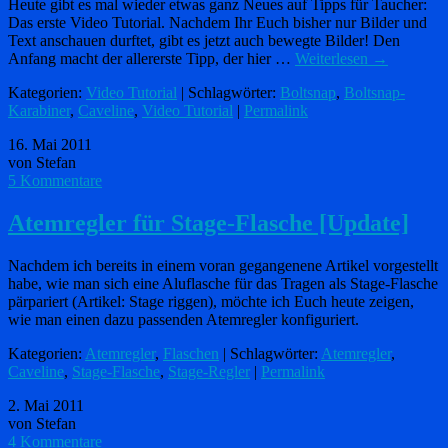
Heute gibt es mal wieder etwas ganz Neues auf Tipps für Taucher:
Das erste Video Tutorial. Nachdem Ihr Euch bisher nur Bilder und
Text anschauen durftet, gibt es jetzt auch bewegte Bilder! Den
Anfang macht der allererste Tipp, der hier …
Weiterlesen
→
Kategorien:
Video Tutorial
| Schlagwörter:
Boltsnap
,
Boltsnap-
Karabiner
,
Caveline
,
Video Tutorial
|
Permalink
16. Mai 2011
von Stefan
5 Kommentare
Atemregler für Stage-Flasche [Update]
Nachdem ich bereits in einem voran gegangenene Artikel vorgestellt
habe, wie man sich eine Aluflasche für das Tragen als Stage-Flasche
pärpariert (Artikel: Stage riggen), möchte ich Euch heute zeigen,
wie man einen dazu passenden Atemregler konfiguriert.
Kategorien:
Atemregler
,
Flaschen
| Schlagwörter:
Atemregler
,
Caveline
,
Stage-Flasche
,
Stage-Regler
|
Permalink
2. Mai 2011
von Stefan
4 Kommentare