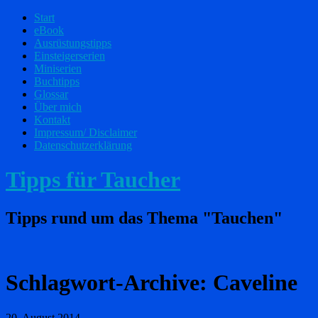
Start
eBook
Ausrüstungstipps
Einsteigerserien
Miniserien
Buchtipps
Glossar
Über mich
Kontakt
Impressum/ Disclaimer
Datenschutzerklärung
Tipps für Taucher
Tipps rund um das Thema "Tauchen"
Schlagwort-Archive:
Caveline
20. August 2014