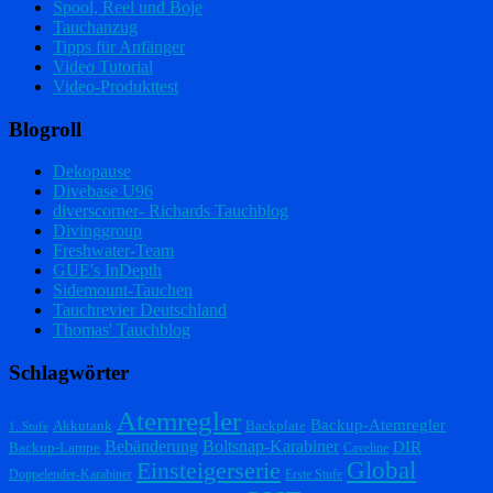
Spool, Reel und Boje
Tauchanzug
Tipps für Anfänger
Video Tutorial
Video-Produkttest
Blogroll
Dekopause
Divebase U96
diverscorner- Richards Tauchblog
Divinggroup
Freshwater-Team
GUE's InDepth
Sidemount-Tauchen
Tauchrevier Deutschland
Thomas' Tauchblog
Schlagwörter
Atemregler
Backup-Atemregler
Akkutank
Backplate
1. Stufe
Bebänderung
Boltsnap-Karabiner
DIR
Backup-Lampe
Caveline
Einsteigerserie
Global
Doppelender-Karabiner
Erste Stufe