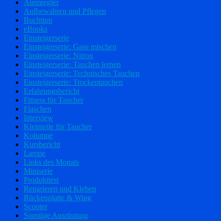
Atemregler
Aufbewahren und Pflegen
Buchtipp
eBooks
Einsteigerserie
Einsteigerserie: Gase mischen
Einsteigerserie: Nitrox
Einsteigerserie: Tauchen lernen
Einsteigerserie: Technisches Tauchen
Einsteigerserie: Trockentauchen
Erfahrungsbericht
Fitness für Taucher
Flaschen
Interview
Kleinteile für Taucher
Kolumne
Kursbericht
Lampe
Links des Monats
Miniserie
Produkttest
Reparieren und Kleben
Rückenplatte & Wing
Scooter
Sonstige Ausrüstung