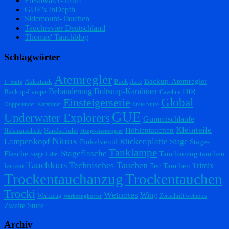
Freshwater-Team
GUE's InDepth
Sidemount-Tauchen
Tauchrevier Deutschland
Thomas' Tauchblog
Schlagwörter
Atemregler
Backup-Atemregler
Akkutank
Backplate
1. Stufe
Bebänderung
Boltsnap-Karabiner
DIR
Backup-Lampe
Caveline
Einsteigerserie
Global
Doppelender-Karabiner
Erste Stufe
GUE
Underwater Explorers
Gummischlaufe
Kleinteile
Höhlentauchen
Handschuhe
Halsmanschette
Haupt-Atemregler
Nitrox
Lampenkopf
Rückenplatte
Stage
Pinkelventil
Stage-
Tanklampe
Stageflasche
Flasche
Tauchanzug
tauchen
Stage-Label
Tauchkurs
Technisches Tauchen
Trimix
lernen
Tec Tauchen
Trockentauchanzug
Trockentauchen
Trocki
Wetnotes
Wing
Werkzeug
Zeitschrift wetnotes
Werkzeugkoffer
Zweite Stufe
Archiv