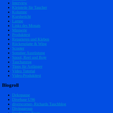
Interview
Kleinteile für Taucher
Kolumne
Kursbericht
Lampe
Links des Monats
Miniserie
Produkttest
Reparieren und Kleben
Rückenplatte & Wing
Scooter
Sonstige Ausrüstung
Spool, Reel und Boje
Tauchanzug
Tipps für Anfänger
Video Tutorial
Video-Produkttest
Blogroll
Dekopause
Divebase U96
diverscorner- Richards Tauchblog
Divinggroup