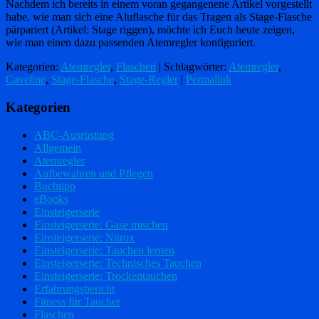
Nachdem ich bereits in einem voran gegangenene Artikel vorgestellt
habe, wie man sich eine Aluflasche für das Tragen als Stage-Flasche
pärpariert (Artikel: Stage riggen), möchte ich Euch heute zeigen,
wie man einen dazu passenden Atemregler konfiguriert.
Kategorien:
Atemregler
,
Flaschen
| Schlagwörter:
Atemregler
,
Caveline
,
Stage-Flasche
,
Stage-Regler
|
Permalink
Kategorien
ABC-Ausrüstung
Allgemein
Atemregler
Aufbewahren und Pflegen
Buchtipp
eBooks
Einsteigerserie
Einsteigerserie: Gase mischen
Einsteigerserie: Nitrox
Einsteigerserie: Tauchen lernen
Einsteigerserie: Technisches Tauchen
Einsteigerserie: Trockentauchen
Erfahrungsbericht
Fitness für Taucher
Flaschen