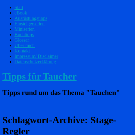
Start
eBook
Ausrüstungstipps
Einsteigerserien
Miniserien
Buchtipps
Glossar
Über mich
Kontakt
Impressum/ Disclaimer
Datenschutzerklärung
Tipps für Taucher
Tipps rund um das Thema "Tauchen"
Schlagwort-Archive:
Stage-
Regler