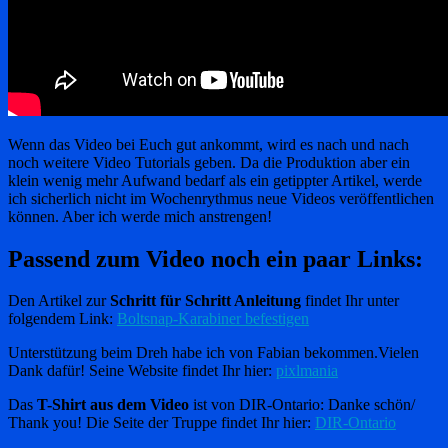
Wenn das Video bei Euch gut ankommt, wird es nach und nach
noch weitere Video Tutorials geben. Da die Produktion aber ein
klein wenig mehr Aufwand bedarf als ein getippter Artikel, werde
ich sicherlich nicht im Wochenrythmus neue Videos veröffentlichen
können. Aber ich werde mich anstrengen!
Passend zum Video noch ein paar Links:
Den Artikel zur
Schritt für Schritt Anleitung
findet Ihr unter
folgendem Link:
Boltsnap-Karabiner befestigen
Unterstützung beim Dreh habe ich von Fabian bekommen.Vielen
Dank dafür! Seine Website findet Ihr hier:
pixlmania
Das
T-Shirt aus dem Video
ist von DIR-Ontario: Danke schön/
Thank you! Die Seite der Truppe findet Ihr hier:
DIR-Ontario