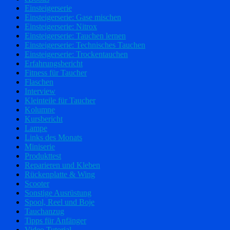
Einsteigerserie
Einsteigerserie: Gase mischen
Einsteigerserie: Nitrox
Einsteigerserie: Tauchen lernen
Einsteigerserie: Technisches Tauchen
Einsteigerserie: Trockentauchen
Erfahrungsbericht
Fitness für Taucher
Flaschen
Interview
Kleinteile für Taucher
Kolumne
Kursbericht
Lampe
Links des Monats
Miniserie
Produkttest
Reparieren und Kleben
Rückenplatte & Wing
Scooter
Sonstige Ausrüstung
Spool, Reel und Boje
Tauchanzug
Tipps für Anfänger
Video Tutorial