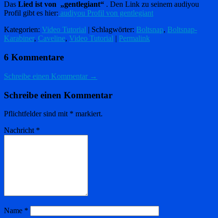
Das
Lied ist von „gentlegiant“
. Den Link zu seinem audiyou
Profil gibt es hier:
audiyou Profil von gentlegiant
Kategorien:
Video Tutorial
| Schlagwörter:
Boltsnap
,
Boltsnap-
Karabiner
,
Caveline
,
Video Tutorial
|
Permalink
6 Kommentare
Schreibe einen Kommentar →
Schreibe einen Kommentar
Pflichtfelder sind mit
*
markiert.
Nachricht
*
Name
*