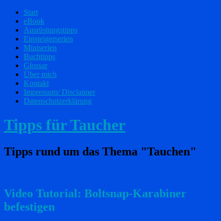
Start
eBook
Ausrüstungstipps
Einsteigerserien
Miniserien
Buchtipps
Glossar
Über mich
Kontakt
Impressum/ Disclaimer
Datenschutzerklärung
Tipps für Taucher
Tipps rund um das Thema "Tauchen"
Video Tutorial: Boltsnap-Karabiner
befestigen