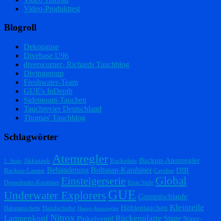
Video-Produkttest
Blogroll
Dekopause
Divebase U96
diverscorner- Richards Tauchblog
Divinggroup
Freshwater-Team
GUE's InDepth
Sidemount-Tauchen
Tauchrevier Deutschland
Thomas' Tauchblog
Schlagwörter
Atemregler
Backup-Atemregler
Akkutank
Backplate
1. Stufe
Bebänderung
Boltsnap-Karabiner
DIR
Backup-Lampe
Caveline
Einsteigerserie
Global
Doppelender-Karabiner
Erste Stufe
GUE
Underwater Explorers
Gummischlaufe
Kleinteile
Höhlentauchen
Handschuhe
Halsmanschette
Haupt-Atemregler
Nitrox
Lampenkopf
Rückenplatte
Stage
Pinkelventil
Stage-