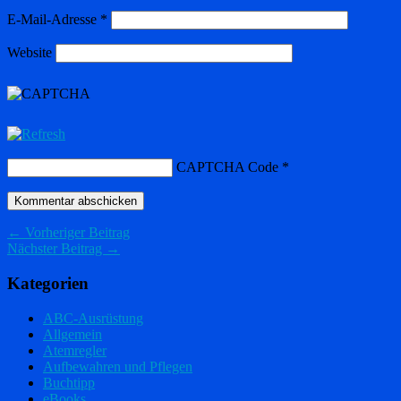
E-Mail-Adresse
*
Website
CAPTCHA Code
*
← Vorheriger Beitrag
Nächster Beitrag →
Kategorien
ABC-Ausrüstung
Allgemein
Atemregler
Aufbewahren und Pflegen
Buchtipp
eBooks