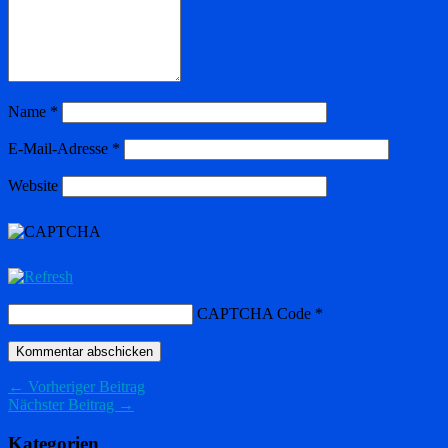
Name
*
E-Mail-Adresse
*
Website
CAPTCHA Code
*
← Vorheriger Beitrag
Nächster Beitrag →
Kategorien