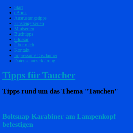
Start
eBook
Ausrüstungstipps
Einsteigerserien
Miniserien
Buchtipps
Glossar
Über mich
Kontakt
Impressum/ Disclaimer
Datenschutzerklärung
Tipps für Taucher
Tipps rund um das Thema "Tauchen"
Boltsnap-Karabiner am Lampenkopf
befestigen