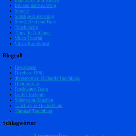
Rückenplatte & Wing
Scooter
Sonstige Ausrüstung
Spool, Reel und Boje
Tauchanzug
Tipps für Anfänger
Video Tutorial
Video-Produkttest
Blogroll
Dekopause
Divebase U96
diverscorner- Richards Tauchblog
Divinggroup
Freshwater-Team
GUE's InDepth
Sidemount-Tauchen
Tauchrevier Deutschland
Thomas' Tauchblog
Schlagwörter
Atemregler