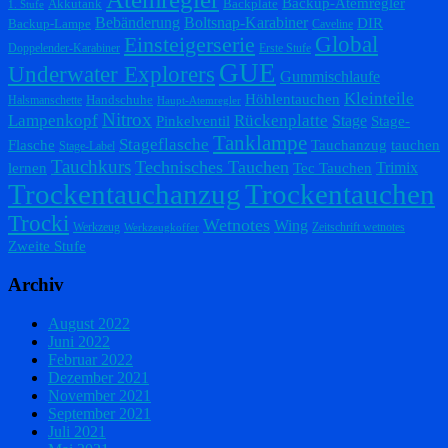
Backup-Atemregler
Akkutank
Backplate
1. Stufe
Bebänderung
Boltsnap-Karabiner
DIR
Backup-Lampe
Caveline
Einsteigerserie
Global
Doppelender-Karabiner
Erste Stufe
GUE
Underwater Explorers
Gummischlaufe
Kleinteile
Höhlentauchen
Handschuhe
Halsmanschette
Haupt-Atemregler
Nitrox
Lampenkopf
Rückenplatte
Stage
Pinkelventil
Stage-
Tanklampe
Stageflasche
Flasche
Tauchanzug
tauchen
Stage-Label
Tauchkurs
Technisches Tauchen
Trimix
lernen
Tec Tauchen
Trockentauchanzug
Trockentauchen
Trocki
Wetnotes
Wing
Werkzeug
Zeitschrift wetnotes
Werkzeugkoffer
Zweite Stufe
Archiv
August 2022
Juni 2022
Februar 2022
Dezember 2021
November 2021
September 2021
Juli 2021