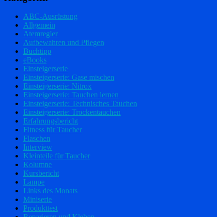
ABC-Ausrüstung
Allgemein
Atemregler
Aufbewahren und Pflegen
Buchtipp
eBooks
Einsteigerserie
Einsteigerserie: Gase mischen
Einsteigerserie: Nitrox
Einsteigerserie: Tauchen lernen
Einsteigerserie: Technisches Tauchen
Einsteigerserie: Trockentauchen
Erfahrungsbericht
Fitness für Taucher
Flaschen
Interview
Kleinteile für Taucher
Kolumne
Kursbericht
Lampe
Links des Monats
Miniserie
Produkttest
Reparieren und Kleben