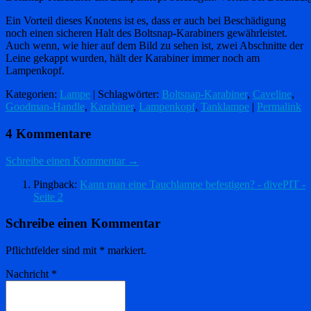
Ein Vorteil dieses Knotens ist es, dass er auch bei Beschädigung
noch einen sicheren Halt des Boltsnap-Karabiners gewährleistet.
Auch wenn, wie hier auf dem Bild zu sehen ist, zwei Abschnitte der
Leine gekappt wurden, hält der Karabiner immer noch am
Lampenkopf.
Kategorien:
Lampe
| Schlagwörter:
Boltsnap-Karabiner
,
Caveline
,
Goodman-Handle
,
Karabiner
,
Lampenkopf
,
Tanklampe
|
Permalink
4 Kommentare
Schreibe einen Kommentar →
Pingback:
Kann man eine Tauchlampe befestigen? - divePIT -
Seite 2
Schreibe einen Kommentar
Pflichtfelder sind mit
*
markiert.
Nachricht
*