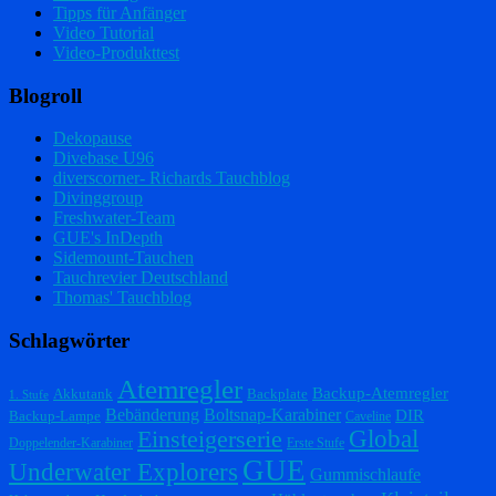
Tipps für Anfänger
Video Tutorial
Video-Produkttest
Blogroll
Dekopause
Divebase U96
diverscorner- Richards Tauchblog
Divinggroup
Freshwater-Team
GUE's InDepth
Sidemount-Tauchen
Tauchrevier Deutschland
Thomas' Tauchblog
Schlagwörter
Atemregler
Backup-Atemregler
Akkutank
Backplate
1. Stufe
Bebänderung
Boltsnap-Karabiner
DIR
Backup-Lampe
Caveline
Einsteigerserie
Global
Doppelender-Karabiner
Erste Stufe
GUE
Underwater Explorers
Gummischlaufe