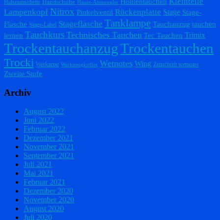
Kleinteile
Höhlentauchen
Handschuhe
Halsmanschette
Haupt-Atemregler
Nitrox
Lampenkopf
Rückenplatte
Stage
Pinkelventil
Stage-
Tanklampe
Stageflasche
Flasche
Tauchanzug
tauchen
Stage-Label
Tauchkurs
Technisches Tauchen
Trimix
lernen
Tec Tauchen
Trockentauchanzug
Trockentauchen
Trocki
Wetnotes
Wing
Werkzeug
Zeitschrift wetnotes
Werkzeugkoffer
Zweite Stufe
Archiv
August 2022
Juni 2022
Februar 2022
Dezember 2021
November 2021
September 2021
Juli 2021
Mai 2021
Februar 2021
Dezember 2020
November 2020
August 2020
Juli 2020