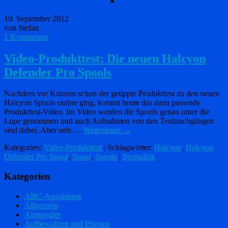
10. September 2012
von Stefan
1 Kommentar
Video-Produkttest: Die neuen Halcyon
Defender Pro Spools
Nachdem vor Kurzem schon der getippte Produkttest zu den neuen
Halcyon Spools online ging, kommt heute das dazu passende
Produkttest-Video. Im Video werden die Spools genau unter die
Lupe genommen und auch Aufnahmen von den Testtauchgängen
sind dabei. Aber seht …
Weiterlesen
→
Kategorien:
Video-Produkttest
| Schlagwörter:
Halcyon
,
Halcyon
Defender Pro Spool
,
Spool
,
Spools
|
Permalink
Kategorien
ABC-Ausrüstung
Allgemein
Atemregler
Aufbewahren und Pflegen