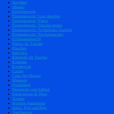
Buchtipp
eBooks
Einsteigerserie
Einsteigerserie: Gase mischen
Einsteigerserie: Nitrox
Einsteigerserie: Tauchen lernen
Einsteigerserie: Technisches Tauchen
Einsteigerserie: Trockentauchen
Erfahrungsbericht
Fitness für Taucher
Flaschen
Interview
Kleinteile für Taucher
Kolumne
Kursbericht
Lampe
Links des Monats
Miniserie
Produkttest
Reparieren und Kleben
Rückenplatte & Wing
Scooter
Sonstige Ausrüstung
Spool, Reel und Boje
Tauchanzug