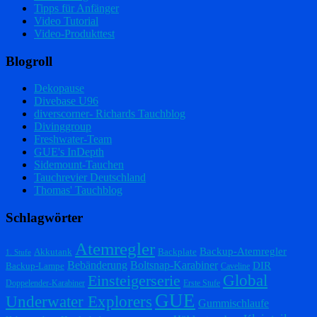
Tipps für Anfänger
Video Tutorial
Video-Produkttest
Blogroll
Dekopause
Divebase U96
diverscorner- Richards Tauchblog
Divinggroup
Freshwater-Team
GUE's InDepth
Sidemount-Tauchen
Tauchrevier Deutschland
Thomas' Tauchblog
Schlagwörter
Atemregler
Backup-Atemregler
Akkutank
Backplate
1. Stufe
Bebänderung
Boltsnap-Karabiner
DIR
Backup-Lampe
Caveline
Einsteigerserie
Global
Doppelender-Karabiner
Erste Stufe
GUE
Underwater Explorers
Gummischlaufe