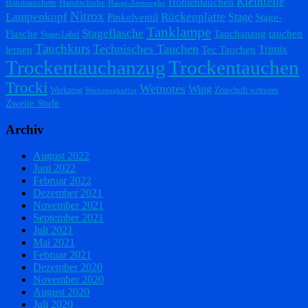
Kleinteile
Höhlentauchen
Handschuhe
Halsmanschette
Haupt-Atemregler
Nitrox
Lampenkopf
Rückenplatte
Stage
Pinkelventil
Stage-
Tanklampe
Stageflasche
Flasche
Tauchanzug
tauchen
Stage-Label
Tauchkurs
Technisches Tauchen
Trimix
lernen
Tec Tauchen
Trockentauchanzug
Trockentauchen
Trocki
Wetnotes
Wing
Werkzeug
Zeitschrift wetnotes
Werkzeugkoffer
Zweite Stufe
Archiv
August 2022
Juni 2022
Februar 2022
Dezember 2021
November 2021
September 2021
Juli 2021
Mai 2021
Februar 2021
Dezember 2020
November 2020
August 2020
Juli 2020