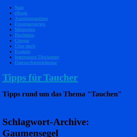
Start
eBook
Ausrüstungstipps
Einsteigerserien
Miniserien
Buchtipps
Glossar
Über mich
Kontakt
Impressum/ Disclaimer
Datenschutzerklärung
Tipps für Taucher
Tipps rund um das Thema "Tauchen"
Schlagwort-Archive:
Gaumensegel