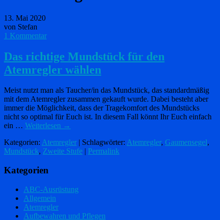
13. Mai 2020
von Stefan
1 Kommentar
Das richtige Mundstück für den
Atemregler wählen
Meist nutzt man als Taucher/in das Mundstück, das standardmäßig
mit dem Atemregler zusammen gekauft wurde. Dabei besteht aber
immer die Möglichkeit, dass der Tragekomfort des Mundstücks
nicht so optimal für Euch ist. In diesem Fall könnt Ihr Euch einfach
ein …
Weiterlesen
→
Kategorien:
Atemregler
| Schlagwörter:
Atemregler
,
Gaumensegel
,
Mundstück
,
Zweite Stufe
|
Permalink
Kategorien
ABC-Ausrüstung
Allgemein
Atemregler
Aufbewahren und Pflegen