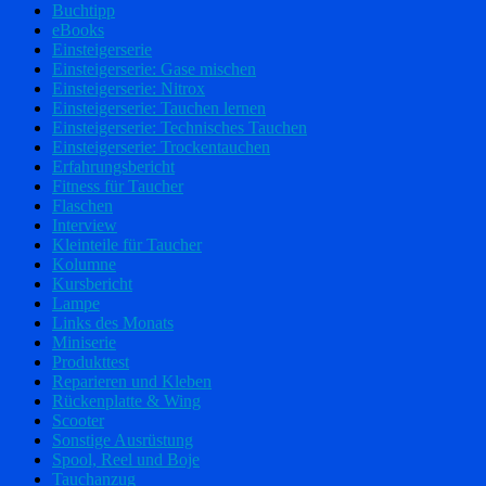
Buchtipp
eBooks
Einsteigerserie
Einsteigerserie: Gase mischen
Einsteigerserie: Nitrox
Einsteigerserie: Tauchen lernen
Einsteigerserie: Technisches Tauchen
Einsteigerserie: Trockentauchen
Erfahrungsbericht
Fitness für Taucher
Flaschen
Interview
Kleinteile für Taucher
Kolumne
Kursbericht
Lampe
Links des Monats
Miniserie
Produkttest
Reparieren und Kleben
Rückenplatte & Wing
Scooter
Sonstige Ausrüstung
Spool, Reel und Boje
Tauchanzug